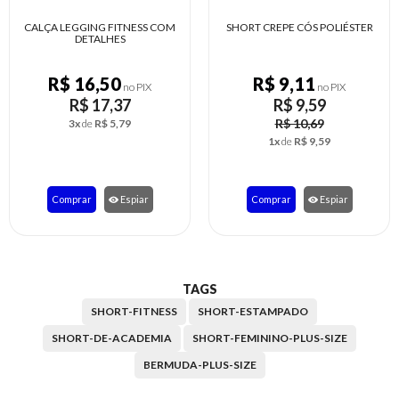
CALÇA LEGGING FITNESS COM
SHORT CREPE CÓS POLIÉSTER
S
DETALHES
R$ 16,50
R$ 9,11
no PIX
no PIX
R$ 17,37
R$ 9,59
R$ 10,69
3x
de
R$ 5,79
1x
de
R$ 9,59
Comprar
Espiar
Comprar
Espiar
TAGS
SHORT-FITNESS
SHORT-ESTAMPADO
SHORT-DE-ACADEMIA
SHORT-FEMININO-PLUS-SIZE
BERMUDA-PLUS-SIZE