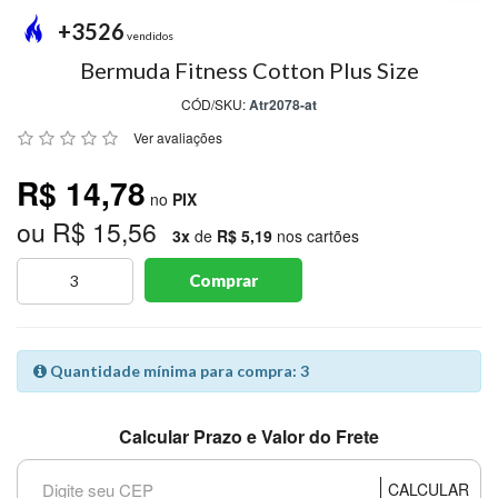
MODA
+3526
PRAIA
vendidos
Bermuda Fitness Cotton Plus Size
PREÇO
ÚNICO
CÓD/SKU:
Atr2078-at
Ver avaliações
BLUSAS
R$ 14,78
SALDO
no
PIX
ou R$ 15,56
NOSSAS
3x
de
R$ 5,19
nos cartões
PROMOÇÕES
Comprar
MARCAS
Quantidade mínima para compra: 3
CENTRAL
ATENDIMENTO
Calcular Prazo e Valor do Frete
(81)9
8188-
CALCULAR