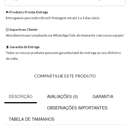
8363
Chat
Produtos Pronta-Entrega
WhatsApp
Entregamos para todo o Brasil! Postagem em até 1 a 3 dias úteis.
Envie-
Suporte ao Cliente
nos uma
Atendimento personalizado via WhatsApp. Fale diretamente com nossa equipe!
mensagem
Garantia de Entrega
Todos os nossos produtos possuem garantia total de entrega ou seu dinheiro
de volta.
COMPARTILHE ESTE PRODUTO
DESCRIÇÃO
AVALIAÇÕES (0)
GARANTIA
OBSERVAÇÕES IMPORTANTES:
TABELA DE TAMANHOS