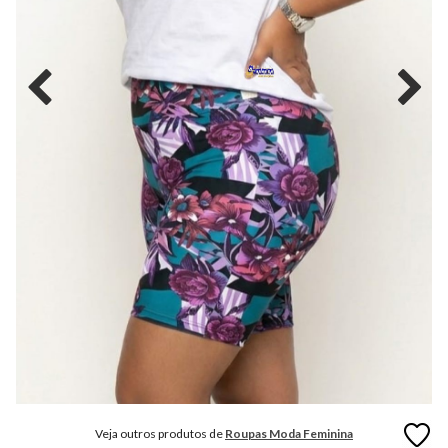
MODA
FITNESS
MODA
GRIFE
MODA
INFANTIL
MODA
INTIMA
MODA
INVERNO
MODA
MASCULINA
MODA
PLUS
SIZE
Veja outros produtos de
Roupas Moda Feminina