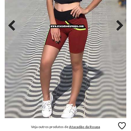
MODA
FITNESS
MODA
GRIFE
MODA
INFANTIL
MODA
INTIMA
MODA
INVERNO
MODA
MASCULINA
MODA
PLUS
SIZE
Veja outros produtos de
Atacadão da Roupa