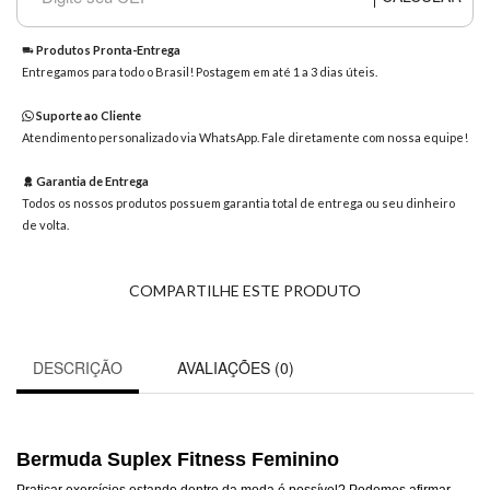
8363
Chat
Produtos Pronta-Entrega
WhatsApp
Entregamos para todo o Brasil! Postagem em até 1 a 3 dias úteis.
Envie-
Suporte ao Cliente
nos uma
Atendimento personalizado via WhatsApp. Fale diretamente com nossa equipe!
mensagem
Garantia de Entrega
Todos os nossos produtos possuem garantia total de entrega ou seu dinheiro
de volta.
COMPARTILHE ESTE PRODUTO
DESCRIÇÃO
AVALIAÇÕES (0)
Bermuda Suplex Fitness Feminino
Praticar exercícios estando dentro da moda é possível? Podemos afirmar