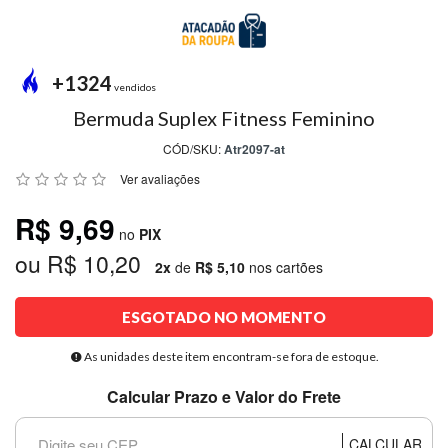
MODA
PRAIA
PREÇO
+1324
ÚNICO
vendidos
Bermuda Suplex Fitness Feminino
BLUSAS
CÓD/SKU:
Atr2097-at
SALDO
Ver avaliações
NOSSAS
R$ 9,69
PROMOÇÕES
no
PIX
ou R$ 10,20
MARCAS
2x
de
R$ 5,10
nos cartões
ESGOTADO NO MOMENTO
CENTRAL
ATENDIMENTO
As unidades deste item encontram-se fora de estoque.
Calcular Prazo e Valor do Frete
(81)9
8188-
CALCULAR