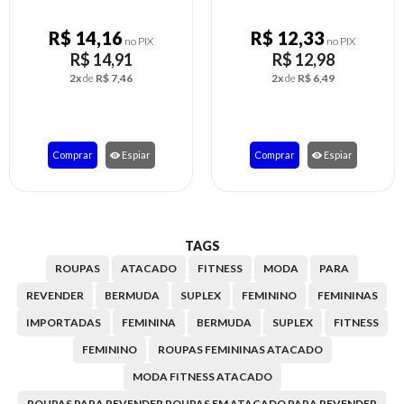
R$ 14,78
R$ 14,16
no PIX
no PIX
R$ 15,56
R$ 14,91
3x
de
R$ 5,19
2x
de
R$ 7,46
Comprar
Espiar
Comprar
Espiar
TAGS
ROUPAS
ATACADO
FITNESS
MODA
PARA
REVENDER
BERMUDA
SUPLEX
FEMININO
FEMININAS
IMPORTADAS
FEMININA
BERMUDA
SUPLEX
FITNESS
FEMININO
ROUPAS FEMININAS ATACADO
MODA FITNESS ATACADO
ROUPAS PARA REVENDER ROUPAS EM ATACADO PARA REVENDER