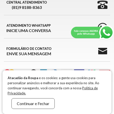
CENTRAL ATENDIMENTO
(81)9 8188-8363
ATENDIMENTO WHATSAPP
INICIE UMA CONVERSA
FORMULÁRIO DE CONTATO
ENVIE SUA MENSAGEM
Atacadão da Roupa
e os cookies: a gente usa cookies para
personalizar anúncios e melhorar a sua experiência no site. Ao
ATACADÃO DA ROUPA © 2026
continuar navegando, você concorda com a nossa
Política de
Privacidade.
ATACADÃO DA ROUPA © 2026 -
CNPJ 39.426.709/0001-99 / IE: 0917651-96
R. MARIA
Continuar e Fechar
FRANCISCA RAMOS, 301 1° ANDAR, B. BELA VISTA - SANTA CRUZ DO CAPIBARIBE -
PE