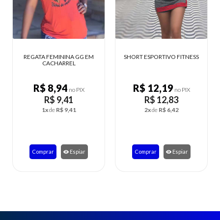
REGATA FEMININA GG EM
SHORT ESPORTIVO FITNESS
CACHARREL
R$ 8,94
R$ 12,19
no PIX
no PIX
R$ 9,41
R$ 12,83
1x
de
R$ 9,41
2x
de
R$ 6,42
Comprar
Espiar
Comprar
Espiar