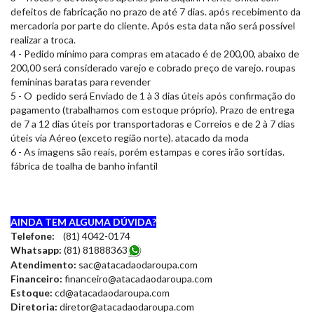
defeitos de fabricação no prazo de até 7 dias. após recebimento da
mercadoria por parte do cliente. Após esta data não será possível
realizar a troca.
4 - Pedido mínimo para compras em atacado é de 200,00, abaixo de
200,00 será considerado varejo e cobrado preço de varejo. roupas
femininas baratas para revender
5 - O pedido será Enviado de 1 à 3 dias úteis após confirmação do
pagamento (trabalhamos com estoque próprio). Prazo de entrega
de 7 a 12 dias úteis por transportadoras e Correios e de 2 à 7 dias
úteis via Aéreo (exceto região norte). atacado da moda
6 - As imagens são reais, porém estampas e cores irão sortidas.
fábrica de toalha de banho infantil
AINDA TEM ALGUMA DÚVIDA?
Telefone:
(81) 4042-0174
Whatsapp:
(81) 8188836
3
Atendimento:
sac@atacadaodaroupa.com
Financeiro:
financeiro@atacadaodaroupa.com
Estoque:
cd@atacadaodaroupa.com
Diretoria:
diretor@atacadaodaroupa.com