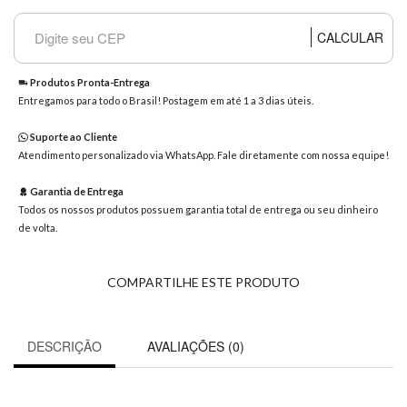
8363
Chat
CALCULAR
WhatsApp
Envie-
Produtos Pronta-Entrega
nos uma
Entregamos para todo o Brasil! Postagem em até 1 a 3 dias úteis.
mensagem
Suporte ao Cliente
Atendimento personalizado via WhatsApp. Fale diretamente com nossa equipe!
Garantia de Entrega
Todos os nossos produtos possuem garantia total de entrega ou seu dinheiro
de volta.
COMPARTILHE ESTE PRODUTO
DESCRIÇÃO
AVALIAÇÕES (0)