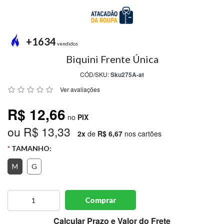
MODA
PRAIA
PREÇO
+1634
ÚNICO
vendidos
Biquini Frente Única
BLUSAS
CÓD/SKU:
Sku275A-at
SALDO
Ver avaliações
NOSSAS
R$ 12,66
PROMOÇÕES
no
PIX
ou R$ 13,33
MARCAS
2x
de
R$ 6,67
nos cartões
TAMANHO:
M
G
CENTRAL
ATENDIMENTO
Comprar
(81)9
8188-
Calcular Prazo e Valor do Frete