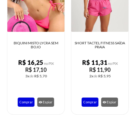
SHORT TACTEL FITNESS SAÍDA
BODYS ESTAMPADO EM
PRAIA
LIGANETE
R$ 11,31
R$ 9,75
no PIX
no PIX
R$ 11,90
R$ 10,26
2x
de
R$ 5,95
2x
de
R$ 5,13
Comprar
Espiar
Comprar
Espiar