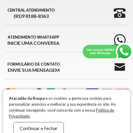
CENTRAL ATENDIMENTO
(81)9 8188-8363
ATENDIMENTO WHATSAPP
INICIE UMA CONVERSA
FORMULÁRIO DE CONTATO
ENVIE SUA MENSAGEM
Atacadão da Roupa
e os cookies: a gente usa cookies para
personalizar anúncios e melhorar a sua experiência no site. Ao
ATACADÃO DA ROUPA © 2026
continuar navegando, você concorda com a nossa
Política de
Privacidade.
ATACADÃO DA ROUPA © 2026 -
CNPJ 39.426.709/0001-99 / IE: 0917651-96
R. MARIA
Continuar e Fechar
FRANCISCA RAMOS, 301 1° ANDAR, B. BELA VISTA - SANTA CRUZ DO CAPIBARIBE -