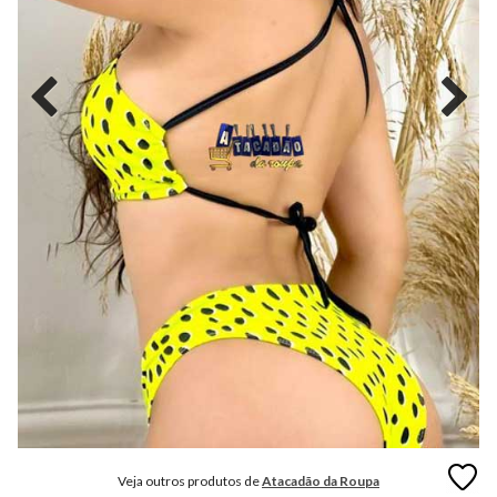
MODA
FITNESS
MODA
GRIFE
MODA
INFANTIL
MODA
INTIMA
MODA
INVERNO
MODA
MASCULINA
MODA
PLUS
SIZE
Veja outros produtos de
Atacadão da Roupa