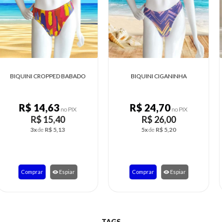
BIQUINI CIGANINHA
BIQUINI FRENTE ÚNICA LISO E
ESTAMPADO
R$ 24,70
R$ 14,62
no PIX
no PIX
R$ 26,00
R$ 15,39
5x
de
R$ 5,20
3x
de
R$ 5,13
Comprar
Espiar
Comprar
Espiar
TAGS