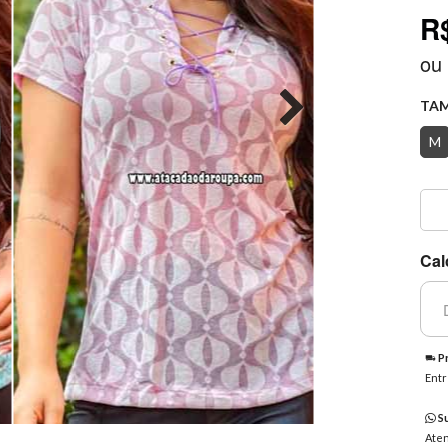
R
ou
TA
M
Cal
Pr
Entr
Su
Aten