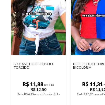
BLUSAS E CROPPEDS FIO
CROPPED FIO TOR
TORCIDO
BICOLOR M
R$ 11,88
R$ 11,31
no PIX
n
R$ 12,50
R$ 11,9
2x
de
R$ 6,25
nos cartões de crédito
2x
de
R$ 5,95
nos cartõ