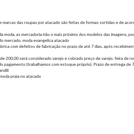
s e marcas das roupas por atacado são feitas de formas sortidas e de ac
da moda, as mercadoria irão o mais próximo dos modelos das imagens, po
do mercado. moda evangelica atacado
brica com defeitos de fabricação no prazo de até 7 dias. após recebimen
de 200,00 será considerado varejo e cobrado preço de varejo. feira de r
do pagamento (trabalhamos com estoque próprio). Prazo de entrega de 7 a
ndili
 moda praia no atacado