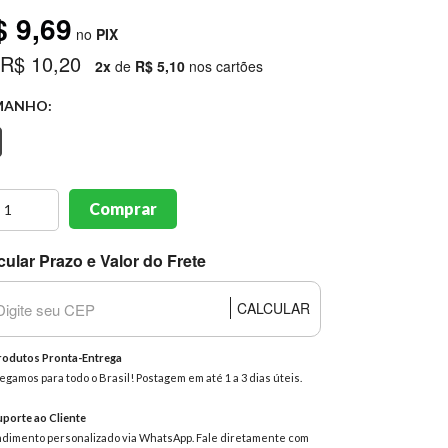
$ 9,69
no
PIX
 R$ 10,20
2x
de
R$ 5,10
nos cartões
MANHO:
Comprar
cular Prazo e Valor do Frete
CALCULAR
odutos Pronta-Entrega
egamos para todo o Brasil! Postagem em até 1 a 3 dias úteis.
porte ao Cliente
dimento personalizado via WhatsApp. Fale diretamente com