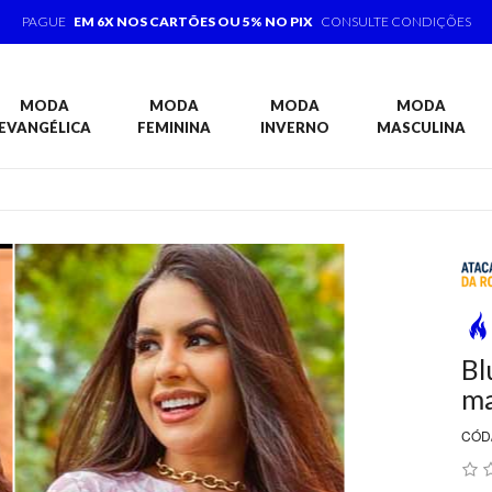
PAGUE
EM 6X NOS CARTÕES OU 5% NO PIX
CONSULTE CONDIÇÕES
MODA
MODA
MODA
MODA
EVANGÉLICA
FEMININA
INVERNO
MASCULINA
Bl
m
CÓD