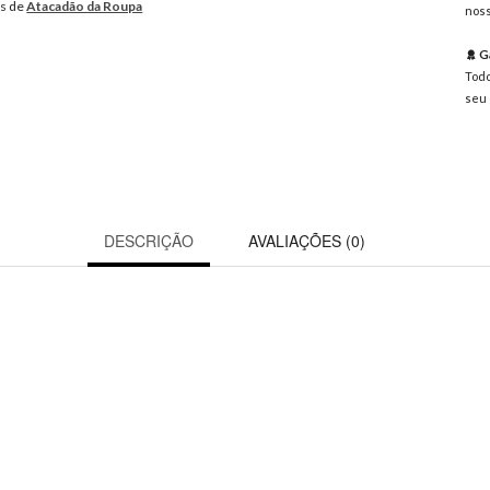
os de
Atacadão da Roupa
noss
Ga
Todo
seu 
DESCRIÇÃO
AVALIAÇÕES (0)