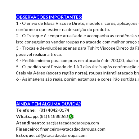
OBSERVAÇÕES IMPORTANTES:
1 - O envio de Blusa Viscose Direto, modelos, cores, aplicaçõe
conforme o que estiver na descrição do produto.
2 - O Estoque é sempre atualizado e acompanha as tendências 
isto conseguimos vender roupas no atacado com melhor preço 
3 - Trocas e devoluções apenas para Tshirt Viscose Direto da Fá
possível realizar a troca.
4 - Pedido mínimo para compras em atacado é de 200,00, abaixo 
5 - O pedido será Enviado de 1 à 3 dias úteis após confirmação 
úteis via Aéreo (exceto região norte). roupas infantil atacado bra
6 - As imagens são reais, porém estampas e cores irão sortidas.
AINDA TEM ALGUMA DÚVIDA?
Telefone:
(81) 4042-0174
Whatsapp:
(81) 8188836
3
Atendimento:
sac@atacadaodaroupa.com
Financeiro:
financeiro@atacadaodaroupa.com
Estoque:
cd@atacadaodaroupa.com