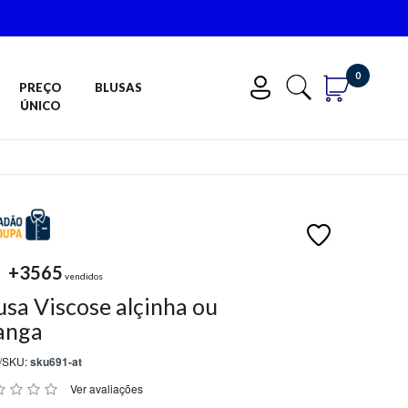
0
PREÇO
BLUSAS
ÚNICO
+3565
vendidos
usa Viscose alçinha ou
anga
/SKU:
sku691-at
Ver avaliações