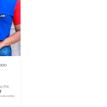
CIDO
o PIX
0
es de crédito