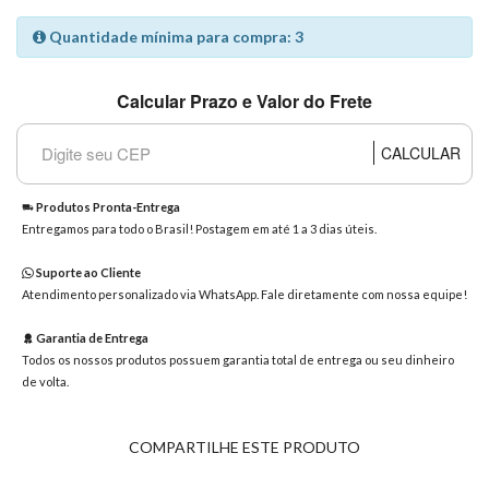
8363
Quantidade mínima para compra: 3
Chat
WhatsApp
Calcular Prazo e Valor do Frete
Envie-
nos uma
mensagem
CALCULAR
Produtos Pronta-Entrega
Entregamos para todo o Brasil! Postagem em até 1 a 3 dias úteis.
Suporte ao Cliente
Atendimento personalizado via WhatsApp. Fale diretamente com nossa equipe!
Garantia de Entrega
Todos os nossos produtos possuem garantia total de entrega ou seu dinheiro
de volta.
COMPARTILHE ESTE PRODUTO