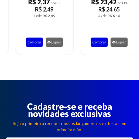
R$ 2,37
R$ 23,42
no PIX
no PIX
R$ 2,49
R$ 24,65
1x
de
R$ 2,49
4x
de
R$ 6,16
Comprar
Espiar
Comprar
Espiar
Cadastre-se e receba
novidades exclusivas
Seja o primeiro a receber nossos lançamentos e ofertas em
primeira mão.