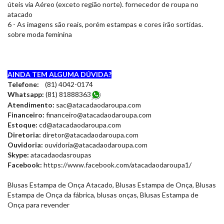
úteis via Aéreo (exceto região norte). fornecedor de roupa no
atacado
6 - As imagens são reais, porém estampas e cores irão sortidas.
sobre moda feminina
AINDA TEM ALGUMA DÚVIDA?
Telefone:
(81) 4042-0174
Whatsapp:
(81) 8188836
3
Atendimento:
sac@atacadaodaroupa.com
Financeiro:
financeiro@atacadaodaroupa.com
Estoque:
cd@atacadaodaroupa.com
Diretoria:
diretor@atacadaodaroupa.com
Ouvidoria:
ouvidoria@atacadaodaroupa.com
Skype:
atacadaodasroupas
Facebook:
https://www.facebook.com/atacadaodaroupa1/
Blusas Estampa de Onça Atacado, Blusas Estampa de Onça, Blusas
Estampa de Onça da fábrica, blusas onças, Blusas Estampa de
Onça para revender