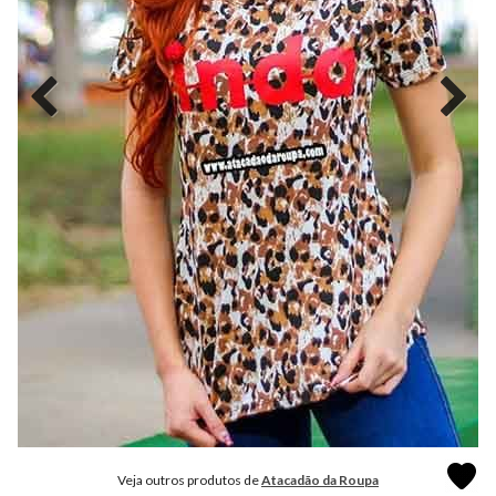
MODA
FITNESS
MODA
GRIFE
MODA
INFANTIL
MODA
INTIMA
MODA
INVERNO
MODA
MASCULINA
MODA
PLUS
SIZE
Veja outros produtos de
Atacadão da Roupa