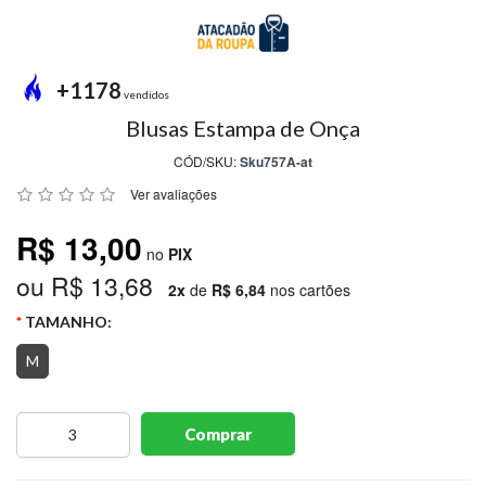
MODA
PRAIA
PREÇO
+1178
ÚNICO
vendidos
Blusas Estampa de Onça
BLUSAS
CÓD/SKU:
Sku757A-at
SALDO
Ver avaliações
NOSSAS
R$ 13,00
PROMOÇÕES
no
PIX
ou R$ 13,68
MARCAS
2x
de
R$ 6,84
nos cartões
TAMANHO:
M
CENTRAL
ATENDIMENTO
Comprar
(81)9
8188-