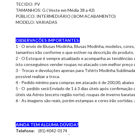
TECIDO: PV
TAMANHOS: G ( Veste em Média 38 a 42)
PÚBLICO: INTERMEDIÁRIO ( BOM ACABAMENTO)
MODELO: VARIADAS
OBSERVAÇÕES IMPORTANTES:
1 - O envio de Blusas Modinha, Blusas Modinha, modelos, cores,
tamanhos irão conforme o que estiver na descrição do produto.
2 - O Estoque é sempre atualizado e acompanha as tendências 
isto conseguimos vender roupas no atacado com melhor preço d
3 - Trocas e devoluções apenas para Tshirts Modinha Sublimada 
possível realizar a troca.
4 - Pedido mínimo para compras em atacado é de 200,00, abaixo 
5 - O pedido será Enviado de 1 à 3 dias úteis após confirmação 
úteis via Aéreo (exceto região norte). roupas de inverno barata
6 - As imagens são reais, porém estampas e cores irão sortidas.
AINDA TEM ALGUMA DÚVIDA?
Telefone:
(81) 4042-0174