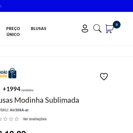
IL
0
PREÇO
BLUSAS
ÚNICO
+1994
vendidos
usas Modinha Sublimada
/SKU:
Atr309A-at
Ver avaliações