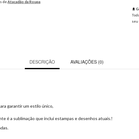
os de
Atacadão da Roupa
Ga
Todo
seu 
DESCRIÇÃO
AVALIAÇÕES (0)
a garantir um estilo único,
nte é a sublimação que inclui estampas e desenhos atuais.!
ndas.