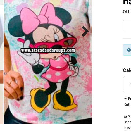
R
ou
Cal
Pr
Entr
Su
Aten
noss