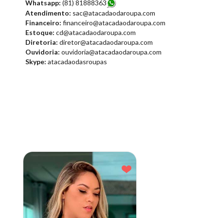
Whatsapp:
(81) 8188836
3
Atendimento:
sac@atacadaodaroupa.com
Financeiro:
financeiro@atacadaodaroupa.com
Estoque:
cd@atacadaodaroupa.com
Diretoria:
diretor@atacadaodaroupa.com
Ouvidoria:
ouvidoria@atacadaodaroupa.com
Skype:
atacadaodasroupas