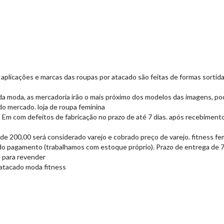
 aplicações e marcas das roupas por atacado são feitas de formas sorti
da moda, as mercadoria irão o mais próximo dos modelos das imagens, po
o mercado. loja de roupa feminina
Em com defeitos de fabricação no prazo de até 7 dias. após recebimento
de 200,00 será considerado varejo e cobrado preço de varejo. fitness fe
do pagamento (trabalhamos com estoque próprio). Prazo de entrega de 7 a
s para revender
 atacado moda fitness