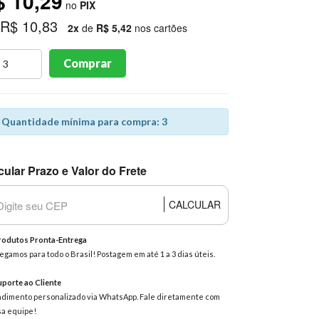
$ 10,29
no
PIX
 R$ 10,83
2x
de
R$ 5,42
nos cartões
Comprar
Quantidade mínima para compra: 3
cular Prazo e Valor do Frete
CALCULAR
odutos Pronta-Entrega
egamos para todo o Brasil! Postagem em até 1 a 3 dias úteis.
porte ao Cliente
dimento personalizado via WhatsApp. Fale diretamente com
a equipe!