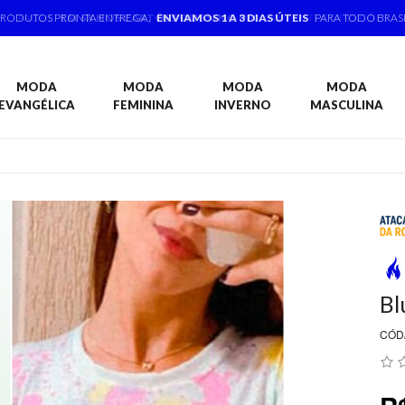
PRODUTOS PRONTA ENTREGA,
ENVIAMOS 1 A 3 DIAS ÚTEIS
PARA TODO BRAS
MODA
MODA
MODA
MODA
EVANGÉLICA
FEMININA
INVERNO
MASCULINA
Bl
CÓD