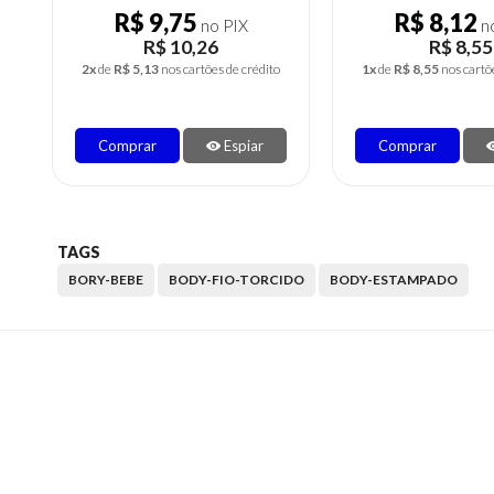
R$ 8,12
R$ 8,88
no PIX
no
R$ 8,55
R$ 9,35
1x
de
R$ 8,55
nos cartões de crédito
1x
de
R$ 9,35
nos cartõ
Comprar
Espiar
Comprar
TAGS
BORY-BEBE
BODY-FIO-TORCIDO
BODY-ESTAMPADO