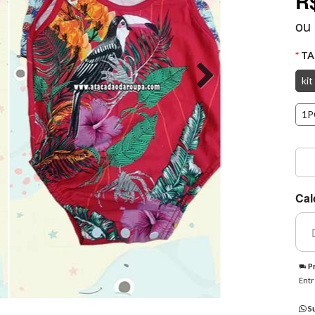
R
ou
TA
kit
1P
Cal
Pr
Entr
Su