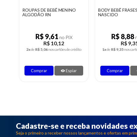
BODY BEBÊ FRASES RECÉM
CAMISA SOCIAL B
NASCIDO
R$ 8,88
R$ 10,39
no PIX
R$ 9,35
R$ 10,
dito
1x
de
R$ 9,35
nos cartões de crédito
2x
de
R$ 5,47
nos cart
r
Comprar
Espiar
Comprar
Cadastre-se e receba novidades ex
Seja o primeiro a receber nossos lançamentos e ofertas em prim