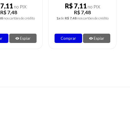
 7,11
R$ 7,27
no PIX
no PIX
R$ 7,48
R$ 7,65
48
nos cartões de crédito
1x
de
R$ 7,65
nos cartões de crédito
ar
Espiar
Comprar
Espiar