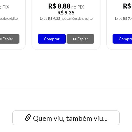
R$ 7,11
R$
 PIX
no PIX
R$ 7,48
es de crédito
1x
de
R$ 7,48
nos cartões de crédito
1x
de
R$ 7,
Espiar
Comprar
Espiar
Compr
Quem viu, também viu...