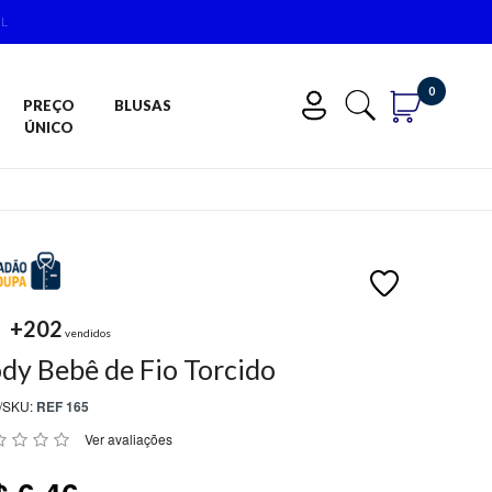
IL
0
PREÇO
BLUSAS
ÚNICO
+202
vendidos
dy Bebê de Fio Torcido
/SKU:
REF 165
Ver avaliações