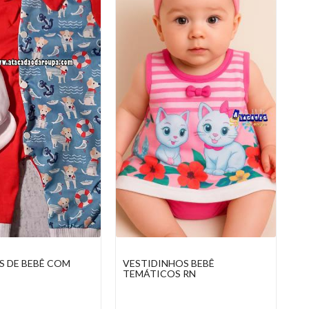
OS BEBÊ
LAÇOS INFANTIL SORTIDOS
TO
S RN
C