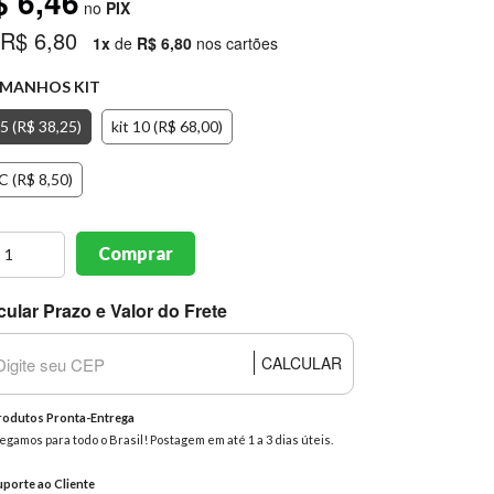
$ 6,46
no
PIX
 R$ 6,80
1x
de
R$ 6,80
nos cartões
MANHOS KIT
 5 (R$ 38,25)
kit 10 (R$ 68,00)
C (R$ 8,50)
Comprar
cular Prazo e Valor do Frete
CALCULAR
odutos Pronta-Entrega
egamos para todo o Brasil! Postagem em até 1 a 3 dias úteis.
porte ao Cliente