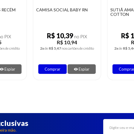
ABY RN
SUTIÃ AMAMENTAÇÃO
CONJUNTI
COTTON
INFANTIL
R$ 10,34
R$ 
no PIX
no PIX
94
R$ 10,88
ões de crédito
2x
de
R$ 5,44
nos cartões de crédito
1x
de
R$ 9,5
Espiar
Comprar
Espiar
Compra
clusivas
eira mão.