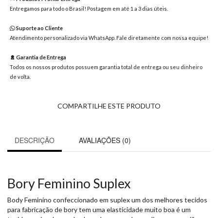
8363
Entregamos para todo o Brasil! Postagem em até 1 a 3 dias úteis.
Chat
WhatsApp
Suporte ao Cliente
Atendimento personalizado via WhatsApp. Fale diretamente com nossa equipe!
Envie-
nos uma
Garantia de Entrega
mensagem
Todos os nossos produtos possuem garantia total de entrega ou seu dinheiro
de volta.
COMPARTILHE ESTE PRODUTO
DESCRIÇÃO
AVALIAÇÕES (0)
Bory Feminino Suplex
Body Feminino confeccionado em suplex um dos melhores tecidos
para fabricação de bory tem uma elasticidade muito boa é um