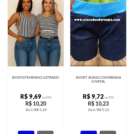
SHORT JEANS COM RIBANA
SAIAS LISTRADAS EM SUPLEX G
JUVENIL
R$ 9,72
R$ 12,67
no PIX
no PIX
R$ 10,23
R$ 13,34
2x
de
R$ 5,12
2x
de
R$ 6,67