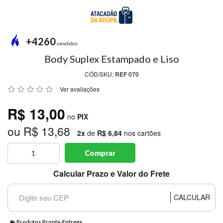
MODA
PRAIA
PREÇO
+4260
ÚNICO
vendidos
Body Suplex Estampado e Liso
BLUSAS
CÓD/SKU:
REF 070
SALDO
Ver avaliações
NOSSAS
R$ 13,00
PROMOÇÕES
no
PIX
ou R$ 13,68
MARCAS
2x
de
R$ 6,84
nos cartões
Comprar
CENTRAL
Calcular Prazo e Valor do Frete
ATENDIMENTO
CALCULAR
(81)9
8188-
Produtos Pronta-Entrega