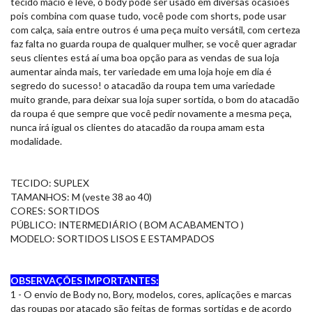
tecido macio e leve, o body pode ser usado em diversas ocasiões
pois combina com quase tudo, você pode com shorts, pode usar
com calça, saia entre outros é uma peça muito versátil, com certeza
faz falta no guarda roupa de qualquer mulher, se você quer agradar
seus clientes está aí uma boa opção para as vendas de sua loja
aumentar ainda mais, ter variedade em uma loja hoje em dia é
segredo do sucesso! o atacadão da roupa tem uma variedade
muito grande, para deixar sua loja super sortida, o bom do atacadão
da roupa é que sempre que você pedir novamente a mesma peça,
nunca irá igual os clientes do atacadão da roupa amam esta
modalidade.
TECIDO: SUPLEX
TAMANHOS: M (veste 38 ao 40)
CORES: SORTIDOS
PÚBLICO: INTERMEDIÁRIO ( BOM ACABAMENTO )
MODELO: SORTIDOS LISOS E ESTAMPADOS
OBSERVAÇÕES IMPORTANTES:
1 - O envio de Body no, Bory, modelos, cores, aplicações e marcas
das roupas por atacado são feitas de formas sortidas e de acordo