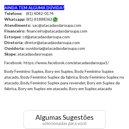
AINDA TEM ALGUMA DÚVIDA?
Telefone:
(81) 4042-0174
Whatsapp:
(81) 8188836
3
Atendimento:
sac@atacadaodaroupa.com
Financeiro:
financeiro@atacadaodaroupa.com
Estoque:
cd@atacadaodaroupa.com
Diretoria:
diretor@atacadaodaroupa.com
Ouvidoria:
ouvidoria@atacadaodaroupa.com
Skype:
atacadaodasroupas
Facebook: https://www.facebook.com/atacadaodaroupa1/
Body Feminino Suplex, Bory em Suplex, Body Feminino Suplex
atacado, Body Feminino Suplex da fabrica, Body Feminino Suplex no
atacado, Body Feminino Suplex para revender, Bory em Suplex da
fabrica, Bory em Suplex em atacado, Bory em Suplex atacado
Algumas Sugestões
selecionadas para você