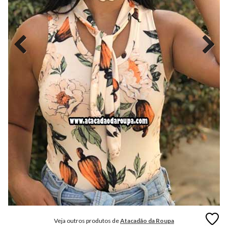
MODA
FITNESS
MODA
GRIFE
MODA
INFANTIL
MODA
INTIMA
MODA
INVERNO
MODA
MASCULINA
MODA
PLUS
SIZE
Veja outros produtos de
Atacadão da Roupa