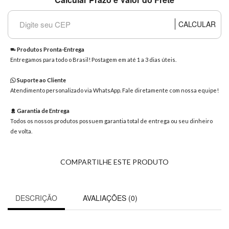
8363
Chat
CALCULAR
WhatsApp
Envie-
Produtos Pronta-Entrega
nos uma
Entregamos para todo o Brasil! Postagem em até 1 a 3 dias úteis.
mensagem
Suporte ao Cliente
Atendimento personalizado via WhatsApp. Fale diretamente com nossa equipe!
Garantia de Entrega
Todos os nossos produtos possuem garantia total de entrega ou seu dinheiro
de volta.
COMPARTILHE ESTE PRODUTO
DESCRIÇÃO
AVALIAÇÕES (0)