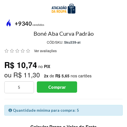
MODA
PRAIA
PREÇO
+9340
ÚNICO
vendidos
Boné Aba Curva Padrão
BLUSAS
CÓD/SKU:
Sku339-at
SALDO
Ver avaliações
NOSSAS
R$ 10,74
PROMOÇÕES
no
PIX
ou R$ 11,30
MARCAS
2x
de
R$ 5,65
nos cartões
Comprar
CENTRAL
ATENDIMENTO
Quantidade mínima para compra: 5
(81)9
8188-
Calcular Prazo e Valor do Frete