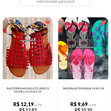
selecionadas para você
S
SANDÁLIA FEMININA 34 AO 38
BOLSAS ESCOLAR INFANTIL 25 
X 36 CM
R$ 9,69
R$ 11,65
no PIX
no PIX
R$ 10,20
R$ 12,26