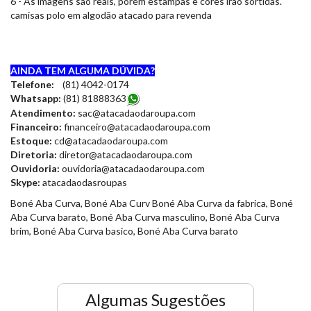
6 - As imagens são reais, porém estampas e cores irão sortidas.
camisas polo em algodão atacado para revenda
AINDA TEM ALGUMA DÚVIDA?
Telefone:
(81) 4042-0174
Whatsapp:
(81) 8188836
3
Atendimento:
sac@atacadaodaroupa.com
Financeiro:
financeiro@atacadaodaroupa.com
Estoque:
cd@atacadaodaroupa.com
Diretoria:
diretor@atacadaodaroupa.com
Ouvidoria:
ouvidoria@atacadaodaroupa.com
Skype:
atacadaodasroupas
Boné Aba Curva, Boné Aba Curv Boné Aba Curva da fabrica, Boné
Aba Curva barato, Boné Aba Curva masculino, Boné Aba Curva
brim, Boné Aba Curva basico, Boné Aba Curva barato
Algumas Sugestões