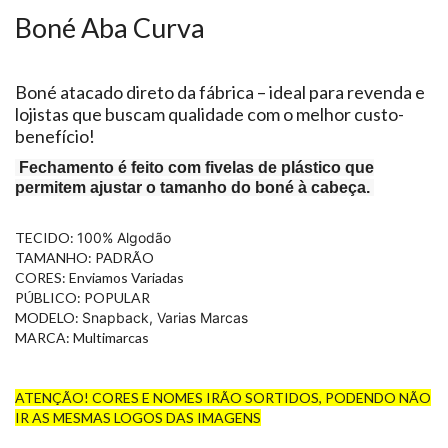
Boné Aba Curva
Boné atacado direto da fábrica – ideal para revenda e
lojistas que buscam qualidade com o melhor custo-
benefício!
F
echamento é
feito com fivelas de plástico
que
permitem ajustar o tamanho do boné à cabeça.
TECIDO:
100% Algodão
TAMANHO: PADRÃO
CORES: Enviamos Variadas
PÚBLICO: POPULAR
MODELO:
Snapback, Varias Marcas
MARCA: Multimarcas
ATENÇÃO! CORES E NOMES IRÃO SORTIDOS, PODENDO NÃO
IR AS MESMAS LOGOS DAS IMAGENS