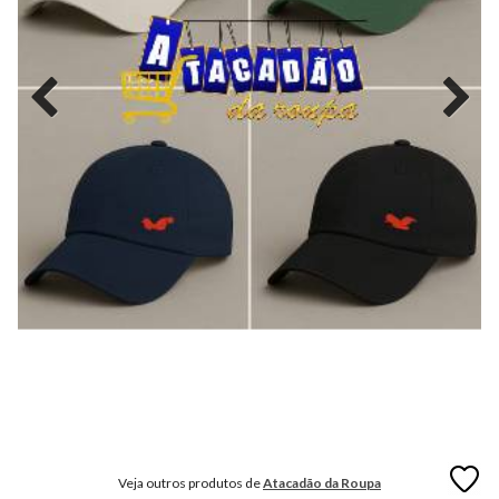
MODA
FITNESS
MODA
GRIFE
MODA
INFANTIL
MODA
INTIMA
MODA
INVERNO
MODA
MASCULINA
MODA
PLUS
SIZE
Veja outros produtos de
Atacadão da Roupa