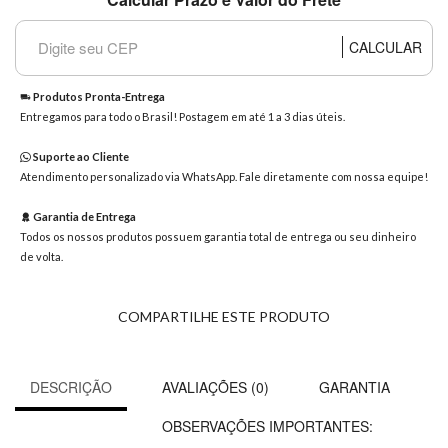
8363
Chat
CALCULAR
WhatsApp
Envie-
Produtos Pronta-Entrega
nos uma
Entregamos para todo o Brasil! Postagem em até 1 a 3 dias úteis.
mensagem
Suporte ao Cliente
Atendimento personalizado via WhatsApp. Fale diretamente com nossa equipe!
Garantia de Entrega
Todos os nossos produtos possuem garantia total de entrega ou seu dinheiro
de volta.
COMPARTILHE ESTE PRODUTO
DESCRIÇÃO
AVALIAÇÕES (0)
GARANTIA
OBSERVAÇÕES IMPORTANTES: