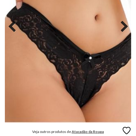
MODA
FITNESS
MODA
GRIFE
MODA
INFANTIL
MODA
INTIMA
MODA
INVERNO
MODA
MASCULINA
MODA
PLUS
SIZE
Veja outros produtos de
Atacadão da Roupa