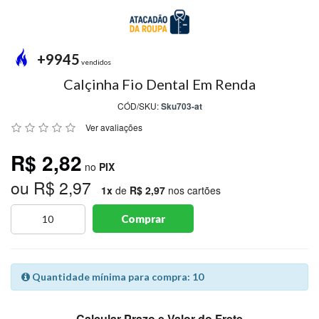
MODA
PRAIA
PREÇO
+9945
ÚNICO
vendidos
Calçinha Fio Dental Em Renda
BLUSAS
CÓD/SKU:
Sku703-at
SALDO
Ver avaliações
NOSSAS
R$ 2,82
PROMOÇÕES
no
PIX
ou R$ 2,97
MARCAS
1x
de
R$ 2,97
nos cartões
Comprar
CENTRAL
ATENDIMENTO
Quantidade mínima para compra: 10
(81)9
8188-
Calcular Prazo e Valor do Frete