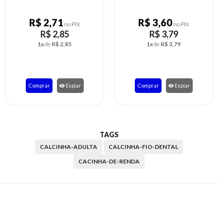
R$ 3,60
R$ 4,55
no PIX
no PIX
R$ 3,79
R$ 4,79
1x
de
R$ 3,79
1x
de
R$ 4,79
r
Comprar
Espiar
Comprar
Espia
TAGS
CALCINHA-ADULTA
CALCINHA-FIO-DENTAL
CACINHA-DE-RENDA