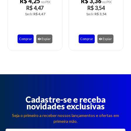
R$ 4,25
R$ 3,36
R$ 
no PIX
no PIX
R$ 4,47
R$ 3,54
R
1x
de
R$ 4,47
1x
de
R$ 3,54
1x
d
omprar
Espiar
Comprar
Espiar
Compra
Cadastre-se e receba
novidades exclusivas
Seja o primeiro a receber nossos lançamentos e ofertas em
primeira mão.