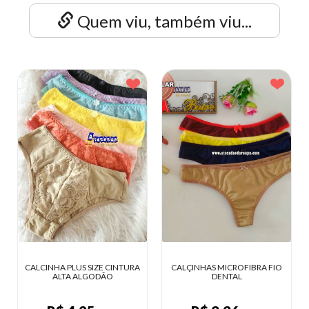
Quem viu, também viu...
HA PLUS SIZE CINTURA
CALÇINHAS MICROFIBRA FIO
CALCINHA 
ALTA ALGODÃO
DENTAL
L