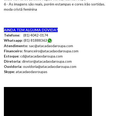
6 - As imagens são reais, porém estampas e cores irão sortidas.
moda cristã feminina
AINDA TEM ALGUMA DÚVIDA?
Telefone:
(81) 4042-0174
Whatsapp:
(81) 8188836
3
Atendimento:
sac@atacadaodaroupa.com
Financeiro:
financeiro@atacadaodaroupa.com
Estoque:
cd@atacadaodaroupa.com
Diretoria:
diretor@atacadaodaroupa.com
Ouvidoria:
ouvidoria@atacadaodaroupa.com
Skype:
atacadaodasroupas