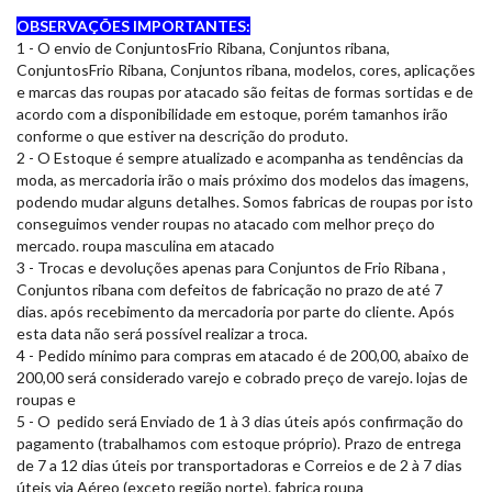
OBSERVAÇÕES IMPORTANTES:
1 - O envio de ConjuntosFrio Ribana, Conjuntos ribana,
ConjuntosFrio Ribana, Conjuntos ribana, modelos, cores, aplicações
e marcas das roupas por atacado são feitas de formas sortidas e de
acordo com a disponibilidade em estoque, porém tamanhos irão
conforme o que estiver na descrição do produto.
2 - O Estoque é sempre atualizado e acompanha as tendências da
moda, as mercadoria irão o mais próximo dos modelos das imagens,
podendo mudar alguns detalhes. Somos fabricas de roupas por isto
conseguimos vender roupas no atacado com melhor preço do
mercado. roupa masculina em atacado
3 - Trocas e devoluções apenas para Conjuntos de Frio Ribana ,
Conjuntos ribana com defeitos de fabricação no prazo de até 7
dias. após recebimento da mercadoria por parte do cliente. Após
esta data não será possível realizar a troca.
4 - Pedido mínimo para compras em atacado é de 200,00, abaixo de
200,00 será considerado varejo e cobrado preço de varejo. lojas de
roupas e
5 - O pedido será Enviado de 1 à 3 dias úteis após confirmação do
pagamento (trabalhamos com estoque próprio). Prazo de entrega
de 7 a 12 dias úteis por transportadoras e Correios e de 2 à 7 dias
úteis via Aéreo (exceto região norte). fabrica roupa