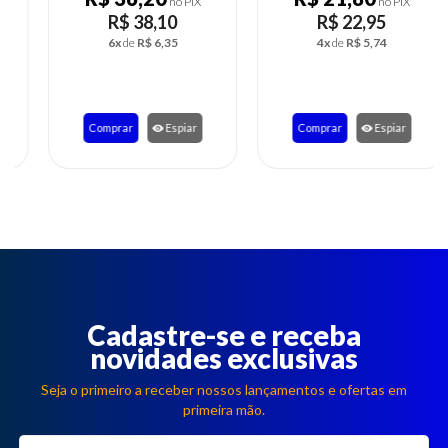
no PIX
no PIX
R$ 38,10
R$ 22,95
6x
de
R$ 6,35
4x
de
R$ 5,74
Comprar
Espiar
Comprar
Espiar
Cadastre-se e receba
novidades exclusivas
Seja o primeiro a receber nossos lançamentos e ofertas em
primeira mão.