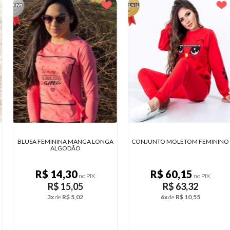
BLUSA FEMININA MANGA LONGA
CONJUNTO MOLETOM FEMININO
ALGODÃO
R$ 14,30
R$ 60,15
no PIX
no PIX
R$ 15,05
R$ 63,32
3x
de
R$ 5,02
6x
de
R$ 10,55