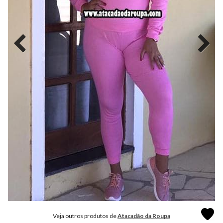
MODA
FITNESS
MODA
GRIFE
MODA
INFANTIL
MODA
INTIMA
MODA
INVERNO
MODA
MASCULINA
MODA
PLUS
SIZE
Veja outros produtos de
Atacadão da Roupa