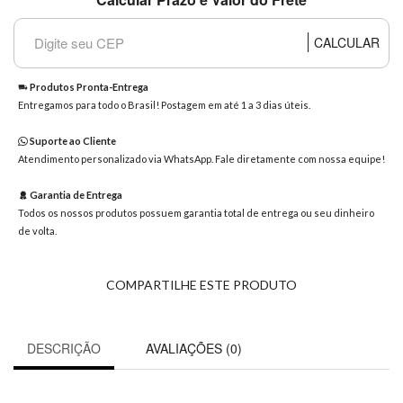
8363
Chat
CALCULAR
WhatsApp
Envie-
Produtos Pronta-Entrega
nos uma
Entregamos para todo o Brasil! Postagem em até 1 a 3 dias úteis.
mensagem
Suporte ao Cliente
Atendimento personalizado via WhatsApp. Fale diretamente com nossa equipe!
Garantia de Entrega
Todos os nossos produtos possuem garantia total de entrega ou seu dinheiro
de volta.
COMPARTILHE ESTE PRODUTO
DESCRIÇÃO
AVALIAÇÕES (0)