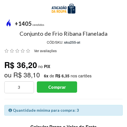
MODA
PRAIA
PREÇO
+1405
ÚNICO
vendidos
Conjunto de Frio Ribana Flanelada
BLUSAS
CÓD/SKU:
sku255-at
SALDO
Ver avaliações
NOSSAS
R$ 36,20
PROMOÇÕES
no
PIX
ou R$ 38,10
MARCAS
6x
de
R$ 6,35
nos cartões
Comprar
CENTRAL
ATENDIMENTO
Quantidade mínima para compra: 3
(81)9
8188-
Calcular Prazo e Valor do Frete