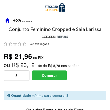
MODA
PRAIA
PREÇO
+39
ÚNICO
vendidos
Conjunto Feminino Cropped e Saia Larissa
BLUSAS
CÓD/SKU:
REF 287
SALDO
Ver avaliações
NOSSAS
R$ 21,96
PROMOÇÕES
no
PIX
ou R$ 23,12
MARCAS
4x
de
R$ 5,78
nos cartões
Comprar
CENTRAL
ATENDIMENTO
Quantidade mínima para compra: 3
(81)9
8188-
Calcular Prazo e Valor do Frete