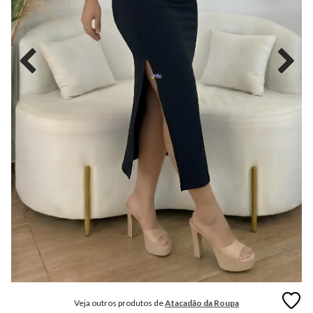
MODA
FITNESS
MODA
GRIFE
MODA
INFANTIL
MODA
INTIMA
MODA
INVERNO
MODA
MASCULINA
MODA
PLUS
SIZE
Veja outros produtos de
Atacadão da Roupa