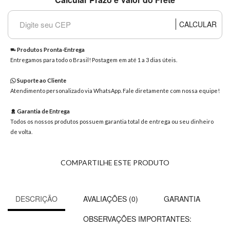
8363
Chat
CALCULAR
WhatsApp
Envie-
Produtos Pronta-Entrega
nos uma
Entregamos para todo o Brasil! Postagem em até 1 a 3 dias úteis.
mensagem
Suporte ao Cliente
Atendimento personalizado via WhatsApp. Fale diretamente com nossa equipe!
Garantia de Entrega
Todos os nossos produtos possuem garantia total de entrega ou seu dinheiro
de volta.
COMPARTILHE ESTE PRODUTO
DESCRIÇÃO
AVALIAÇÕES (0)
GARANTIA
OBSERVAÇÕES IMPORTANTES: