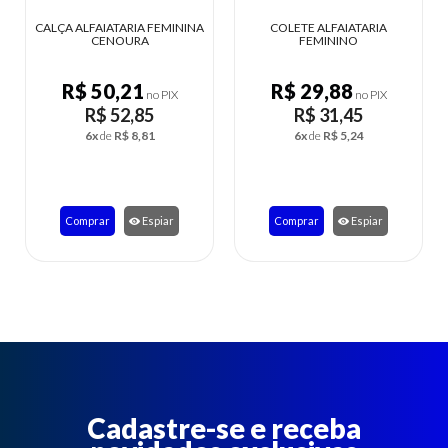
FEMININA
COLETE ALFAIATARIA
VESTIDO FEMININO ALÇA
FEMININO
RECORTE NO DECOTE
R$ 29,88
R$ 28,49
o PIX
no PIX
no PIX
5
R$ 31,45
R$ 29,99
1
6x
de
R$ 5,24
5x
de
R$ 6,00
piar
Comprar
Espiar
Comprar
Espiar
Cadastre-se e receba