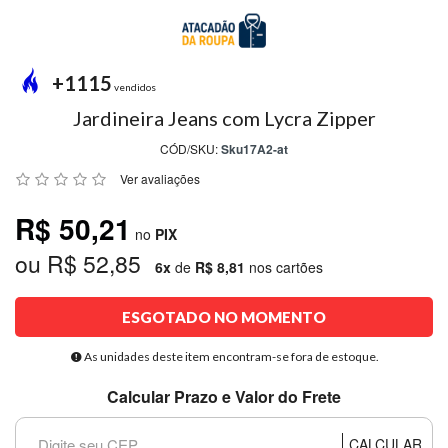
MODA
PRAIA
PREÇO
+1115
ÚNICO
vendidos
Jardineira Jeans com Lycra Zipper
BLUSAS
CÓD/SKU:
Sku17A2-at
SALDO
Ver avaliações
NOSSAS
R$ 50,21
PROMOÇÕES
no
PIX
ou R$ 52,85
MARCAS
6x
de
R$ 8,81
nos cartões
ESGOTADO NO MOMENTO
CENTRAL
ATENDIMENTO
As unidades deste item encontram-se fora de estoque.
Calcular Prazo e Valor do Frete
(81)9
8188-
CALCULAR