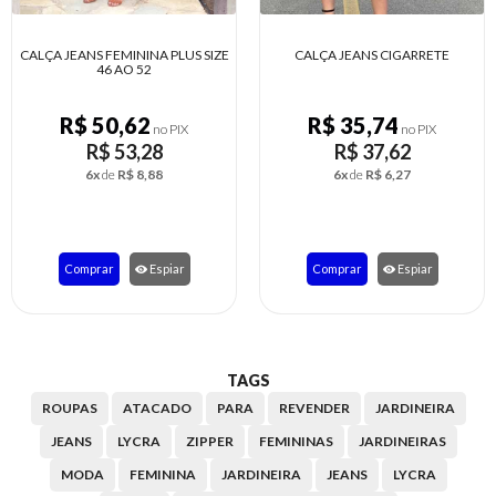
ANS FEMININA PLUS SIZE
CALÇA JEANS CIGARRETE
CALÇA 
46 AO 52
MODE
$ 50,62
R$ 35,74
R
no PIX
no PIX
R$ 53,28
R$ 37,62
6x
de
R$ 8,88
6x
de
R$ 6,27
mprar
Espiar
Comprar
Espiar
Co
TAGS
ROUPAS
ATACADO
PARA
REVENDER
JARDINEIRA
JEANS
LYCRA
ZIPPER
FEMININAS
JARDINEIRAS
MODA
FEMININA
JARDINEIRA
JEANS
LYCRA