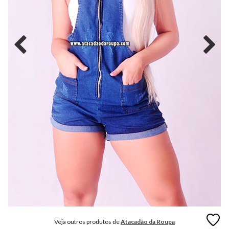
MODA
FITNESS
MODA
GRIFE
MODA
INFANTIL
MODA
INTIMA
MODA
INVERNO
MODA
MASCULINA
MODA
PLUS
SIZE
Veja outros produtos de
Atacadão da Roupa