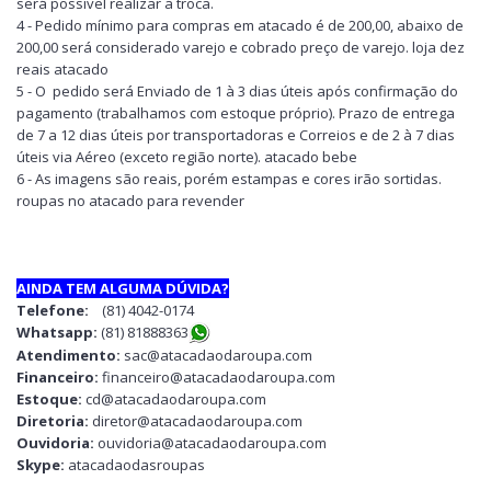
será possível realizar a troca.
4 - Pedido mínimo para compras em atacado é de 200,00, abaixo de
200,00 será considerado varejo e cobrado preço de varejo. loja dez
reais atacado
5 - O pedido será Enviado de 1 à 3 dias úteis após confirmação do
pagamento (trabalhamos com estoque próprio). Prazo de entrega
de 7 a 12 dias úteis por transportadoras e Correios e de 2 à 7 dias
úteis via Aéreo (exceto região norte). atacado bebe
6 - As imagens são reais, porém estampas e cores irão sortidas.
roupas no atacado para revender
AINDA TEM ALGUMA DÚVIDA?
Telefone:
(81) 4042-0174
Whatsapp:
(81) 8188836
3
Atendimento:
sac@atacadaodaroupa.com
Financeiro:
financeiro@atacadaodaroupa.com
Estoque:
cd@atacadaodaroupa.com
Diretoria:
diretor@atacadaodaroupa.com
Ouvidoria:
ouvidoria@atacadaodaroupa.com
Skype:
atacadaodasroupas