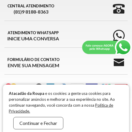
CENTRAL ATENDIMENTO
(81)9 8188-8363
ATENDIMENTO WHATSAPP
INICIE UMA CONVERSA
FORMULÁRIO DE CONTATO
ENVIE SUA MENSAGEM
Atacadão da Roupa
e os cookies: a gente usa cookies para
personalizar anúncios e melhorar a sua experiência no site. Ao
ATACADÃO DA ROUPA © 2026
continuar navegando, você concorda com a nossa
Política de
Privacidade.
ATACADÃO DA ROUPA © 2026 -
CNPJ 39.426.709/0001-99 / IE: 0917651-96
R. MARIA
Continuar e Fechar
FRANCISCA RAMOS, 301 1° ANDAR, B. BELA VISTA - SANTA CRUZ DO CAPIBARIBE -