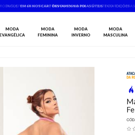
PRODUTOS PRONTA ENTREGA,
ENVIAMOS 1 A 3 DIAS ÚTEIS
PARA TODO BRAS
MODA
MODA
MODA
MODA
EVANGÉLICA
FEMININA
INVERNO
MASCULINA
Ma
Fe
CÓD