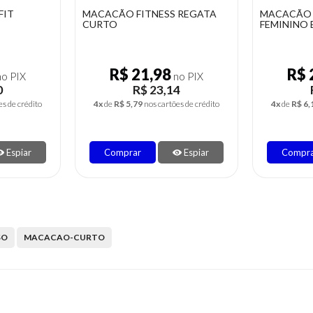
COTTON
BLUSA FITNESS DRYFIT
MACACÃO F
CURTO
R$ 12,92
R$ 
o PIX
no PIX
R$ 13,60
s de crédito
2x
de
R$ 6,80
nos cartões de crédito
4x
de
R$ 5,7
Espiar
Comprar
Espiar
Compra
SO
MACACAO-CURTO