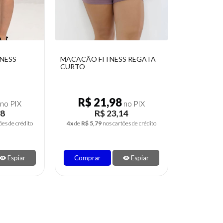
NESS
MACACÃO FITNESS REGATA
CURTO
R$ 21,98
no PIX
no PIX
98
R$ 23,14
ões de crédito
4x
de
R$ 5,79
nos cartões de crédito
Espiar
Comprar
Espiar