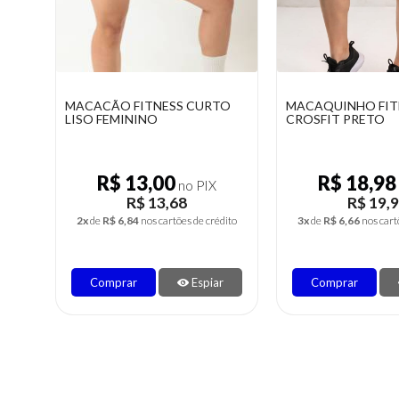
MACACÃO FITNESS CURTO
MACAQUINHO FIT
LISO FEMININO
CROSFIT PRETO
R$ 13,00
R$ 18,98
no PIX
R$ 13,68
R$ 19,
2x
de
R$ 6,84
nos cartões de crédito
3x
de
R$ 6,66
nos cart
Comprar
Espiar
Comprar