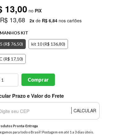
$ 13,00
no
PIX
 R$ 13,68
2x
de
R$ 6,84
nos cartões
MANHOS KIT
 5 (R$ 76,50)
kit 10 (R$ 136,80)
C (R$ 17,10)
Comprar
cular Prazo e Valor do Frete
CALCULAR
odutos Pronta-Entrega
egamos para todo o Brasil! Postagem em até 1 a 3 dias úteis.