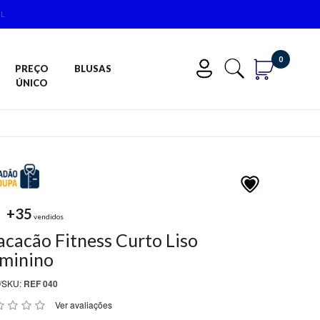
IL
0
PREÇO
BLUSAS
ÚNICO
+35
vendidos
cacão Fitness Curto Liso
minino
/SKU:
REF 040
Ver avaliações