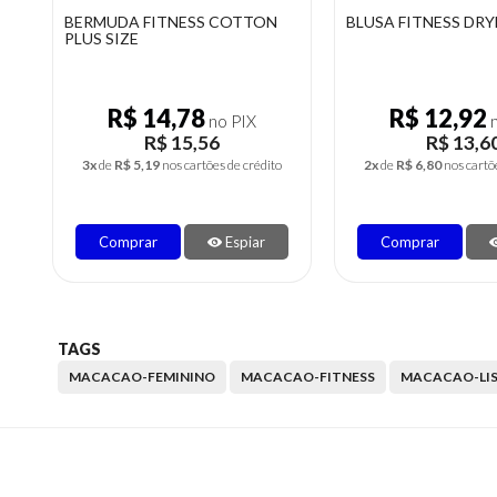
MACACÃO FITNESS SUPLEX
BERMUDA FITNESS 
BÁSICO
PLUS SIZE
R$ 22,62
R$ 14,78
no PIX
n
R$ 23,81
R$ 15,56
4x
de
R$ 5,95
nos cartões de crédito
3x
de
R$ 5,19
nos cartõe
Comprar
Espiar
Comprar
TAGS
MACACAO-FEMININO
MACACAO-FITNESS
MACACAO-LI