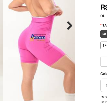
R
ou
TA
kit
1P
Cal
Pr
Entr