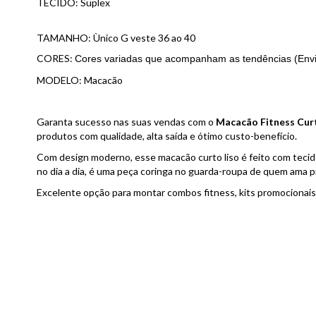
TECIDO: Suplex
TAMANHO: Ùnico
G veste 36 ao 40
CORES:
Cores variadas
que acompanham as tendências (Envi
MODELO:
Macacão
Garanta sucesso nas suas vendas com o
Macacão Fitness Cur
produtos com qualidade, alta saída e ótimo custo-benefício.
Com design moderno, esse macacão curto liso é feito com tecid
no dia a dia, é uma peça coringa no guarda-roupa de quem ama pr
Excelente opção para montar combos fitness, kits promocionai