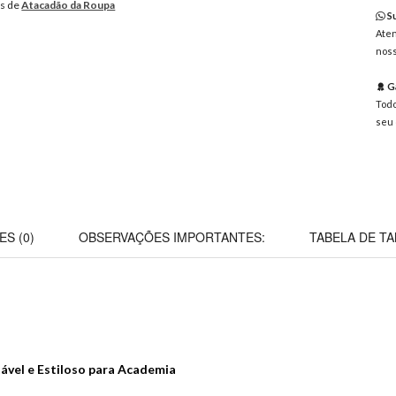
os de
Atacadão da Roupa
Su
Aten
noss
Ga
Todo
seu 
ES (0)
OBSERVAÇÕES IMPORTANTES:
TABELA DE T
ável e Estiloso para Academia