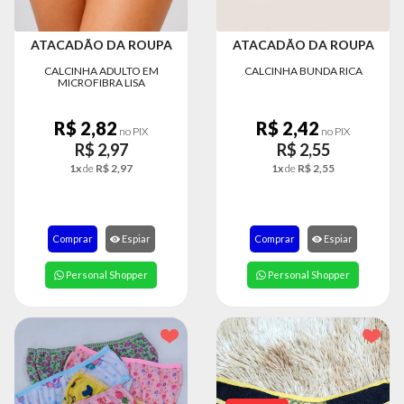
8363
Chat
ATACADÃO DA ROUPA
ATACADÃO DA ROUPA
WhatsApp
CALCINHA ADULTO EM
CALCINHA BUNDA RICA
Envie-
MICROFIBRA LISA
nos uma
mensagem
R$ 2,82
R$ 2,42
no PIX
no PIX
R$ 2,97
R$ 2,55
1x
de
R$ 2,97
1x
de
R$ 2,55
Comprar
Espiar
Comprar
Espiar
Personal Shopper
Personal Shopper