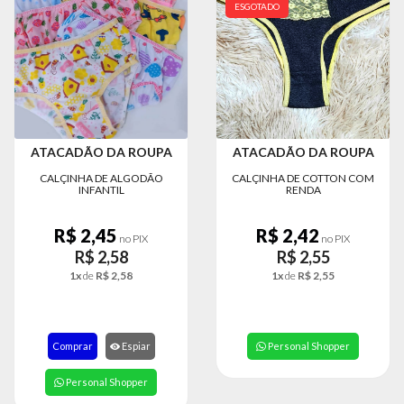
ESGOTADO
ATACADÃO DA ROUPA
ATACADÃO DA ROUPA
CALÇINHA DE ALGODÃO
CALÇINHA DE COTTON COM
INFANTIL
RENDA
R$ 2,45
R$ 2,42
no PIX
no PIX
R$ 2,58
R$ 2,55
1x
de
R$ 2,58
1x
de
R$ 2,55
Comprar
Espiar
Personal Shopper
Personal Shopper