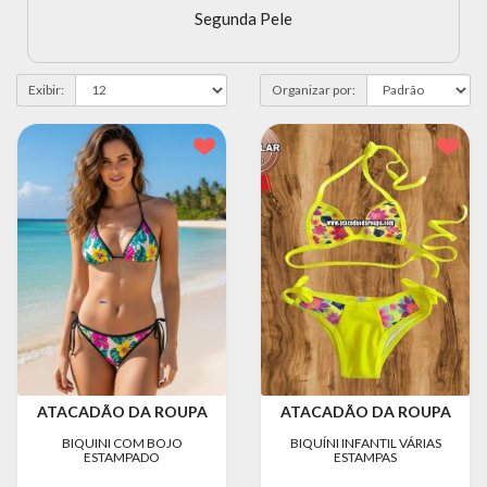
Segunda Pele
MODA
FITNESS
MODA
Exibir:
Organizar por:
GRIFE
MODA
INFANTIL
MODA
INTIMA
MODA
INVERNO
MODA
MASCULINA
MODA
ATACADÃO DA ROUPA
ATACADÃO DA ROUPA
PLUS
BIQUINI COM BOJO
BIQUÍNI INFANTIL VÁRIAS
SIZE
ESTAMPADO
ESTAMPAS