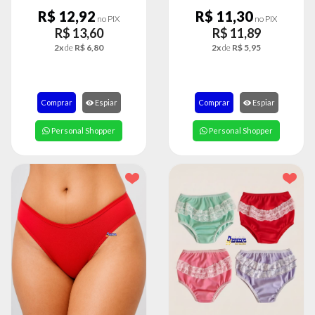
MODA
R$ 12,92
R$ 11,30
no PIX
no PIX
PRAIA
R$ 13,60
R$ 11,89
PREÇO
2x
de
R$ 6,80
2x
de
R$ 5,95
ÚNICO
BLUSAS
Comprar
Espiar
Comprar
Espiar
SALDO
Personal Shopper
Personal Shopper
NOSSAS
PROMOÇÕES
MARCAS
CENTRAL
ATENDIMENTO
(81)9
8188-