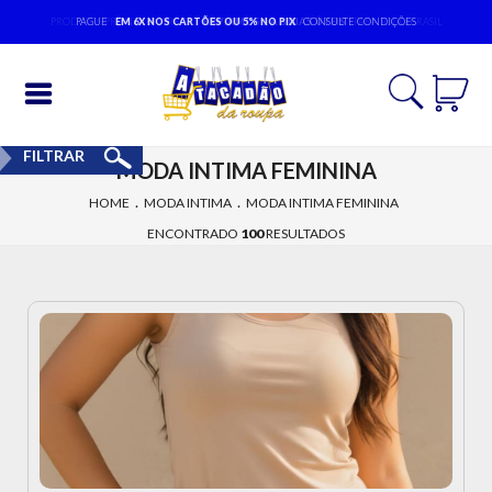
PAGUE
EM 6X NOS CARTÕES OU 5% NO PIX
CONSULTE CONDIÇÕES
Entrar
FILTRAR
MODA INTIMA FEMININA
Cadastrar
.
.
HOME
MODA INTIMA
MODA INTIMA FEMININA
INÍCIO
ENCONTRADO
100
RESULTADOS
ACESSÓRIOS
MODA
BEBÊ
MODA
EVANGÉLICA
MODA
FEMININA