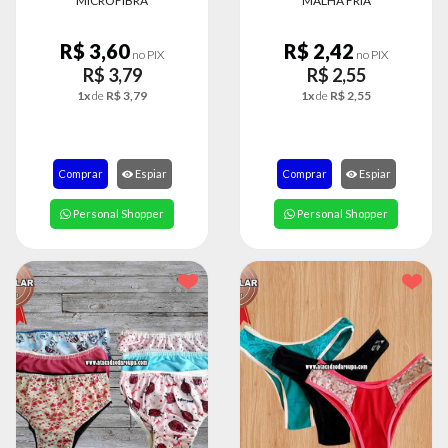
MICROFIBRA
MALHA FRIA
R$ 3,60
R$ 2,42
no PIX
no PIX
R$ 3,79
R$ 2,55
1x
de
R$ 3,79
1x
de
R$ 2,55
Comprar
Espiar
Comprar
Espiar
Personal Shopper
Personal Shopper