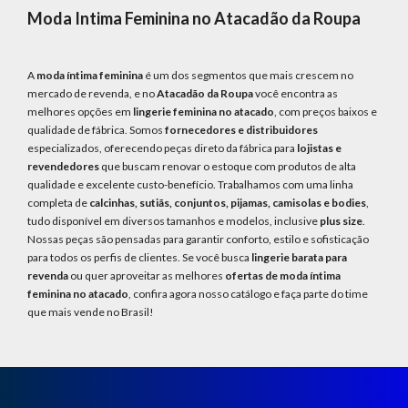
Moda Intima Feminina no Atacadão da Roupa
A
moda íntima feminina
é um dos segmentos que mais crescem no
mercado de revenda, e no
Atacadão da Roupa
você encontra as
melhores opções em
lingerie feminina no atacado
, com preços baixos e
qualidade de fábrica. Somos
fornecedores e distribuidores
especializados, oferecendo peças direto da fábrica para
lojistas e
revendedores
que buscam renovar o estoque com produtos de alta
qualidade e excelente custo-benefício. Trabalhamos com uma linha
completa de
calcinhas, sutiãs, conjuntos, pijamas, camisolas e bodies
,
tudo disponível em diversos tamanhos e modelos, inclusive
plus size
.
Nossas peças são pensadas para garantir conforto, estilo e sofisticação
para todos os perfis de clientes. Se você busca
lingerie barata para
revenda
ou quer aproveitar as melhores
ofertas de moda íntima
feminina no atacado
, confira agora nosso catálogo e faça parte do time
que mais vende no Brasil!