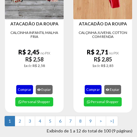
ATACADÃO DA ROUPA
ATACADÃO DA ROUPA
CALCINHA INFANTIL MALHA
CALÇINHA JUVENIL COTTON
FRIA
COM RENDA
R$ 2,45
R$ 2,71
no PIX
no PIX
R$ 2,58
R$ 2,85
1x
de
R$ 2,58
1x
de
R$ 2,85
Comprar
Espiar
Comprar
Espiar
Personal Shopper
Personal Shopper
1
2
3
4
5
6
7
8
9
>
>|
Exibindo de 1 a 12 do total de 100 (9 páginas)