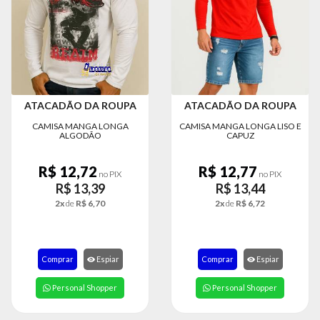
MODA
FITNESS
MODA
GRIFE
MODA
ATACADÃO DA ROUPA
ATACADÃO DA ROUPA
INFANTIL
CAMISA MANGA LONGA
CAMISA MANGA LONGA LISO E
ALGODÃO
CAPUZ
MODA
INTIMA
R$ 12,72
R$ 12,77
no PIX
no PIX
MODA
R$ 13,39
R$ 13,44
INVERNO
2x
de
R$ 6,70
2x
de
R$ 6,72
MODA
MASCULINA
Comprar
Espiar
Comprar
Espiar
MODA
PLUS
Personal Shopper
Personal Shopper
SIZE