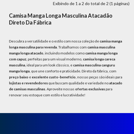
MODA
Exibindo de 1 a 2 do total de 2 (1 páginas)
PRAIA
Camisa Manga Longa Masculina Atacadão
PREÇO
Direto Da Fábrica
ÚNICO
BLUSAS
Descubra a versatilidade e o estilo com nossa coleção de
camisa manga
longa masculina para revenda
. Trabalhamos com
camisa masculina
SALDO
manga longa atacado
, incluindo modelos como
camisa manga longa
com capuz
, perfeitas para um visual moderno,
camisa longa careca
NOSSAS
masculina
, ideal para um look clássico, e
camisa masculina canguru
PROMOÇÕES
manga longa
, que une conforto e praticidade. Direto da fábrica, com
preço baixo
e
excelente custo-benefício
, nossas peças são ideais para
MARCAS
lojistas e revendedores
que buscam qualidade e variedade no
atacado
de camisas masculinas
. Aproveite nossas
ofertas exclusivas
para
renovar seu estoque com estilo e lucratividade!
CENTRAL
ATENDIMENTO
(81)9
8188-