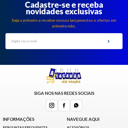
8363
Cadastre-se e receba
novidades exclusivas
Chat
WhatsApp
Seja o primeiro a receber nossos lançamentos e ofertas em
primeira mão.
Envie-
nos uma
mensagem
SIGA NOS NAS REDES SOCIAIS
INFORMAÇÕES
NAVEGUE AQUI
PERGUNTAS FREQUENTES
ACESSÓRIOS