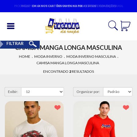
PRODUTOS PRONTA ENTREGA,
PAGUE
EM 6X NOS CARTÕES OU 5% NO PIX
ENVIAMOS 1 A 3 DIAS ÚTEIS
CONSULTE CONDIÇÕES
PARA TODO BRASIL
Entrar
FILTRAR
CAMISA MANGA LONGA MASCULINA
Cadastrar
.
.
.
HOME
MODA INVERNO
MODA INVERNO MASCULINA
CAMISA MANGA LONGA MASCULINA
INÍCIO
ENCONTRADO
2
RESULTADOS
ACESSÓRIOS
MODA
Exibir:
Organizar por:
BEBÊ
MODA
EVANGÉLICA
MODA
FEMININA