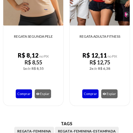
SEGUNDA PELE
REGATA ADULTA FITNESS
BLUSA MULA
,12
R$ 12,11
R$ 1
no PIX
no PIX
 8,55
R$ 12,75
R$
e
R$ 8,55
2x
de
R$ 6,38
2x
d
r
Espiar
Comprar
Espiar
Compra
TAGS
REGATA-FEMININA
REGATA-FEMININA-ESTAMPADA