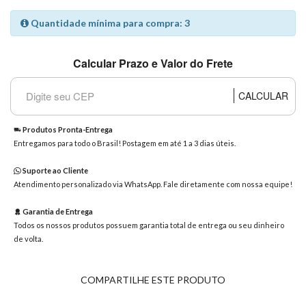
8363
Quantidade mínima para compra: 3
Chat
WhatsApp
Calcular Prazo e Valor do Frete
Envie-
nos uma
mensagem
CALCULAR
Produtos Pronta-Entrega
Entregamos para todo o Brasil! Postagem em até 1 a 3 dias úteis.
Suporte ao Cliente
Atendimento personalizado via WhatsApp. Fale diretamente com nossa equipe!
Garantia de Entrega
Todos os nossos produtos possuem garantia total de entrega ou seu dinheiro
de volta.
COMPARTILHE ESTE PRODUTO