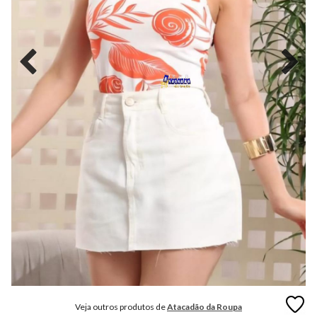
MODA
FITNESS
MODA
GRIFE
MODA
INFANTIL
MODA
INTIMA
MODA
INVERNO
MODA
MASCULINA
MODA
PLUS
SIZE
Veja outros produtos de
Atacadão da Roupa