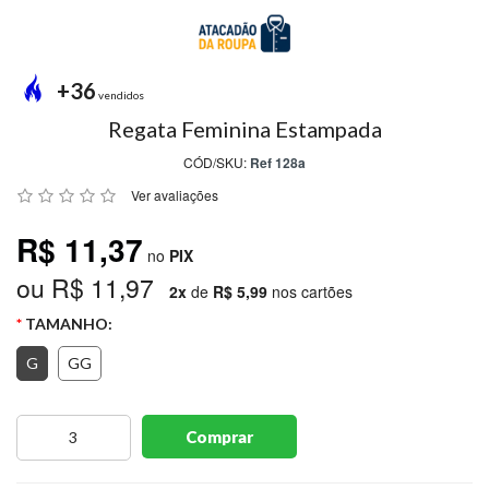
MODA
PRAIA
PREÇO
+36
ÚNICO
vendidos
Regata Feminina Estampada
BLUSAS
CÓD/SKU:
Ref 128a
SALDO
Ver avaliações
NOSSAS
R$ 11,37
PROMOÇÕES
no
PIX
ou R$ 11,97
MARCAS
2x
de
R$ 5,99
nos cartões
TAMANHO:
G
GG
CENTRAL
ATENDIMENTO
Comprar
(81)9
8188-