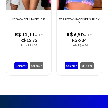
REGATA ADULTA FITNESS
TOPS ESTAMPADOS DE SUPLEX
CROPPED F
M
R$ 12,11
R$ 6,50
no PIX
no PIX
R$ 12,75
R$ 6,84
2x
de
R$ 6,38
1x
de
R$ 6,84
Comprar
Espiar
Comprar
Espiar
C