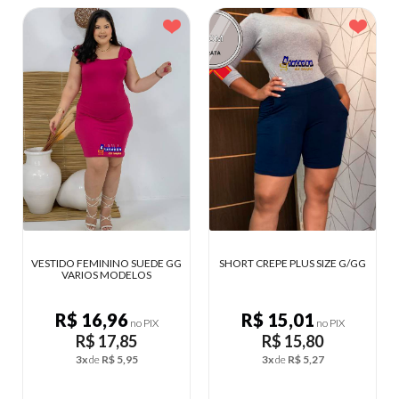
UEDE GG
SHORT CREPE PLUS SIZE G/GG
LINGERIE RENDA ESPERA
S
MARIDO M
R$ 15,01
R$ 11,37
PIX
no PIX
no PIX
R$ 15,80
R$ 11,97
3x
de
R$ 5,27
2x
de
R$ 5,99