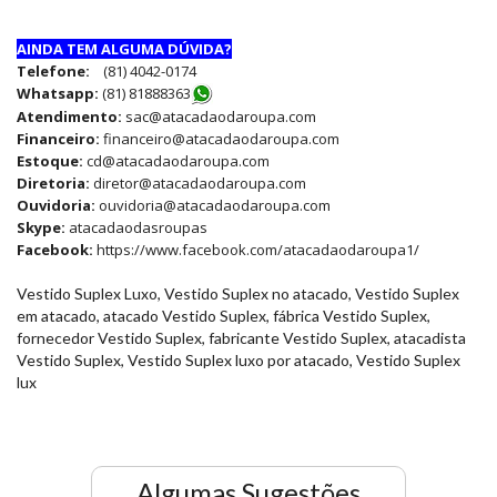
AINDA TEM ALGUMA DÚVIDA?
Telefone:
(81) 4042-0174
Whatsapp:
(81) 8188836
3
Atendimento:
sac@atacadaodaroupa.com
Financeiro:
financeiro@atacadaodaroupa.com
Estoque:
cd@atacadaodaroupa.com
Diretoria:
diretor@atacadaodaroupa.com
Ouvidoria:
ouvidoria@atacadaodaroupa.com
Skype:
atacadaodasroupas
Facebook:
https://www.facebook.com/atacadaodaroupa1/
Vestido Suplex Luxo, Vestido Suplex no atacado, Vestido Suplex
em atacado, atacado Vestido Suplex, fábrica Vestido Suplex,
fornecedor Vestido Suplex, fabricante Vestido Suplex, atacadista
Vestido Suplex, Vestido Suplex luxo por atacado, Vestido Suplex
lux
Algumas Sugestões