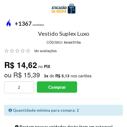
MODA
PRAIA
PREÇO
+1367
ÚNICO
vendidos
Vestido Suplex Luxo
BLUSAS
CÓD/SKU:
foratr315a
SALDO
Ver avaliações
NOSSAS
R$ 14,62
PROMOÇÕES
no
PIX
ou R$ 15,39
MARCAS
3x
de
R$ 5,13
nos cartões
Comprar
CENTRAL
ATENDIMENTO
Quantidade mínima para compra: 2
(81)9
8188-
Restam poucas unidades deste item em estoque!