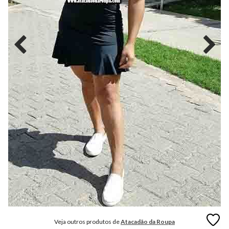
MODA
FITNESS
MODA
GRIFE
MODA
INFANTIL
MODA
INTIMA
MODA
INVERNO
MODA
MASCULINA
MODA
PLUS
SIZE
Veja outros produtos de
Atacadão da Roupa