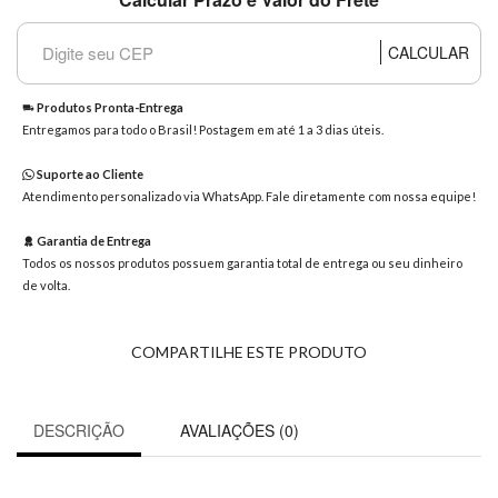
8363
Chat
CALCULAR
WhatsApp
Envie-
Produtos Pronta-Entrega
nos uma
Entregamos para todo o Brasil! Postagem em até 1 a 3 dias úteis.
mensagem
Suporte ao Cliente
Atendimento personalizado via WhatsApp. Fale diretamente com nossa equipe!
Garantia de Entrega
Todos os nossos produtos possuem garantia total de entrega ou seu dinheiro
de volta.
COMPARTILHE ESTE PRODUTO
DESCRIÇÃO
AVALIAÇÕES (0)