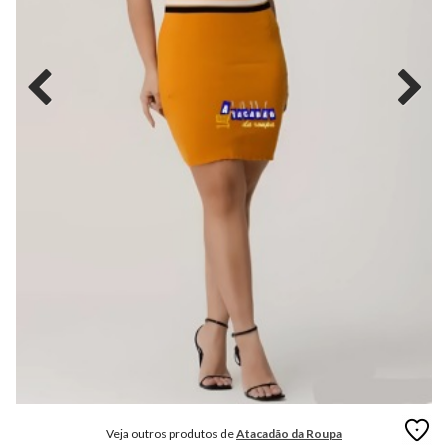
MODA
FITNESS
MODA
GRIFE
MODA
INFANTIL
MODA
INTIMA
MODA
INVERNO
MODA
MASCULINA
MODA
PLUS
SIZE
Veja outros produtos de
Atacadão da Roupa