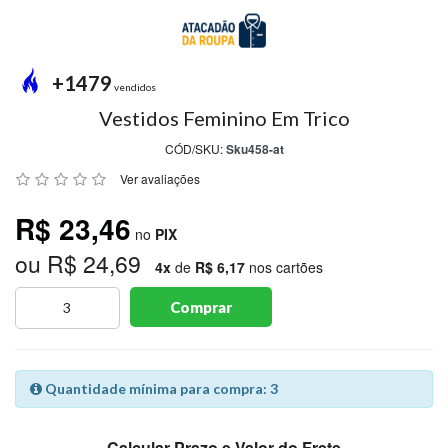
MODA
PRAIA
PREÇO
+1479
ÚNICO
vendidos
Vestidos Feminino Em Trico
BLUSAS
CÓD/SKU:
Sku458-at
SALDO
Ver avaliações
NOSSAS
R$ 23,46
PROMOÇÕES
no
PIX
ou R$ 24,69
MARCAS
4x
de
R$ 6,17
nos cartões
Comprar
CENTRAL
ATENDIMENTO
Quantidade mínima para compra: 3
(81)9
8188-
Calcular Prazo e Valor do Frete