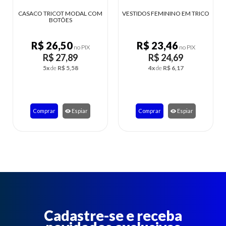
COM
VESTIDOS FEMININO EM TRICO
CARDIGAN FEMININO TRICOT
ABERTO
R$ 23,46
R$ 23,27
no PIX
no PIX
R$ 24,69
R$ 24,49
4x
de
R$ 6,17
4x
de
R$ 6,12
Comprar
Espiar
Comprar
Espiar
Cadastre-se e receba