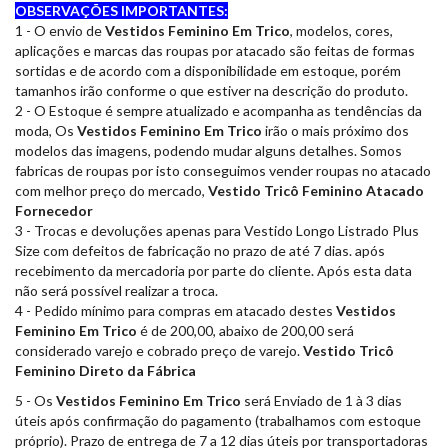
OBSERVAÇÕES IMPORTANTES:
1 - O envio de
Vestidos Feminino Em Trico
, modelos, cores,
aplicações e marcas das roupas por atacado são feitas de formas
sortidas e de acordo com a disponibilidade em estoque, porém
tamanhos irão conforme o que estiver na descrição do produto.
2 - O Estoque é sempre atualizado e acompanha as tendências da
moda, Os
Vestidos Feminino Em Trico
irão o mais próximo dos
modelos das imagens, podendo mudar alguns detalhes. Somos
fabricas de roupas por isto conseguimos vender roupas no atacado
com melhor preço do mercado,
Vestido Tricô Feminino Atacado
Fornecedor
3 - Trocas e devoluções apenas para Vestido Longo Listrado Plus
Size com defeitos de fabricação no prazo de até 7 dias. após
recebimento da mercadoria por parte do cliente. Após esta data
não será possível realizar a troca.
4 - Pedido mínimo para compras em atacado destes
Vestidos
Feminino Em Trico
é de 200,00, abaixo de 200,00 será
considerado varejo e cobrado preço de varejo.
Vestido Tricô
Feminino Direto da Fábrica
5 - Os
Vestidos Feminino Em Trico
será Enviado de 1 à 3 dias
úteis após confirmação do pagamento (trabalhamos com estoque
próprio). Prazo de entrega de 7 a 12 dias úteis por transportadoras