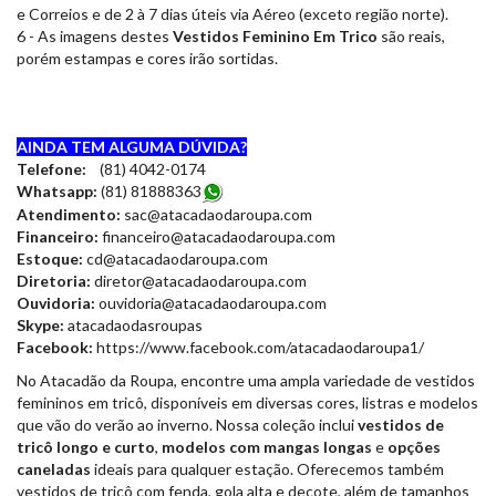
e Correios e de 2 à 7 dias úteis via Aéreo (exceto região norte).
6 - As imagens destes
Vestidos Feminino Em Trico
são reais,
porém estampas e cores irão sortidas.
AINDA TEM ALGUMA DÚVIDA?
Telefone:
(81) 4042-0174
Whatsapp:
(81) 81888363
Atendimento:
sac@atacadaodaroupa.com
Financeiro:
financeiro@atacadaodaroupa.com
Estoque:
cd@atacadaodaroupa.com
Diretoria:
diretor@atacadaodaroupa.com
Ouvidoria:
ouvidoria@atacadaodaroupa.com
Skype:
atacadaodasroupas
Facebook:
https://www.facebook.com/atacadaodaroupa1/
No Atacadão da Roupa, encontre uma ampla variedade de vestidos
femininos em tricô, disponíveis em diversas cores, listras e modelos
que vão do verão ao inverno. Nossa coleção inclui
vestidos de
tricô longo e curto
,
modelos com mangas longas
e
opções
caneladas
ideais para qualquer estação. Oferecemos também
vestidos de tricô com fenda, gola alta e decote, além de tamanhos