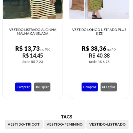
VESTIDO LONGO LISTRADO PLUS
VESTIDO TRICOT MANGA
SIZE
PRINCESA
R$ 38,36
R$ 22,70
no PIX
no PIX
R$ 40,38
R$ 23,89
6x
de
R$ 6,73
4x
de
R$ 5,97
Comprar
Espiar
Comprar
Espiar
TAGS
VESTIDO-TRICOT
VESTIDO-FEMININO
VESTIDO-LISTRADO