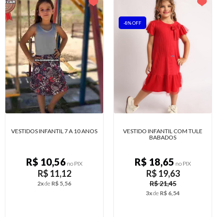
-8% OFF
VESTIDOS INFANTIL 7 A 10 ANOS
VESTIDO INFANTIL COM TULE
BABADOS
R$ 10,56
R$ 18,65
no PIX
no PIX
R$ 11,12
R$ 19,63
R$ 21,45
2x
de
R$ 5,56
3x
de
R$ 6,54