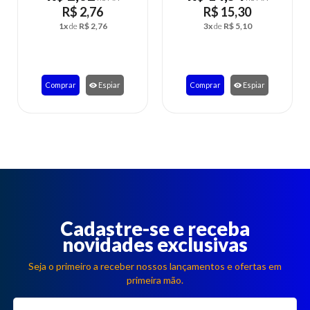
R$ 2,76
R$ 15,30
1x
de
R$ 2,76
3x
de
R$ 5,10
Comprar
Espiar
Comprar
Espiar
Cadastre-se e receba
novidades exclusivas
Seja o primeiro a receber nossos lançamentos e ofertas em
primeira mão.