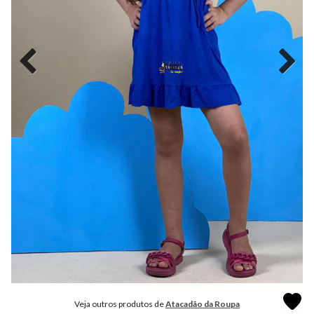
MODA
FITNESS
MODA
GRIFE
MODA
INFANTIL
MODA
INTIMA
MODA
INVERNO
MODA
MASCULINA
MODA
PLUS
SIZE
Veja outros produtos de
Atacadão da Roupa