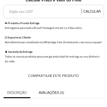
8363
Chat
CALCULAR
WhatsApp
Envie-
Produtos Pronta-Entrega
nos uma
Entregamos para todo o Brasil! Postagem em até 1 a 3 dias úteis.
mensagem
Suporte ao Cliente
Atendimento personalizado via WhatsApp. Fale diretamente com nossa equipe!
Garantia de Entrega
Todos os nossos produtos possuem garantia total de entrega ou seu dinheiro
de volta.
COMPARTILHE ESTE PRODUTO
DESCRIÇÃO
AVALIAÇÕES (0)