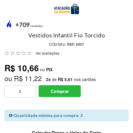
MODA
PRAIA
PREÇO
+709
ÚNICO
vendidos
Vestidos Infantil Fio Torcido
BLUSAS
CÓD/SKU:
REF. 2007
SALDO
Ver avaliações
NOSSAS
R$ 10,66
PROMOÇÕES
no
PIX
ou R$ 11,22
MARCAS
2x
de
R$ 5,61
nos cartões
Comprar
CENTRAL
ATENDIMENTO
Quantidade mínima para compra: 3
(81)9
8188-
Calcular Prazo e Valor do Frete