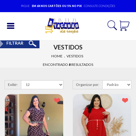
PAGUE
EM 6X NOS CARTÕES OU 5% NO PIX
CONSULTE CONDIÇÕES
Entrar
FILTRAR
VESTIDOS
Cadastrar
.
HOME
VESTIDOS
INÍCIO
ENCONTRADO
8
RESULTADOS
ACESSÓRIOS
Exibir:
Organizar por:
MODA
BEBÊ
MODA
EVANGÉLICA
MODA
FEMININA