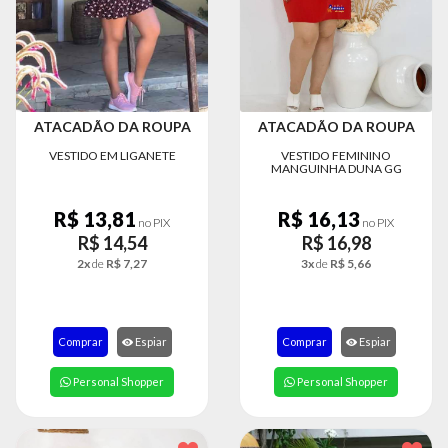
MODA
FITNESS
MODA
GRIFE
ATACADÃO DA ROUPA
ATACADÃO DA ROUPA
MODA
VESTIDO EM LIGANETE
VESTIDO FEMININO
INFANTIL
MANGUINHA DUNA GG
MODA
R$ 13,81
R$ 16,13
INTIMA
no PIX
no PIX
R$ 14,54
R$ 16,98
MODA
2x
de
R$ 7,27
3x
de
R$ 5,66
INVERNO
MODA
MASCULINA
Comprar
Espiar
Comprar
Espiar
MODA
Personal Shopper
Personal Shopper
PLUS
SIZE