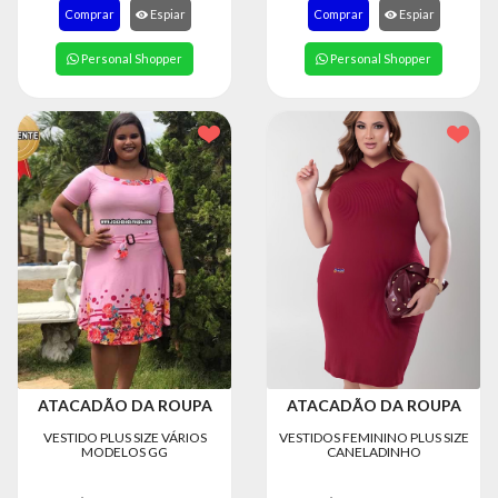
8363
Comprar
Espiar
Comprar
Espiar
Chat
Personal Shopper
Personal Shopper
WhatsApp
Envie-
nos uma
mensagem
ATACADÃO DA ROUPA
ATACADÃO DA ROUPA
VESTIDO PLUS SIZE VÁRIOS
VESTIDOS FEMININO PLUS SIZE
MODELOS GG
CANELADINHO