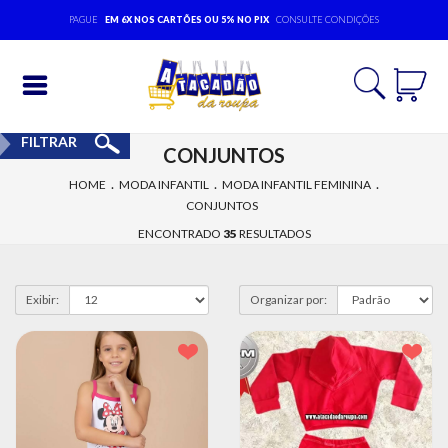
PAGUE
EM 6X NOS CARTÕES OU 5% NO PIX
CONSULTE CONDIÇÕES
Entrar
FILTRAR
CONJUNTOS
Cadastrar
.
.
.
HOME
MODA INFANTIL
MODA INFANTIL FEMININA
CONJUNTOS
INÍCIO
ENCONTRADO
35
RESULTADOS
ACESSÓRIOS
MODA
Exibir:
Organizar por:
BEBÊ
MODA
EVANGÉLICA
MODA
FEMININA