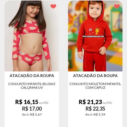
MODA
PRAIA
PREÇO
ÚNICO
BLUSAS
SALDO
NOSSAS
PROMOÇÕES
MARCAS
ATACADÃO DA ROUPA
ATACADÃO DA ROUPA
CONJUNTO INFANTIL BLUSA E
CONJUNTO MOLETOM INFANTIL
CALÇINHA UV
COM CAPUZ
CENTRAL
R$ 16,15
R$ 21,23
ATENDIMENTO
no PIX
no PIX
R$ 17,00
R$ 22,35
3x
de
R$ 5,67
4x
de
R$ 5,59
(81)9
8188-