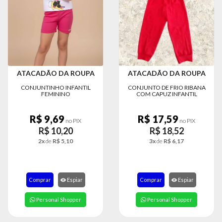
MODA
FITNESS
MODA
GRIFE
MODA
ATACADÃO DA ROUPA
ATACADÃO DA ROUPA
INFANTIL
CONJUNTINHO INFANTIL
CONJUNTO DE FRIO RIBANA
FEMININO
COM CAPUZ INFANTIL
MODA
INTIMA
R$ 9,69
R$ 17,59
no PIX
no PIX
MODA
R$ 10,20
R$ 18,52
INVERNO
2x
de
R$ 5,10
3x
de
R$ 6,17
MODA
MASCULINA
Comprar
Espiar
Comprar
Espiar
MODA
PLUS
Personal Shopper
Personal Shopper
SIZE