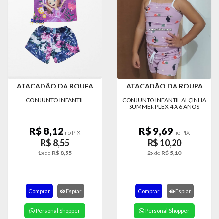
ATACADÃO DA ROUPA
ATACADÃO DA ROUPA
CONJUNTO INFANTIL
CONJUNTO INFANTIL ALÇINHA
SUMMER PLEX 4 A 6 ANOS
R$ 8,12
R$ 9,69
no PIX
no PIX
R$ 8,55
R$ 10,20
1x
de
R$ 8,55
2x
de
R$ 5,10
Comprar
Espiar
Comprar
Espiar
Personal Shopper
Personal Shopper