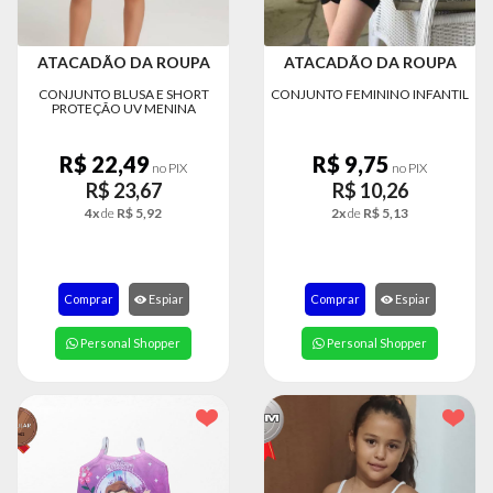
ATACADÃO DA ROUPA
ATACADÃO DA ROUPA
CONJUNTO BLUSA E SHORT
CONJUNTO FEMININO INFANTIL
PROTEÇÃO UV MENINA
R$ 22,49
R$ 9,75
no PIX
no PIX
R$ 23,67
R$ 10,26
4x
de
R$ 5,92
2x
de
R$ 5,13
Comprar
Espiar
Comprar
Espiar
Personal Shopper
Personal Shopper