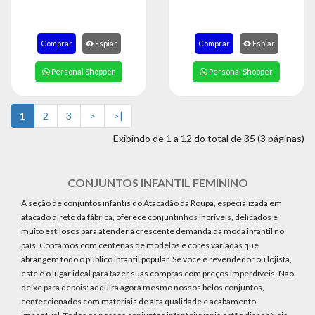
Comprar
Espiar
Comprar
Espiar
Personal Shopper
Personal Shopper
1
2
3
>
>|
Exibindo de 1 a 12 do total de 35 (3 páginas)
CONJUNTOS INFANTIL FEMININO
A seção de conjuntos infantis do Atacadão da Roupa, especializada em
atacado direto da fábrica, oferece conjuntinhos incríveis, delicados e
muito estilosos para atender à crescente demanda da moda infantil no
país. Contamos com centenas de modelos e cores variadas que
abrangem todo o público infantil popular. Se você é revendedor ou lojista,
este é o lugar ideal para fazer suas compras com preços imperdíveis. Não
deixe para depois: adquira agora mesmo nossos belos conjuntos,
confeccionados com materiais de alta qualidade e acabamento