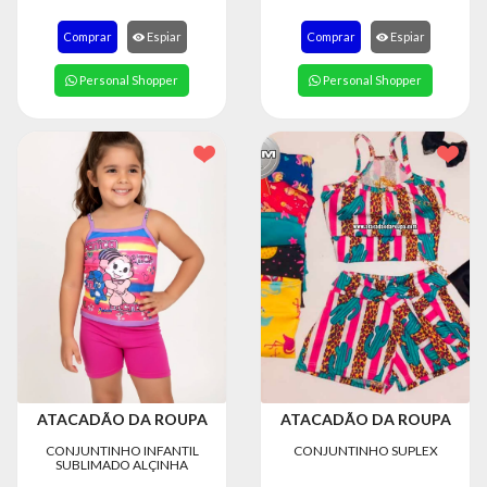
8363
Comprar
Espiar
Comprar
Espiar
Chat
WhatsApp
Personal Shopper
Personal Shopper
Envie-
nos uma
mensagem
ATACADÃO DA ROUPA
ATACADÃO DA ROUPA
CONJUNTINHO INFANTIL
CONJUNTINHO SUPLEX
SUBLIMADO ALÇINHA