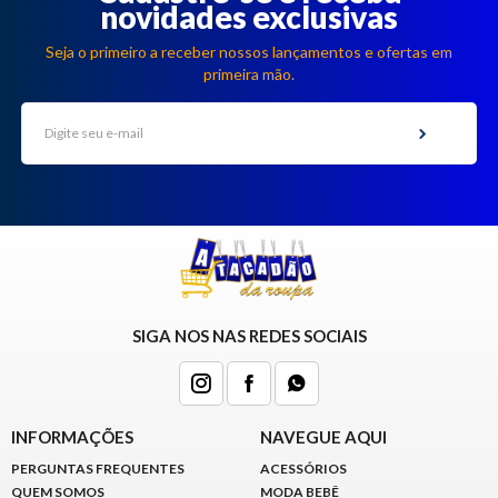
8363
novidades exclusivas
Chat
Seja o primeiro a receber nossos lançamentos e ofertas em
WhatsApp
primeira mão.
Envie-
nos uma
mensagem
SIGA NOS NAS REDES SOCIAIS
INFORMAÇÕES
NAVEGUE AQUI
PERGUNTAS FREQUENTES
ACESSÓRIOS
QUEM SOMOS
MODA BEBÊ