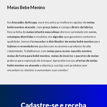
MODA
PRAIA
Meias Bebe Menino
PREÇO
ÚNICO
No
Atacadão da Roupa
, você encontra as melhores opções de
meias
bebê menino atacado
, com
preço baixo
e compra
direto da fábrica
.
BLUSAS
Nossa linha de
meias infantis masculinas
oferece variedade em
cores,
estampas divertidas
e modelos em
algodão
que garantem conforto e
SALDO
qualidade. Somos
fornecedor e distribuidor de meias bebê menino
para
lojistas e revendedores
que buscam economia e produtos de alta
NOSSAS
rotatividade. Trabalhamos com
meias para recém-nascido menino
,
PROMOÇÕES
meias de festa para bebê menino
,
meias de inverno
e
pacotes de meias
práticos para reposição de estoque. Aproveite nossas
ofertas de meias
MARCAS
bebê menino no atacado
e abasteça sua loja com produtos que
encantam os clientes e aumentam suas vendas!
CENTRAL
ATENDIMENTO
(81)9
8188-
Cadastre-se e receba