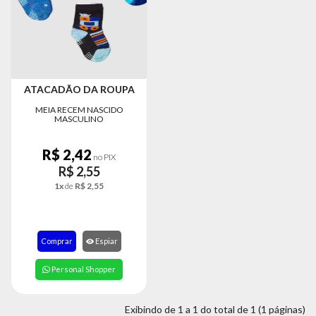
MODA
FITNESS
MODA
GRIFE
ATACADÃO DA ROUPA
MODA
MEIA RECEM NASCIDO
INFANTIL
MASCULINO
MODA
R$ 2,42
INTIMA
no PIX
R$ 2,55
MODA
1x
de
R$ 2,55
INVERNO
MODA
MASCULINA
Comprar
Espiar
MODA
Personal Shopper
PLUS
SIZE
Exibindo de 1 a 1 do total de 1 (1 páginas)