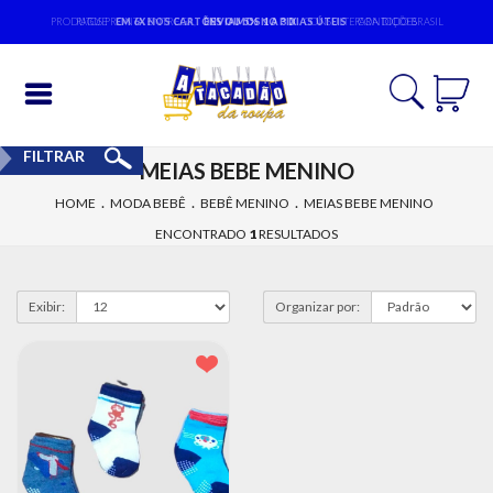
PRODUTOS PRONTA ENTREGA,
PAGUE
EM 6X NOS CARTÕES OU 5% NO PIX
ENVIAMOS 1 A 3 DIAS ÚTEIS
CONSULTE CONDIÇÕES
PARA TODO BRASIL
Entrar
FILTRAR
MEIAS BEBE MENINO
Cadastrar
.
.
.
HOME
MODA BEBÊ
BEBÊ MENINO
MEIAS BEBE MENINO
INÍCIO
ENCONTRADO
1
RESULTADOS
ACESSÓRIOS
Exibir:
Organizar por:
MODA
BEBÊ
MODA
EVANGÉLICA
MODA
FEMININA