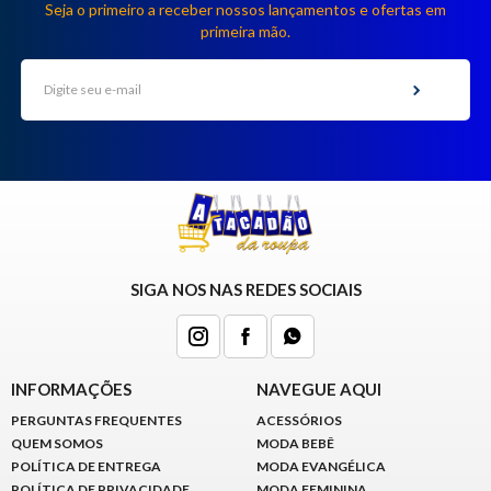
MODA
Seja o primeiro a receber nossos lançamentos e ofertas em
PRAIA
primeira mão.
PREÇO
ÚNICO
BLUSAS
SALDO
NOSSAS
PROMOÇÕES
MARCAS
SIGA NOS NAS REDES SOCIAIS
CENTRAL
INFORMAÇÕES
NAVEGUE AQUI
ATENDIMENTO
PERGUNTAS FREQUENTES
ACESSÓRIOS
QUEM SOMOS
MODA BEBÊ
(81)9
POLÍTICA DE ENTREGA
MODA EVANGÉLICA
8188-
POLÍTICA DE PRIVACIDADE
MODA FEMININA