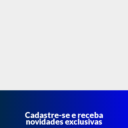
MODA
FITNESS
MODA
GRIFE
MODA
INFANTIL
MODA
INTIMA
MODA
INVERNO
MODA
MASCULINA
MODA
Cadastre-se e receba
PLUS
novidades exclusivas
SIZE