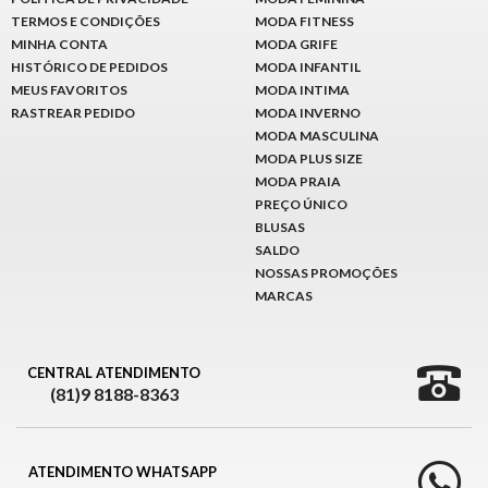
8363
TERMOS E CONDIÇÕES
MODA FITNESS
Chat
MINHA CONTA
MODA GRIFE
WhatsApp
HISTÓRICO DE PEDIDOS
MODA INFANTIL
MEUS FAVORITOS
MODA INTIMA
Envie-
RASTREAR PEDIDO
MODA INVERNO
nos uma
MODA MASCULINA
mensagem
MODA PLUS SIZE
MODA PRAIA
PREÇO ÚNICO
BLUSAS
SALDO
NOSSAS PROMOÇÕES
MARCAS
CENTRAL ATENDIMENTO
(81)9 8188-8363
ATENDIMENTO WHATSAPP