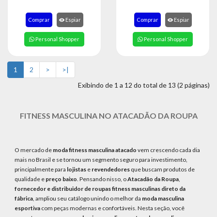
Comprar
Espiar
Comprar
Espiar
Personal Shopper
Personal Shopper
1
2
>
>|
Exibindo de 1 a 12 do total de 13 (2 páginas)
FITNESS MASCULINA NO ATACADÃO DA ROUPA
O mercado de
moda fitness masculina atacado
vem crescendo cada dia
mais no Brasil e se tornou um segmento seguro para investimento,
principalmente para
lojistas
e
revendedores
que buscam produtos de
qualidade e
preço baixo
. Pensando nisso, o
Atacadão da Roupa
,
fornecedor e distribuidor de roupas fitness masculinas direto da
fábrica
, ampliou seu catálogo unindo o melhor da
moda masculina
esportiva
com peças modernas e confortáveis. Nesta seção, você