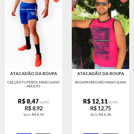
MODA
PRAIA
PREÇO
ÚNICO
BLUSAS
SALDO
NOSSAS
PROMOÇÕES
ATACADÃO DA ROUPA
ATACADÃO DA ROUPA
MARCAS
CALÇÃO FUTEBOL MASCULINO
REGATA MACHÃO MASCULINA
ADULTO
R$ 8,47
R$ 12,11
CENTRAL
no PIX
no PIX
ATENDIMENTO
R$ 8,92
R$ 12,75
1x
de
R$ 8,92
2x
de
R$ 6,38
(81)9
8188-