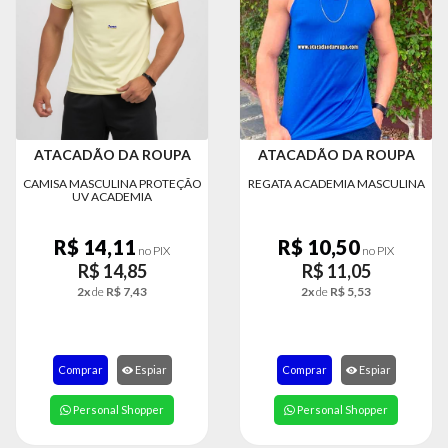
ATACADÃO DA ROUPA
ATACADÃO DA ROUPA
CAMISA MASCULINA PROTEÇÃO
REGATA ACADEMIA MASCULINA
UV ACADEMIA
R$ 14,11
R$ 10,50
no PIX
no PIX
R$ 14,85
R$ 11,05
2x
de
R$ 7,43
2x
de
R$ 5,53
Comprar
Espiar
Comprar
Espiar
Personal Shopper
Personal Shopper