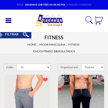
PAGUE
EM 6X NOS CARTÕES OU 5% NO PIX
CONSULTE CONDIÇÕES
Entrar
FILTRAR
FITNESS
Cadastrar
.
.
HOME
MODA MASCULINA
FITNESS
INÍCIO
ENCONTRADO
13
RESULTADOS
ACESSÓRIOS
Exibir:
Organizar por:
MODA
BEBÊ
MODA
EVANGÉLICA
MODA
FEMININA