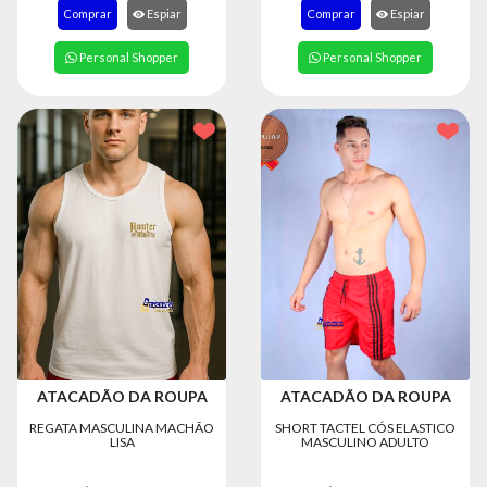
8363
Comprar
Espiar
Comprar
Espiar
Chat
Personal Shopper
Personal Shopper
WhatsApp
Envie-
nos uma
mensagem
ATACADÃO DA ROUPA
ATACADÃO DA ROUPA
REGATA MASCULINA MACHÃO
SHORT TACTEL CÓS ELASTICO
LISA
MASCULINO ADULTO