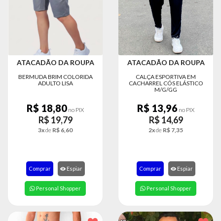
MODA
FITNESS
MODA
GRIFE
ATACADÃO DA ROUPA
ATACADÃO DA ROUPA
MODA
BERMUDA BRIM COLORIDA
CALÇA ESPORTIVA EM
INFANTIL
ADULTO LISA
CACHARREL CÓS ELÁSTICO
M/G/GG
MODA
R$ 18,80
R$ 13,96
INTIMA
no PIX
no PIX
R$ 19,79
R$ 14,69
MODA
3x
de
R$ 6,60
2x
de
R$ 7,35
INVERNO
MODA
MASCULINA
Comprar
Espiar
Comprar
Espiar
MODA
Personal Shopper
Personal Shopper
PLUS
SIZE