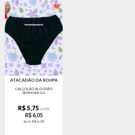
MODA
PRAIA
PREÇO
ÚNICO
BLUSAS
SALDO
NOSSAS
PROMOÇÕES
MARCAS
ATACADÃO DA ROUPA
CALÇOLÃO ALGODÃO
SENHORA GG
CENTRAL
R$ 5,75
ATENDIMENTO
no PIX
R$ 6,05
1x
de
R$ 6,05
(81)9
8188-