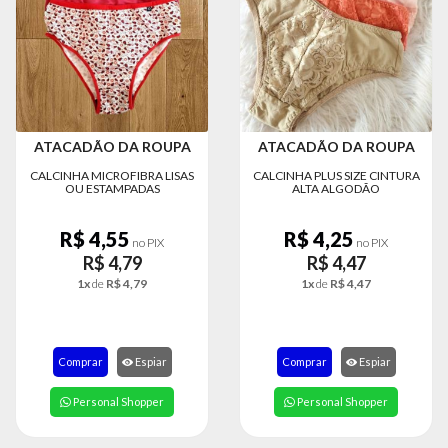
MODA
FITNESS
MODA
GRIFE
MODA
ATACADÃO DA ROUPA
ATACADÃO DA ROUPA
INFANTIL
CALCINHA MICROFIBRA LISAS
CALCINHA PLUS SIZE CINTURA
OU ESTAMPADAS
ALTA ALGODÃO
MODA
INTIMA
R$ 4,55
R$ 4,25
no PIX
no PIX
MODA
R$ 4,79
R$ 4,47
INVERNO
1x
de
R$ 4,79
1x
de
R$ 4,47
MODA
MASCULINA
Comprar
Espiar
Comprar
Espiar
MODA
PLUS
Personal Shopper
Personal Shopper
SIZE