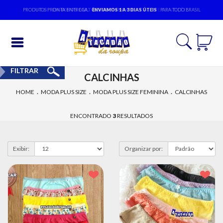
PRODUTOS PRONTA ENTREGA,
ENVIAMOS 1 A 3 DIAS ÚTEIS
PARA TODO BRASIL
Entrar
FILTRAR
CALCINHAS
Cadastrar
.
.
.
HOME
MODA PLUS SIZE
MODA PLUS SIZE FEMININA
CALCINHAS
INÍCIO
ENCONTRADO
3
RESULTADOS
ACESSÓRIOS
MODA
Exibir:
Organizar por:
BEBÊ
MODA
EVANGÉLICA
MODA
FEMININA