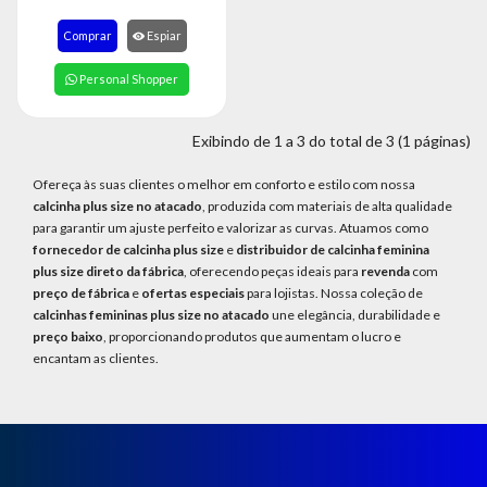
8363
Comprar
Espiar
Chat
WhatsApp
Personal Shopper
Envie-
nos uma
Exibindo de 1 a 3 do total de 3 (1 páginas)
mensagem
Ofereça às suas clientes o melhor em conforto e estilo com nossa
calcinha plus size no atacado
, produzida com materiais de alta qualidade
para garantir um ajuste perfeito e valorizar as curvas. Atuamos como
fornecedor de calcinha plus size
e
distribuidor de calcinha feminina
plus size direto da fábrica
, oferecendo peças ideais para
revenda
com
preço de fábrica
e
ofertas especiais
para lojistas. Nossa coleção de
calcinhas femininas plus size no atacado
une elegância, durabilidade e
preço baixo
, proporcionando produtos que aumentam o lucro e
encantam as clientes.