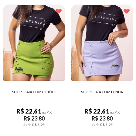
ES
SHORT SAIA COM FENDA
SHORT BRIM FEMININO CI
ALTA
R$ 22,61
R$ 21,12
no PIX
no PIX
R$ 23,80
R$ 22,23
4x
de
R$ 5,95
4x
de
R$ 5,56