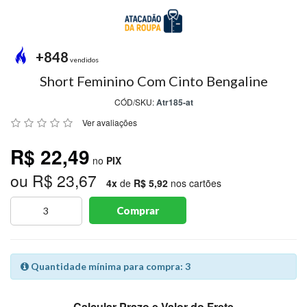
MODA
PRAIA
PREÇO
+848
ÚNICO
vendidos
Short Feminino Com Cinto Bengaline
BLUSAS
CÓD/SKU:
Atr185-at
SALDO
Ver avaliações
NOSSAS
R$ 22,49
PROMOÇÕES
no
PIX
ou R$ 23,67
MARCAS
4x
de
R$ 5,92
nos cartões
Comprar
CENTRAL
ATENDIMENTO
Quantidade mínima para compra: 3
(81)9
8188-
Calcular Prazo e Valor do Frete