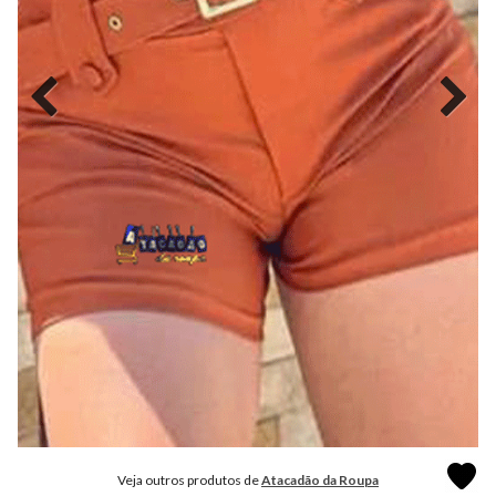
MODA
FITNESS
MODA
GRIFE
MODA
INFANTIL
MODA
INTIMA
MODA
INVERNO
MODA
MASCULINA
MODA
PLUS
SIZE
Veja outros produtos de
Atacadão da Roupa