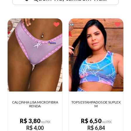
ICROFIBRA
TOPS ESTAMPADOS DE SUPLEX
CONJUNTO PARA ACAD
M
FEMININO DETALH
R$ 6,50
R$ 21,83
no PIX
no PIX
no P
0
R$ 6,84
R$ 22,98