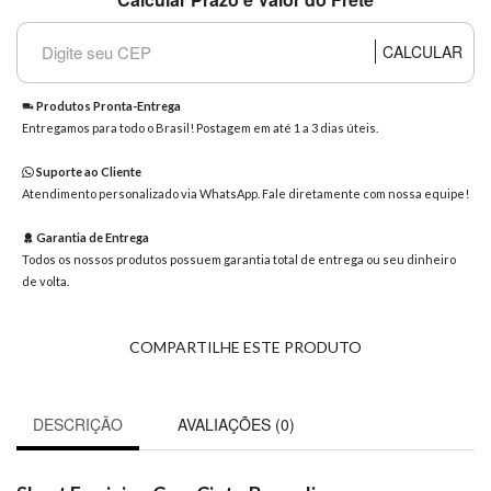
8363
Chat
CALCULAR
WhatsApp
Envie-
Produtos Pronta-Entrega
nos uma
Entregamos para todo o Brasil! Postagem em até 1 a 3 dias úteis.
mensagem
Suporte ao Cliente
Atendimento personalizado via WhatsApp. Fale diretamente com nossa equipe!
Garantia de Entrega
Todos os nossos produtos possuem garantia total de entrega ou seu dinheiro
de volta.
COMPARTILHE ESTE PRODUTO
DESCRIÇÃO
AVALIAÇÕES (0)