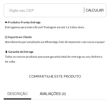
8363
Chat
CALCULAR
WhatsApp
Envie-
Produtos Pronta-Entrega
nos uma
Entregamos para todo o Brasil! Postagem em até 1 a 3 dias úteis.
mensagem
Suporte ao Cliente
Atendimento personalizado via WhatsApp. Fale diretamente com nossa equipe!
Garantia de Entrega
Todos os nossos produtos possuem garantia total de entrega ou seu dinheiro
de volta.
COMPARTILHE ESTE PRODUTO
DESCRIÇÃO
AVALIAÇÕES (0)