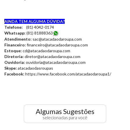
AINDA TEM ALGUMA DÚVIDA?
Telefone:
(81) 4042-0174
Whatsapp:
(81) 8188836
3
Atendimento:
sac@atacadaodaroupa.com
Financeiro:
financeiro@atacadaodaroupa.com
Estoque:
cd@atacadaodaroupa.com
Diretoria:
diretor@atacadaodaroupa.com
Ouvidoria:
ouvidoria@atacadaodaroupa.com
Skype:
atacadaodasroupas
Facebook:
https://www.facebook.com/atacadaodaroupa1/
Algumas Sugestões
selecionadas para você