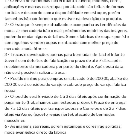
1 - O envio de BermudasTactel Infanto Juvenil, modelos, cores,
aplicações e marcas das roupas por atacado são feitas de formas
sortidas e de acordo com a disponibilidade em estoque, porém
tamanhos irão conforme o que estiver na descrição do produto.
2 - O Estoque é sempre atualizado e acompanha as tendências da
moda, as mercadoria irão o mais próximo dos modelos das imagens,
podendo mudar alguns detalhes. Somos fabricas de roupas por isto
conseguimos vender roupas no atacado com melhor preço do
mercado. moda fitness
3 - Trocas e devoluções apenas para bermudas de Tactel Infanto
Juvenil com defeitos de fabricação no prazo de até 7 dias. após
recebimento da mercadoria por parte do cliente. Após esta data
não será possível realizar a troca.
4 - Pedido mínimo para compras em atacado é de 200,00, abaixo de
200,00 será considerado varejo e cobrado preço de varejo. fabrica
roupa
5 - O pedido será Enviado de 1 à 3 dias úteis após confirmação do
pagamento (trabalhamos com estoque próprio). Prazo de entrega
de 7 a 12 dias úteis por transportadoras e Correios e de 2 à 7 dias
úteis via Aéreo (exceto região norte). atacado de bermudas
masculinas
6 - As imagens são reais, porém estampas e cores irão sortidas.
moda evangélica direto da fábrica