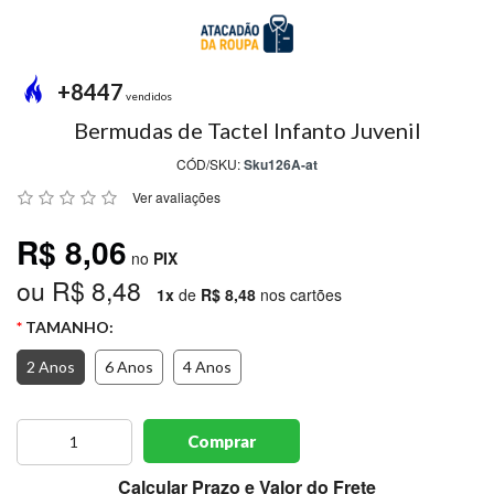
MODA
PRAIA
PREÇO
+8447
ÚNICO
vendidos
Bermudas de Tactel Infanto Juvenil
BLUSAS
CÓD/SKU:
Sku126A-at
SALDO
Ver avaliações
NOSSAS
R$ 8,06
PROMOÇÕES
no
PIX
ou R$ 8,48
MARCAS
1x
de
R$ 8,48
nos cartões
TAMANHO:
2 Anos
6 Anos
4 Anos
CENTRAL
ATENDIMENTO
Comprar
(81)9
8188-
Calcular Prazo e Valor do Frete