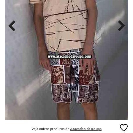
MODA
FITNESS
MODA
GRIFE
MODA
INFANTIL
MODA
INTIMA
MODA
INVERNO
MODA
MASCULINA
MODA
PLUS
SIZE
Veja outros produtos de
Atacadão da Roupa