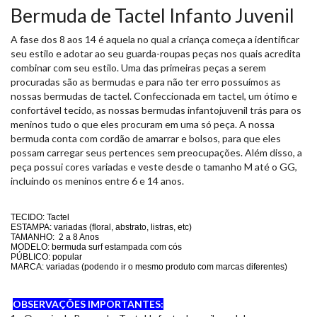
Bermuda de Tactel Infanto Juvenil
A fase dos 8 aos 14 é aquela no qual a criança começa a identificar
seu estilo e adotar ao seu guarda-roupas peças nos quais acredita
combinar com seu estilo. Uma das primeiras peças a serem
procuradas são as bermudas e para não ter erro possuímos as
nossas bermudas de tactel. Confeccionada em tactel, um ótimo e
confortável tecido, as nossas bermudas infantojuvenil trás para os
meninos tudo o que eles procuram em uma só peça. A nossa
bermuda conta com cordão de amarrar e bolsos, para que eles
possam carregar seus pertences sem preocupações. Além disso, a
peça possui cores variadas e veste desde o tamanho M até o GG,
incluindo os meninos entre 6 e 14 anos.
TECIDO: Tactel
ESTAMPA: variadas (floral, abstrato, listras, etc)
TAMANHO: 2 a 8 Anos
MODELO: bermuda surf estampada com cós
PÚBLICO: popular
MARCA: variadas (podendo ir o mesmo produto com marcas diferentes)
OBSERVAÇÕES IMPORTANTES: