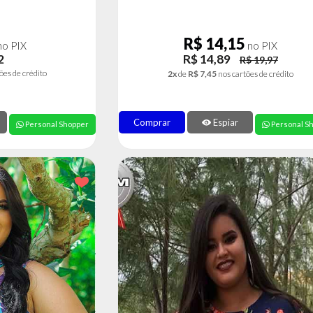
R$ 14,15
o PIX
no PIX
2
R$ 14,89
R$ 19,97
ões de crédito
2x
de
R$ 7,45
nos cartões de crédito
Comprar
Espiar
Personal Shopper
Personal S