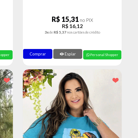
R$ 15,31
no PIX
R$ 16,12
3x
de
R$ 5,37
nos cartões de crédito
Comprar
Espiar
hopper
Personal Shopper