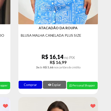
ATACADÃO DA ROUPA
ADO
BLUSA MALHA CANELADA PLUS SIZE
R$ 16,14
no PIX
R$ 16,99
3x
de
R$ 5,66
nos cartões de crédito
Comprar
Espiar
hopper
Personal Shopper