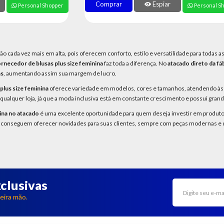
Comprar
Espiar
Personal Shopper
Personal S
ão cada vez mais em alta, pois oferecem conforto, estilo e versatilidade para todas
rnecedor de blusas plus size feminina
faz toda a diferença. No
atacado direto da fá
as
, aumentando assim sua margem de lucro.
 plus size feminina
oferece variedade em modelos, cores e tamanhos, atendendo às 
qualquer loja, já que a moda inclusiva está em constante crescimento e possui gran
nina no atacado
é uma excelente oportunidade para quem deseja investir em produto
conseguem oferecer novidades para suas clientes, sempre com peças modernas e de
clusivas
eira mão.