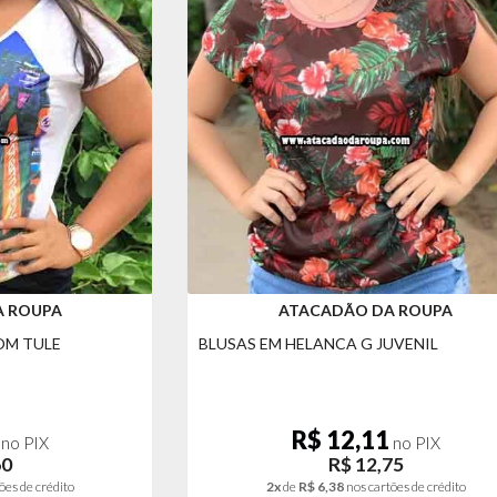
A ROUPA
ATACADÃO DA ROUPA
OM TULE
BLUSAS EM HELANCA G JUVENIL
R$ 12,11
no PIX
no PIX
60
R$ 12,75
ões de crédito
2x
de
R$ 6,38
nos cartões de crédito