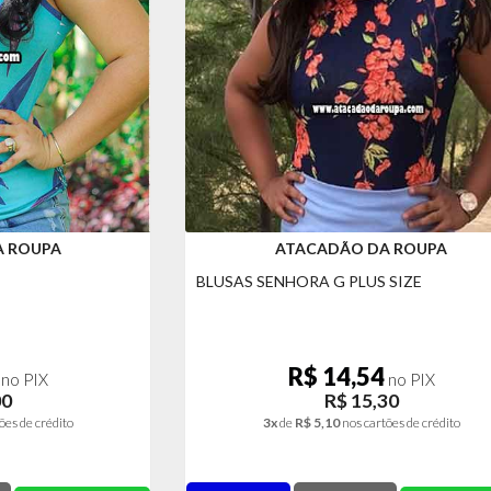
A ROUPA
ATACADÃO DA ROUPA
BLUSAS SENHORA G PLUS SIZE
R$ 14,54
no PIX
no PIX
00
R$ 15,30
ões de crédito
3x
de
R$ 5,10
nos cartões de crédito