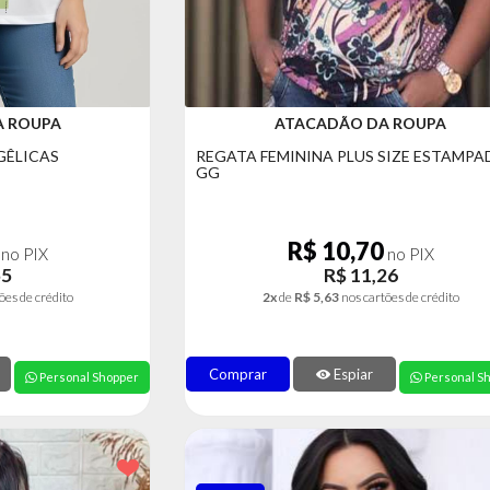
A ROUPA
ATACADÃO DA ROUPA
GÊLICAS
REGATA FEMININA PLUS SIZE ESTAMP
GG
R$ 10,70
no PIX
no PIX
55
R$ 11,26
ões de crédito
2x
de
R$ 5,63
nos cartões de crédito
Comprar
Espiar
Personal Shopper
Personal S