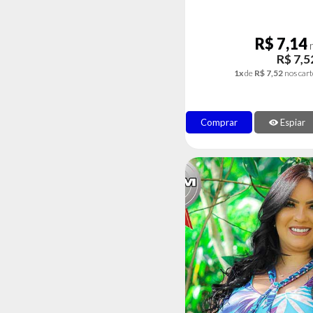
R$ 7,14
n
R$ 7,5
1x
de
R$ 7,52
nos cart
Comprar
Espiar