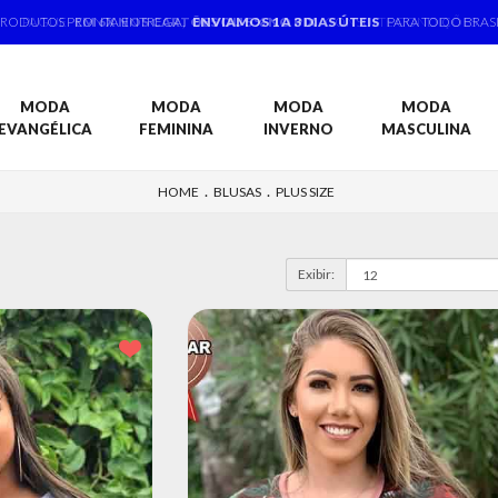
PRODUTOS PRONTA ENTREGA,
ENVIAMOS 1 A 3 DIAS ÚTEIS
PARA TODO BRAS
MODA
MODA
MODA
MODA
EVANGÉLICA
FEMININA
INVERNO
MASCULINA
.
.
HOME
BLUSAS
PLUS SIZE
Exibir: