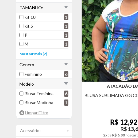
TAMANHO:
kit 10
1
kit 5
1
P
1
M
1
G
1
Mostrar mais (2)
GG
3
Genero
Feminino
6
Modelo
ATACADÃO D
Blusa-Feminina
6
BLUSA SUBLIMADA GG C
Blusa-Modinha
1
R$ 12,92
R$ 13,
Acessórios
+
2x
de
R$ 6,80
nos cart