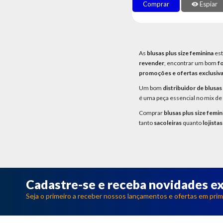
Comprar
Espiar
As
blusas plus size feminina
est
revender
, encontrar um bom
fo
promoções e ofertas exclusiv
Um bom
distribuidor de blusas
é uma peça essencial no mix de 
Comprar
blusas plus size femi
tanto
sacoleiras
quanto
lojistas
Cadastre-se e receba novidades ex
Seja o primeiro a receber nossos lançamentos e ofertas em prim