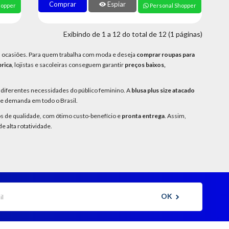
Comprar
Espiar
hopper
Personal Shopper
Exibindo de 1 a 12 do total de 12 (1 páginas)
 as ocasiões. Para quem trabalha com moda e deseja
comprar roupas para
brica
, lojistas e sacoleiras conseguem garantir
preços baixos,
diferentes necessidades do público feminino. A
blusa plus size atacado
de demanda em todo o Brasil.
s de qualidade, com ótimo custo-benefício e
pronta entrega
. Assim,
 alta rotatividade.
OK