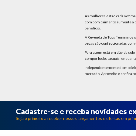
As mulheres estão cada vez mai
com bom caimento aumente a ca
benefício.
A Revenda de Tops Femininos of
peças são confeccionadas com t
Para quem está em dúvida sobre
compor looks casuais, enquanto
Independentemente do modelo de
mercado. Aproveite e confira t
Cadastre-se e receba novidades ex
Seja o primeiro a receber nossos lançamentos e ofertas em prim