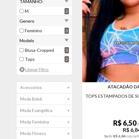
TAMANHO:
M
2
Genero
Feminino
3
Modelo
Blusa-Cropped
3
Tops
2
ATACADÃO D
Acessórios
+
TOPS ESTAMPADOS DE S
Moda Bebê
+
Moda Evangélica
+
R$ 6,50
Moda Feminina
+
n
R$ 6,8
Moda Fitness
+
1x
de
R$ 6,84
nos cart