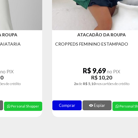
A ROUPA
ATACADÃO DA ROUPA
FAIATARIA
CROPPEDS FEMININO ESTAMPADO
R$ 9,69
no PIX
no PIX
20
R$ 10,20
ões de crédito
2x
de
R$ 5,10
nos cartões de crédito
Comprar
Espiar
Personal Shopper
Personal S