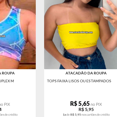
A ROUPA
ATACADÃO DA ROUPA
UPLEX M
TOPS FAIXA LISOS OU ESTAMPADOS
R$ 5,65
o PIX
no PIX
4
R$ 5,95
ões de crédito
1x
de
R$ 5,95
nos cartões de crédito