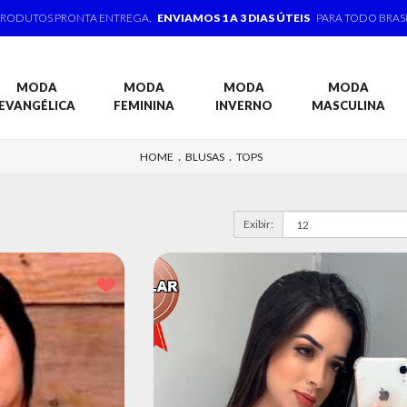
PRODUTOS PRONTA ENTREGA,
ENVIAMOS 1 A 3 DIAS ÚTEIS
PARA TODO BRAS
MODA
MODA
MODA
MODA
EVANGÉLICA
FEMININA
INVERNO
MASCULINA
.
.
HOME
BLUSAS
TOPS
Exibir: