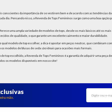
s conscientes da importância de se vestirem bem e de acordo com as tendências da 
da dia. Pensando nisso, a Revenda de Tops Femininos surge como uma boa opção pa
erece uma ampla variedade de modelos de tops, desde os mais básicos até os mais ou
ecidos de qualidade, o que garante um excelente caimento e maior durabilidade.
 qual modelo de top escolher, a dica é apostar em peças neutras, que combinam com
 os modelos de blusas de seda são ideais para ocasiões mais formais.
 top escolhido, a Revenda de Tops Femininos é a garantia de adquirir uma peça de
odos os modelos disponíveis em nosso site!
clusivas
eira mão.