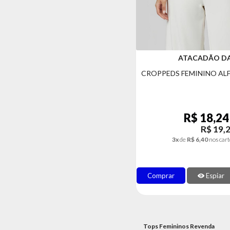
ATACADÃO D
CROPPEDS FEMININO AL
R$ 18,24
R$ 19,
3x
de
R$ 6,40
nos cart
Comprar
Espiar
Tops Femininos Revenda