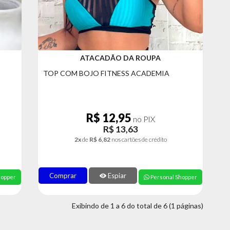
ATACADÃO DA ROUPA
TOP COM BOJO FITNESS ACADEMIA
R$ 12,95
no PIX
R$ 13,63
2x
de
R$ 6,82
nos cartões de crédito
Comprar
Espiar
hopper
Personal Shopper
Exibindo de 1 a 6 do total de 6 (1 páginas)