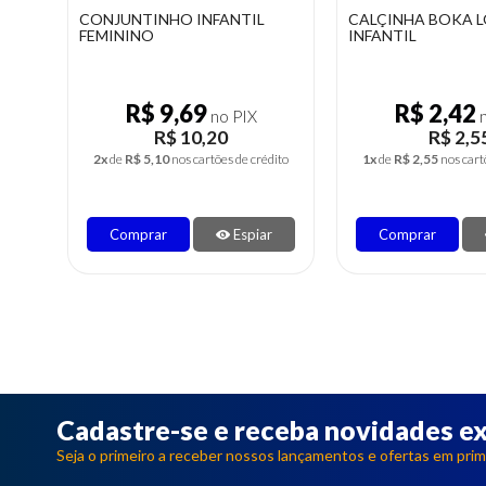
CALÇINHA BOKA LOCA
TOALHA DE BANHO
INFANTIL
0,70 CM X 1,40 CM
R$ 2,42
R$ 15,90
no PIX
R$ 2,55
R$ 16,
dito
1x
de
R$ 2,55
nos cartões de crédito
3x
de
R$ 5,58
nos cart
r
Comprar
Espiar
Comprar
Cadastre-se e receba novidades ex
Seja o primeiro a receber nossos lançamentos e ofertas em prim