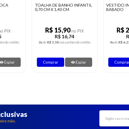
 INFANTIL
VESTIDO INFANTIL ALGODÃO
BIQUÍNI IN
BABADO
ESTAMPAS
R$ 23,66
R$ 
no PIX
no PIX
74
R$ 24,90
R
ões de crédito
4x
de
R$ 6,23
nos cartões de crédito
2x
de
R$ 5,9
Espiar
Comprar
Espiar
Compra
clusivas
eira mão.