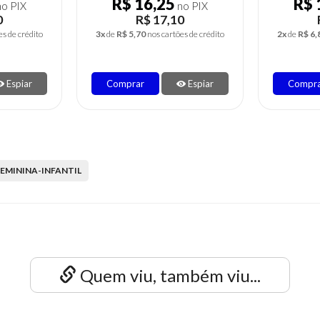
R$ 16,25
R$ 
o PIX
no PIX
0
R$ 17,10
es de crédito
3x
de
R$ 5,70
nos cartões de crédito
2x
de
R$ 6,
Espiar
Comprar
Espiar
Compr
EMININA-INFANTIL
Quem viu, também viu...