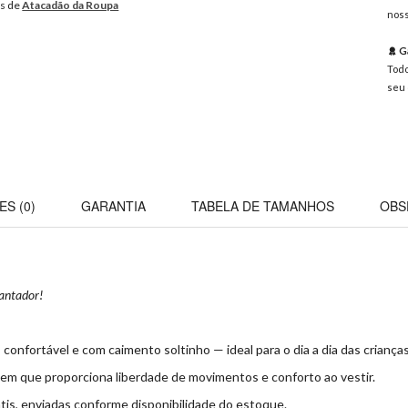
os de
Atacadão da Roupa
noss
Ga
Todo
seu 
ES (0)
GARANTIA
TABELA DE TAMANHOS
OBS
cantador!
, confortável e com caimento soltinho — ideal para o dia a dia das crianças
em que proporciona liberdade de movimentos e conforto ao vestir.
tis, enviadas conforme disponibilidade do estoque.