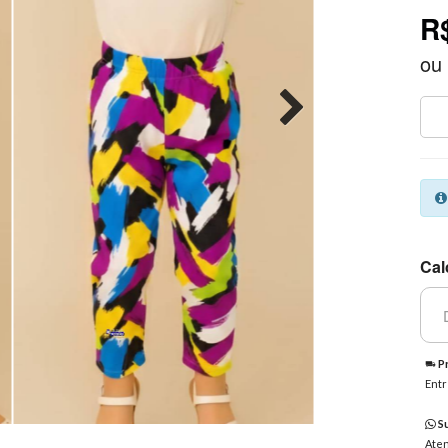
R
ou
Cal
Pr
Entr
Su
Aten