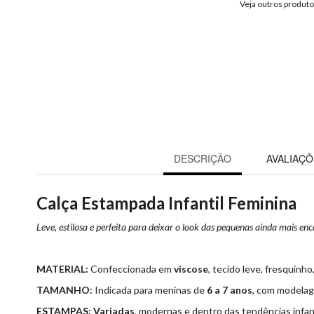
Veja outros produt
DESCRIÇÃO
AVALIAÇÕ
Calça Estampada Infantil Feminina
Leve, estilosa e perfeita para deixar o look das pequenas ainda mais en
MATERIAL:
Confeccionada em
viscose
, tecido leve, fresquinho
TAMANHO:
Indicada para meninas de
6 a 7 anos
, com modelag
ESTAMPAS:
Variadas
, modernas e dentro das tendências infan