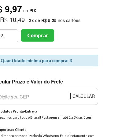
$ 9,97
no
PIX
 R$ 10,49
2x
de
R$ 5,25
nos cartões
Comprar
Quantidade mínima para compra: 3
cular Prazo e Valor do Frete
CALCULAR
odutos Pronta-Entrega
egamos para todo o Brasil! Postagem em até 1 a 3 dias úteis.
porte ao Cliente
dimento personalizado via WhatsApp. Fale diretamente com