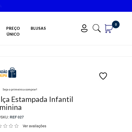
0
PREÇO
BLUSAS
ÚNICO
Seja o primeiro a comprar!
lça Estampada Infantil
minina
/SKU:
REF 027
Ver avaliações