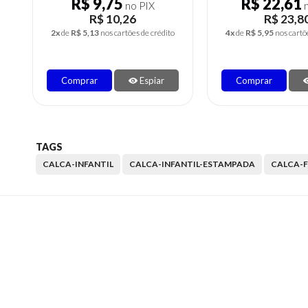
R$ 9,75
R$ 22,61
no PIX
n
R$ 10,26
R$ 23,8
2x
de
R$ 5,13
nos cartões de crédito
4x
de
R$ 5,95
nos cartõ
Comprar
Espiar
Comprar
TAGS
CALCA-INFANTIL
CALCA-INFANTIL-ESTAMPADA
CALCA-F