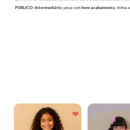
PÚBLICO:
Intermediário
, peça com
bom acabamento
, ótima 