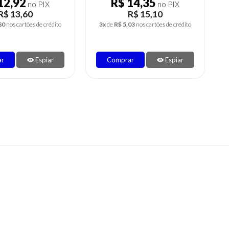
12,92
R$ 14,35
no PIX
no PIX
R$ 13,60
R$ 15,10
80
nos cartões de crédito
3x
de
R$ 5,03
nos cartões de crédito
ar
Espiar
Comprar
Espiar