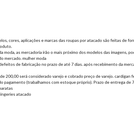
odelos, cores, aplicações e marcas das roupas por atacado são feitas de f
roduto.
da moda, as mercadoria irão o mais próximo dos modelos das imagens, po
 do mercado. mulher moda
defeitos de fabricação no prazo de até 7 dias. após recebimento da merca
de 200,00 será considerado varejo e cobrado preço de varejo. cardigan 
do pagamento (trabalhamos com estoque próprio). Prazo de entrega de 7 a
baratas
lingeries atacado