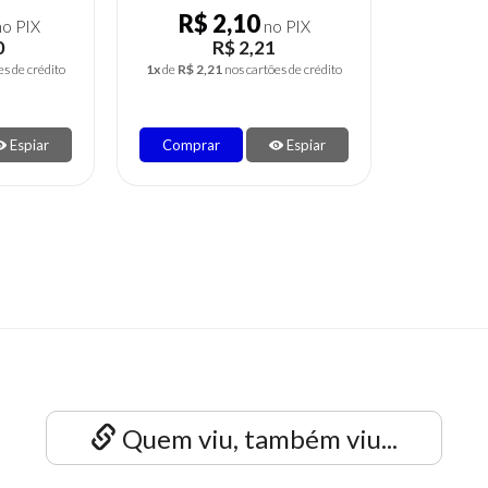
R$ 2,10
o PIX
no PIX
0
R$ 2,21
es de crédito
1x
de
R$ 2,21
nos cartões de crédito
Espiar
Comprar
Espiar
Quem viu, também viu...