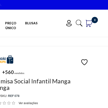
0
PREÇO
BLUSAS
ÚNICO
+560
vendidos
misa Social Infantil Manga
nga
/SKU:
REF 078
Ver avaliações