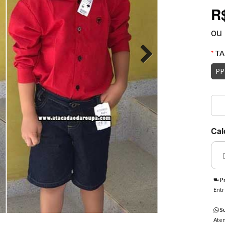
R
ou
TA
PP
Cal
Pr
Entr
Su
Aten