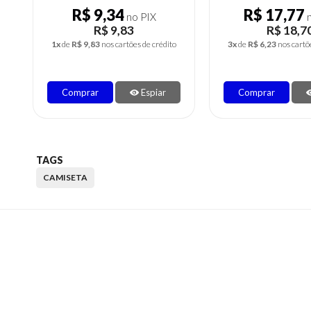
R$ 9,34
R$ 17,77
no PIX
n
R$ 9,83
R$ 18,7
1x
de
R$ 9,83
nos cartões de crédito
3x
de
R$ 6,23
nos cartõ
Comprar
Espiar
Comprar
TAGS
CAMISETA