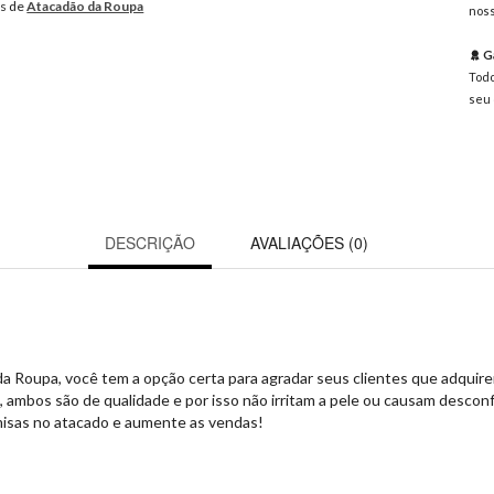
os de
Atacadão da Roupa
noss
Ga
Todo
seu 
DESCRIÇÃO
AVALIAÇÕES (0)
da Roupa, você tem a opção certa para agradar seus clientes que adquire
 ambos são de qualidade e por isso não irritam a pele ou causam desconfo
amisas no atacado e aumente as vendas!