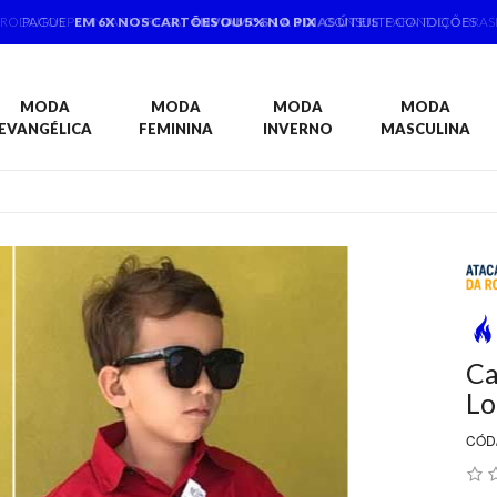
PAGUE
EM 6X NOS CARTÕES OU 5% NO PIX
CONSULTE CONDIÇÕES
MODA
MODA
MODA
MODA
EVANGÉLICA
FEMININA
INVERNO
MASCULINA
Ca
Lo
CÓD