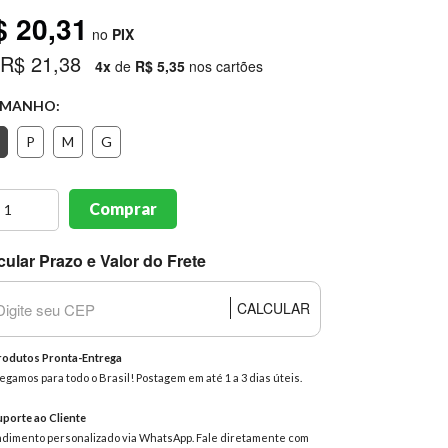
$ 20,31
no
PIX
 R$ 21,38
4x
de
R$ 5,35
nos cartões
MANHO:
P
M
G
Comprar
cular Prazo e Valor do Frete
CALCULAR
odutos Pronta-Entrega
egamos para todo o Brasil! Postagem em até 1 a 3 dias úteis.
porte ao Cliente
dimento personalizado via WhatsApp. Fale diretamente com