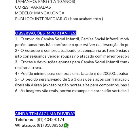
TAMANHO: PMG ( 1 A 10 ANOS)
CORES: VARIADAS
MODELO: MANGA LONGA
PÚBLICO: INTERMEDIÁRIO ( bom acabamento )
OBSERVAÇÕES IMPORTANTES:
1 - O envio de Camisa Social Infantil, Camisa Social Infantil, m
porém tamanhos irão conforme o que estiver na descrição do p
2 - O Estoque é sempre atualizado e acompanha as tendências 
isto conseguimos vender roupas no atacado com melhor preço
3 - Trocas e devoluções apenas para Camisa Social Infantil com 
realizar a troca.
4 - Pedido mínimo para compras em atacado é de 200,00, abaixo 
5 - O pedido será Enviado de 1 à 3 dias úteis após confirmação 
úteis via Aéreo (exceto região norte). site para comprar roupas 
6 - As imagens são reais, porém estampas e cores irão sortidas. 
AINDA TEM ALGUMA DÚVIDA?
Telefone:
(81) 4042-0174
Whatsapp:
(81) 8188836
3