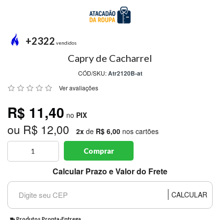
MODA
PRAIA
PREÇO
+2322
ÚNICO
vendidos
Capry de Cacharrel
BLUSAS
CÓD/SKU:
Atr2120B-at
SALDO
Ver avaliações
NOSSAS
R$ 11,40
PROMOÇÕES
no
PIX
ou R$ 12,00
MARCAS
2x
de
R$ 6,00
nos cartões
Comprar
CENTRAL
Calcular Prazo e Valor do Frete
ATENDIMENTO
CALCULAR
(81)9
8188-
Produtos Pronta-Entrega