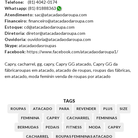
Telefone:
(81) 4042-0174
Whatsapp:
(81) 8188836
3
Atendimento:
sac@atacadaodaroupa.com
Financeiro:
financeiro@atacadaodaroupa.com
Estoque:
cd@atacadaodaroupa.com
Diretoria:
diretor@atacadaodaroupa.com
Ouvidoria:
ouvidoria@atacadaodaroupa.com
Skype:
atacadaodasroupas
Facebook:
https://www.facebook.com/atacadaodaroupa1/
Capry, cacharrel, gg, capry, Capry GG atacado, Capry GG da
fábricaroupas em atacado, atacado de roupas, roupas das fábricas,
em atacado, moda feminin venda de roupas por atacado
TAGS
ROUPAS
ATACADO
PARA
REVENDER
PLUS
SIZE
FEMININA
CAPRY
CACHARREL
FEMININAS
BERMUDAS
PEDAIS
FITNESS
MODA
CAPRY
CACHARREL
ROUPAS FEMININAS ATACADO