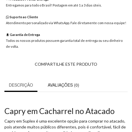
8363
Entregamos para todo o Brasil! Postagem em até 1 a 3 dias úteis.
Chat
WhatsApp
Suporte ao Cliente
Atendimento personalizado via WhatsApp. Fale diretamente com nossa equipe!
Envie-
nos uma
Garantia de Entrega
mensagem
Todos os nossos produtos possuem garantia total de entrega ou seu dinheiro
de volta.
COMPARTILHE ESTE PRODUTO
DESCRIÇÃO
AVALIAÇÕES (0)
Capry em Cacharrel no Atacado
Capry em Suplex é uma excelente opção para comprar no atacado,
pois atende muitos públicos diferentes, pois é confortável, fácil de