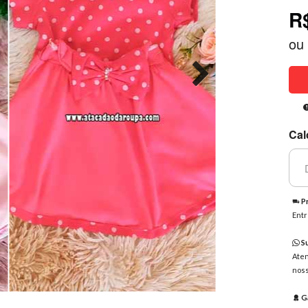
R
ou
Cal
Pr
Entr
Su
Aten
noss
Ga