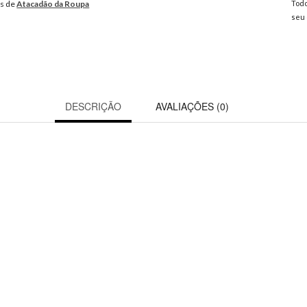
os de
Atacadão da Roupa
Todo
seu 
DESCRIÇÃO
AVALIAÇÕES (0)