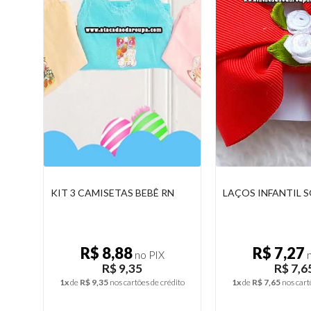
N
LAÇOS INFANTIL SORTIDOS
BODY BEBÊ SAFAR
NASCIDO
R$ 7,27
R$ 8,12
no PIX
n
R$ 7,65
R$ 8,5
dito
1x
de
R$ 7,65
nos cartões de crédito
1x
de
R$ 8,55
nos cart