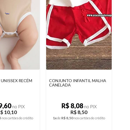
INFANTIL MALHA
PRESILHA COM LAÇOS
MAC
CHIQUES TODAS AS IDADES
BEL
8,08
R$ 11,37
no PIX
no PIX
R$ 8,50
R$ 11,97
0
nos cartões de crédito
2x
de
R$ 5,99
nos cartões de crédito
2x