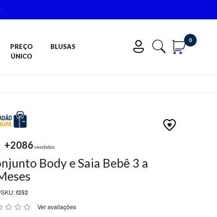
0
PREÇO
BLUSAS
ÚNICO
+2086
vendidos
njunto Body e Saia Bebê 3 a
Meses
/SKU:
f252
Ver avaliações