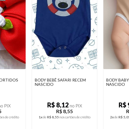
I RECEM
BODY BABY UNISSEX RECÉM
CONJUNTO 
NASCIDO
CANELADA
R$ 9,60
R$ 
o PIX
no PIX
5
R$ 10,10
ões de crédito
2x
de
R$ 5,05
nos cartões de crédito
1x
de
R$ 8,5