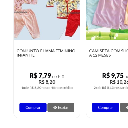
CONJUNTO PIJAMA FEMININO
CAMISETA COM SH
INFANTIL
A 12 MESES
R$ 7,79
R$ 9,75
no PIX
no
R$ 8,20
R$ 10,2
1x
de
R$ 8,20
nos cartões de crédito
2x
de
R$ 5,13
nos cartõ
Comprar
Espiar
Comprar