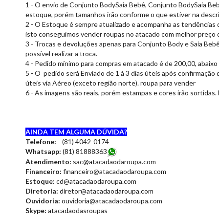
1 - O envio de Conjunto BodySaia Bebê, Conjunto BodySaia Bebê,
estoque, porém tamanhos irão conforme o que estiver na descr
2 - O Estoque é sempre atualizado e acompanha as tendências 
isto conseguimos vender roupas no atacado com melhor preço 
3 - Trocas e devoluções apenas para Conjunto Body e Saia Bebê 
possível realizar a troca.
4 - Pedido mínimo para compras em atacado é de 200,00, abaixo 
5 - O pedido será Enviado de 1 à 3 dias úteis após confirmação 
úteis via Aéreo (exceto região norte). roupa para vender
6 - As imagens são reais, porém estampas e cores irão sortidas. lo
AINDA TEM ALGUMA DÚVIDA?
Telefone:
(81) 4042-0174
Whatsapp:
(81) 8188836
3
Atendimento:
sac@atacadaodaroupa.com
Financeiro:
financeiro@atacadaodaroupa.com
Estoque:
cd@atacadaodaroupa.com
Diretoria:
diretor@atacadaodaroupa.com
Ouvidoria:
ouvidoria@atacadaodaroupa.com
Skype:
atacadaodasroupas