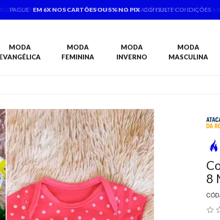
PAGUE
EM 6X NOS CARTÕES OU 5% NO PIX
CONSULTE CONDIÇÕES
MODA
MODA
MODA
MODA
EVANGÉLICA
FEMININA
INVERNO
MASCULINA
Co
8 
CÓD