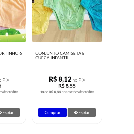
ORTINHO 6
CONJUNTO CAMISETA E
CUECA INFANTIL
R$ 8,12
 PIX
no PIX
6
R$ 8,55
es de crédito
1x
de
R$ 8,55
nos cartões de crédito
Espiar
Comprar
Espiar