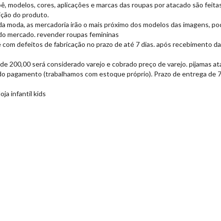
 modelos, cores, aplicações e marcas das roupas por atacado são feitas
ição do produto.
da moda, as mercadoria irão o mais próximo dos modelos das imagens, po
do mercado. revender roupas femininas
com defeitos de fabricação no prazo de até 7 dias. após recebimento da 
de 200,00 será considerado varejo e cobrado preço de varejo. pijamas a
do pagamento (trabalhamos com estoque próprio). Prazo de entrega de 7 a
ja infantil kids