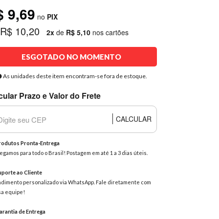
$ 9,69
no
PIX
 R$ 10,20
2x
de
R$ 5,10
nos cartões
ESGOTADO NO MOMENTO
As unidades deste item encontram-se fora de estoque.
cular Prazo e Valor do Frete
CALCULAR
odutos Pronta-Entrega
egamos para todo o Brasil! Postagem em até 1 a 3 dias úteis.
porte ao Cliente
dimento personalizado via WhatsApp. Fale diretamente com
a equipe!
rantia de Entrega