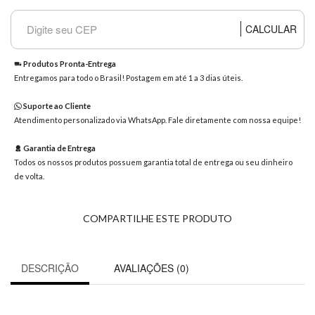
8363
Chat
CALCULAR
WhatsApp
Envie-
Produtos Pronta-Entrega
nos uma
Entregamos para todo o Brasil! Postagem em até 1 a 3 dias úteis.
mensagem
Suporte ao Cliente
Atendimento personalizado via WhatsApp. Fale diretamente com nossa equipe!
Garantia de Entrega
Todos os nossos produtos possuem garantia total de entrega ou seu dinheiro
de volta.
COMPARTILHE ESTE PRODUTO
DESCRIÇÃO
AVALIAÇÕES (0)