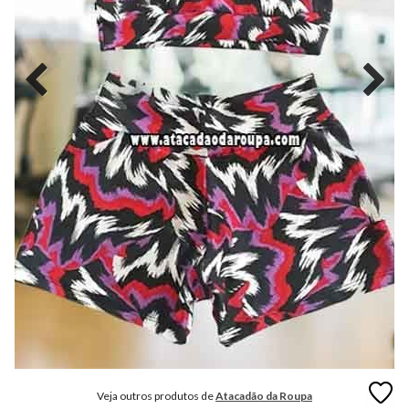
MODA
FITNESS
MODA
GRIFE
MODA
INFANTIL
MODA
INTIMA
MODA
INVERNO
MODA
MASCULINA
MODA
PLUS
SIZE
Veja outros produtos de
Atacadão da Roupa