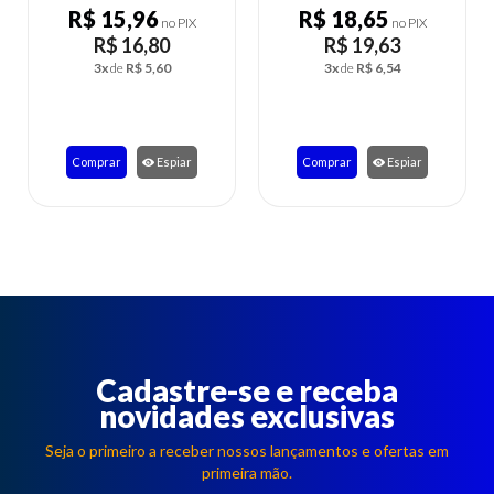
R$ 18,65
R$ 15,68
no PIX
no PIX
R$ 19,63
R$ 16,50
3x
de
R$ 6,54
3x
de
R$ 5,50
Comprar
Espiar
Comprar
Espiar
Cadastre-se e receba
novidades exclusivas
Seja o primeiro a receber nossos lançamentos e ofertas em
primeira mão.