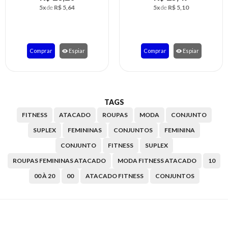
5x
de
R$ 5,10
5x
de
R$ 5,10
Comprar
Espiar
Comprar
Espiar
TAGS
FITNESS
ATACADO
ROUPAS
MODA
CONJUNTO
SUPLEX
FEMININAS
CONJUNTOS
FEMININA
CONJUNTO
FITNESS
SUPLEX
ROUPAS FEMININAS ATACADO
MODA FITNESS ATACADO
10
00 À 20
00
ATACADO FITNESS
CONJUNTOS