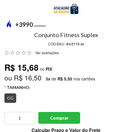
MODA
PRAIA
PREÇO
+3990
ÚNICO
vendidos
Conjunto Fitness Suplex
BLUSAS
CÓD/SKU:
Atr2115-at
SALDO
Ver avaliações
NOSSAS
R$ 15,68
PROMOÇÕES
no
PIX
ou R$ 16,50
MARCAS
3x
de
R$ 5,50
nos cartões
TAMANHO:
GG
CENTRAL
ATENDIMENTO
Comprar
(81)9
8188-
Calcular Prazo e Valor do Frete