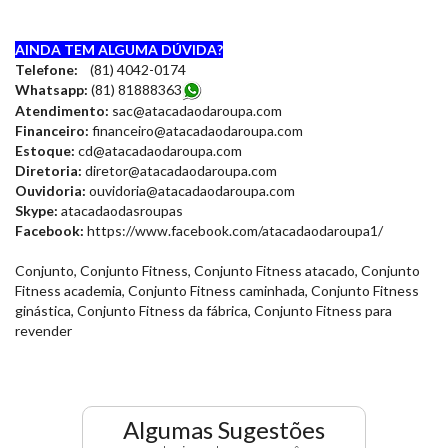
AINDA TEM ALGUMA DÚVIDA?
Telefone:
(81) 4042-0174
Whatsapp:
(81) 8188836
3
Atendimento:
sac@atacadaodaroupa.com
Financeiro:
financeiro@atacadaodaroupa.com
Estoque:
cd@atacadaodaroupa.com
Diretoria:
diretor@atacadaodaroupa.com
Ouvidoria:
ouvidoria@atacadaodaroupa.com
Skype:
atacadaodasroupas
Facebook:
https://www.facebook.com/atacadaodaroupa1/
Conjunto, Conjunto Fitness, Conjunto Fitness atacado, Conjunto
Fitness academia, Conjunto Fitness caminhada, Conjunto Fitness
ginástica, Conjunto Fitness da fábrica, Conjunto Fitness para
revender
Algumas Sugestões