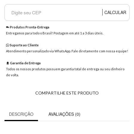
8363
Chat
CALCULAR
WhatsApp
Envie-
Produtos Pronta-Entrega
nos uma
Entregamos para todo o Brasil! Postagem em até 1 a 3 dias úteis.
mensagem
Suporte ao Cliente
Atendimento personalizado via WhatsApp. Fale diretamente com nossa equipe!
Garantia de Entrega
Todos os nossos produtos possuem garantia total de entrega ou seu dinheiro
de volta.
COMPARTILHE ESTE PRODUTO
DESCRIÇÃO
AVALIAÇÕES (0)