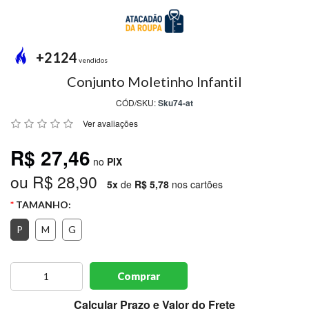
MODA
PRAIA
PREÇO
+2124
ÚNICO
vendidos
Conjunto Moletinho Infantil
BLUSAS
CÓD/SKU:
Sku74-at
SALDO
Ver avaliações
NOSSAS
R$ 27,46
PROMOÇÕES
no
PIX
ou R$ 28,90
MARCAS
5x
de
R$ 5,78
nos cartões
TAMANHO:
P
M
G
CENTRAL
ATENDIMENTO
Comprar
(81)9
8188-
Calcular Prazo e Valor do Frete