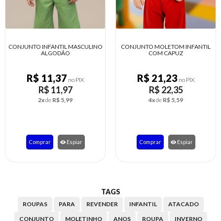
CONJUNTO MOLETOM INFANTIL
CONJUNTO INFANTIL
COM CAPUZ
R$ 21,23
R$ 8,12
no PIX
no PIX
R$ 22,35
R$ 8,55
4x
de
R$ 5,59
1x
de
R$ 8,55
Comprar
Espiar
Comprar
Espiar
TAGS
ROUPAS
PARA
REVENDER
INFANTIL
ATACADO
CONJUNTO
MOLETINHO
ANOS
ROUPA
INVERNO