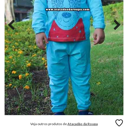
MODA
FITNESS
MODA
GRIFE
MODA
INFANTIL
MODA
INTIMA
MODA
INVERNO
MODA
MASCULINA
MODA
PLUS
SIZE
Veja outros produtos de
Atacadão da Roupa