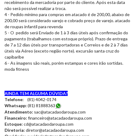
recebimento da mercadoria por parte do cliente. Após esta data
não será possível realizar a troca.
4 - Pedido mínimo para compras em atacado é de 200,00, abaixo de
200,00 será considerado varejo e cobrado preço de varejo. atacado
de roupas infantil para revenda
5 - O pedido será Enviado de 1 à 3 dias úteis após confirmação do
pagamento (trabalhamos com estoque próprio). Prazo de entrega
de 7 a 12 dias úteis por transportadoras e Correios e de 2 à 7 dias
úteis via Aéreo (exceto região norte). excursão santa cruz do
capibaribe
6 - As imagens são reais, porém estampas e cores irão sortidas.
moda fitness
AINDA TEM ALGUMA DÚVIDA?
Telefone:
(81) 4042-0174
Whatsapp:
(81) 8188836
3
Atendimento:
sac@atacadaodaroupa.com
Financeiro:
financeiro@atacadaodaroupa.com
Estoque:
cd@atacadaodaroupa.com
Diretoria:
diretor@atacadaodaroupa.com