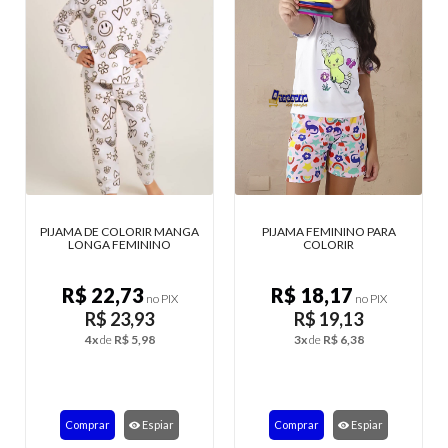
NGA
PIJAMA FEMININO PARA
PIJAMA INFANTIL FEMININO
COLORIR
SUEDE
R$ 18,17
R$ 19,75
no PIX
no PIX
R$ 19,13
R$ 20,79
3x
de
R$ 6,38
4x
de
R$ 5,20
Comprar
Espiar
Comprar
Espiar