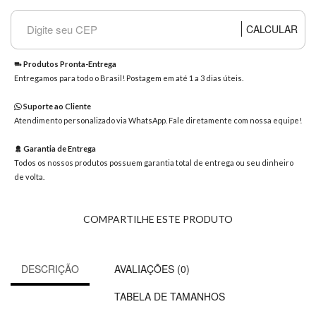
8363
Chat
CALCULAR
WhatsApp
Envie-
Produtos Pronta-Entrega
nos uma
Entregamos para todo o Brasil! Postagem em até 1 a 3 dias úteis.
mensagem
Suporte ao Cliente
Atendimento personalizado via WhatsApp. Fale diretamente com nossa equipe!
Garantia de Entrega
Todos os nossos produtos possuem garantia total de entrega ou seu dinheiro
de volta.
COMPARTILHE ESTE PRODUTO
DESCRIÇÃO
AVALIAÇÕES (0)
TABELA DE TAMANHOS