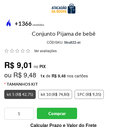
MODA
PRAIA
PREÇO
+1366
ÚNICO
vendidos
Conjunto Pijama de bebê
BLUSAS
CÓD/SKU:
Sku822-at
SALDO
Ver avaliações
NOSSAS
R$ 9,01
PROMOÇÕES
no
PIX
ou R$ 9,48
MARCAS
1x
de
R$ 9,48
nos cartões
TAMANHOS KIT
kit 5 (R$ 42,75)
kit 10 (R$ 74,80)
1PC (R$ 9,35)
CENTRAL
ATENDIMENTO
Comprar
(81)9
8188-
Calcular Prazo e Valor do Frete