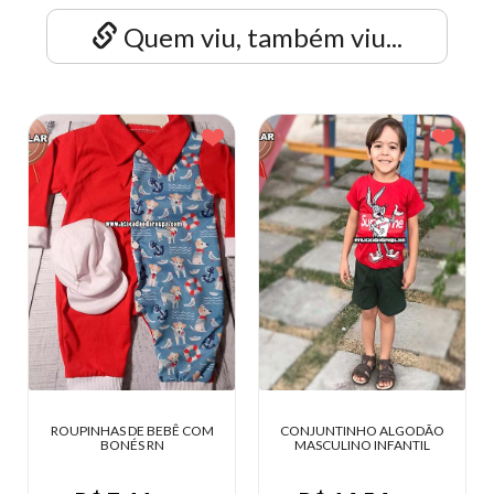
Quem viu, também viu...
BÊ COM
CONJUNTINHO ALGODÃO
MACACÕES E CONJUNT
MASCULINO INFANTIL
BELLA BABY