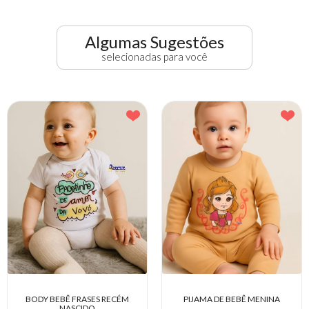
Algumas Sugestões
selecionadas para você
M
PIJAMA DE BEBÊ MENINA
PIJAMA MASCULINO PAR
COLORIR