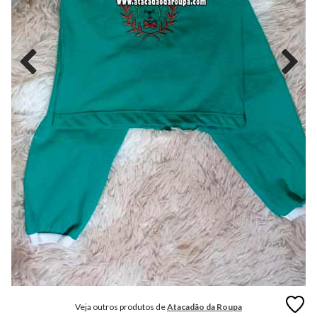
MODA
FITNESS
MODA
GRIFE
MODA
INFANTIL
MODA
INTIMA
MODA
INVERNO
MODA
MASCULINA
MODA
PLUS
SIZE
Veja outros produtos de
Atacadão da Roupa