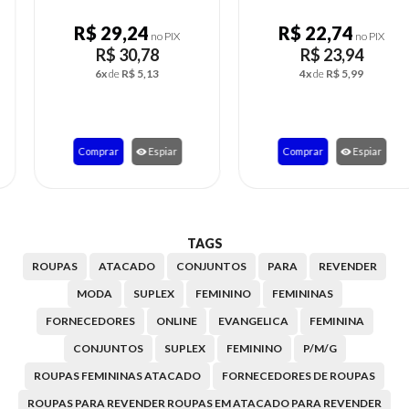
R$ 36,71
R$ 29,24
no PIX
no PIX
R$ 38,64
R$ 30,78
6x
de
R$ 6,44
6x
de
R$ 5,13
Comprar
Espiar
Comprar
Espiar
TAGS
ROUPAS
ATACADO
CONJUNTOS
PARA
REVENDER
MODA
SUPLEX
FEMININO
FEMININAS
FORNECEDORES
ONLINE
EVANGELICA
FEMININA
CONJUNTOS
SUPLEX
FEMININO
P/M/G
ROUPAS FEMININAS ATACADO
FORNECEDORES DE ROUPAS
ROUPAS PARA REVENDER ROUPAS EM ATACADO PARA REVENDER