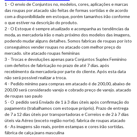
1 - O envio de Conjuntos no, modelos, cores, aplicações e marcas
das roupas por atacado são feitas de formas sortidas e de acordo
com a disponibilidade em estoque, porém tamanhos irão conforme
o que estiver na descrição do produto.
2 - O Estoque é sempre atualizado e acompanha as tendências da
moda, as mercadoria irão o mais próximo dos modelos das imagens,
podendo mudar alguns detalhes. Somos fabricas de roupas por isto
conseguimos vender roupas no atacado com melhor preço do
mercado. site atacado roupas femininas
3 - Trocas e devoluções apenas para Conjuntos Suplex Feminino
com defeitos de fabricação no prazo de até 7 dias. após
recebimento da mercadoria por parte do cliente. Após esta data
não será possível realizar a troca.
4 - Pedido mínimo para compras em atacado é de 200,00, abaixo de
200,00 será considerado varejo e cobrado preço de varejo. atacado
de roupas sao paulo
5 - O pedido será Enviado de 1 à 3 dias úteis após confirmação do
pagamento (trabalhamos com estoque próprio). Prazo de entrega
de 7 a 12 dias úteis por transportadoras e Correios e de 2 à 7 dias
úteis via Aéreo (exceto região norte). fabrica de roupas atacado
6 - As imagens são reais, porém estampas e cores irão sortidas.
fábrica de calça jeans masculina