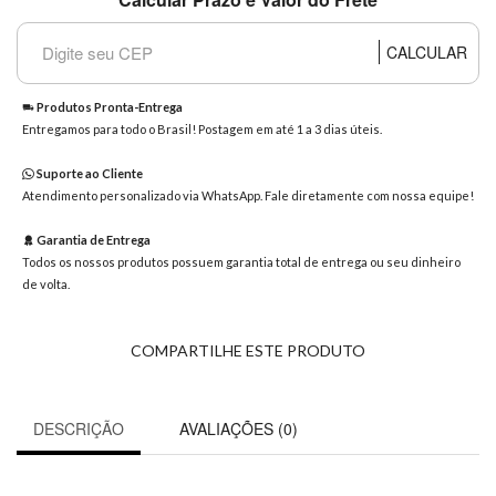
8363
Chat
CALCULAR
WhatsApp
Envie-
Produtos Pronta-Entrega
nos uma
Entregamos para todo o Brasil! Postagem em até 1 a 3 dias úteis.
mensagem
Suporte ao Cliente
Atendimento personalizado via WhatsApp. Fale diretamente com nossa equipe!
Garantia de Entrega
Todos os nossos produtos possuem garantia total de entrega ou seu dinheiro
de volta.
COMPARTILHE ESTE PRODUTO
DESCRIÇÃO
AVALIAÇÕES (0)