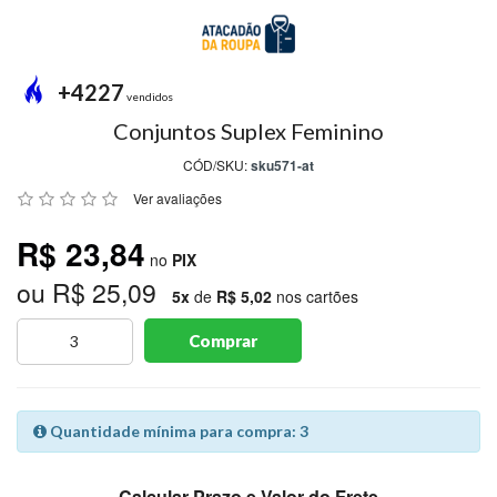
MODA
PRAIA
PREÇO
+4227
ÚNICO
vendidos
Conjuntos Suplex Feminino
BLUSAS
CÓD/SKU:
sku571-at
SALDO
Ver avaliações
NOSSAS
R$ 23,84
PROMOÇÕES
no
PIX
ou R$ 25,09
MARCAS
5x
de
R$ 5,02
nos cartões
Comprar
CENTRAL
ATENDIMENTO
Quantidade mínima para compra: 3
(81)9
8188-
Calcular Prazo e Valor do Frete