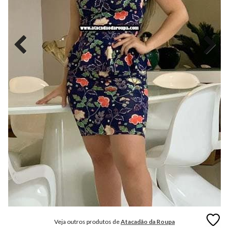
MODA
FITNESS
MODA
GRIFE
MODA
INFANTIL
MODA
INTIMA
MODA
INVERNO
MODA
MASCULINA
MODA
PLUS
SIZE
Veja outros produtos de
Atacadão da Roupa