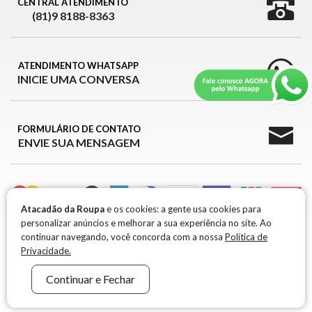
CENTRAL ATENDIMENTO
(81)9 8188-8363
ATENDIMENTO WHATSAPP
INICIE UMA CONVERSA
FORMULÁRIO DE CONTATO
ENVIE SUA MENSAGEM
Atacadão da Roupa
e os cookies: a gente usa cookies para
personalizar anúncios e melhorar a sua experiência no site. Ao
ATACADÃO DA ROUPA © 2026
continuar navegando, você concorda com a nossa
Política de
Privacidade.
ATACADÃO DA ROUPA © 2026 -
CNPJ 39.426.709/0001-99 / IE: 0917651-96
R. MARIA
Continuar e Fechar
FRANCISCA RAMOS, 301 1° ANDAR, B. BELA VISTA - SANTA CRUZ DO CAPIBARIBE -
PE