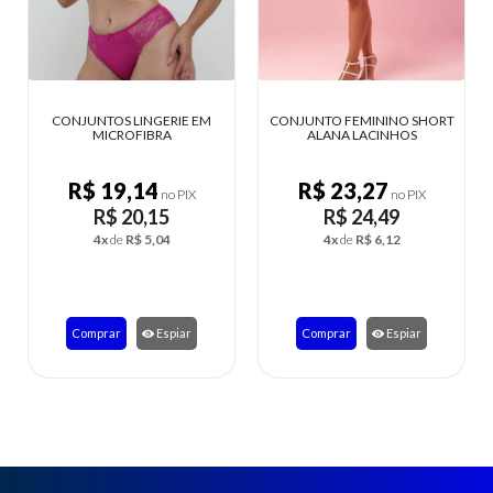
M
CONJUNTO FEMININO SHORT
T-SHIRT FEMININA ALGODÃO
ALANA LACINHOS
AMANDA
R$ 23,27
R$ 17,99
no PIX
no PIX
R$ 24,49
R$ 18,94
4x
de
R$ 6,12
3x
de
R$ 6,31
Comprar
Espiar
Comprar
Espiar