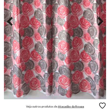
MODA
FITNESS
MODA
GRIFE
MODA
INFANTIL
MODA
INTIMA
MODA
INVERNO
MODA
MASCULINA
MODA
PLUS
SIZE
Veja outros produtos de
Atacadão da Roupa