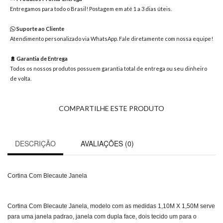
8363
Entregamos para todo o Brasil! Postagem em até 1 a 3 dias úteis.
Chat
WhatsApp
Suporte ao Cliente
Atendimento personalizado via WhatsApp. Fale diretamente com nossa equipe!
Envie-
nos uma
Garantia de Entrega
mensagem
Todos os nossos produtos possuem garantia total de entrega ou seu dinheiro
de volta.
COMPARTILHE ESTE PRODUTO
DESCRIÇÃO
AVALIAÇÕES (0)
Cortina Com Blecaute Janela
Cortina Com Blecaute Janela, modelo com as medidas 1,10M X 1,50M serve
para uma janela padrao, janela com dupla face, dois tecido um para o