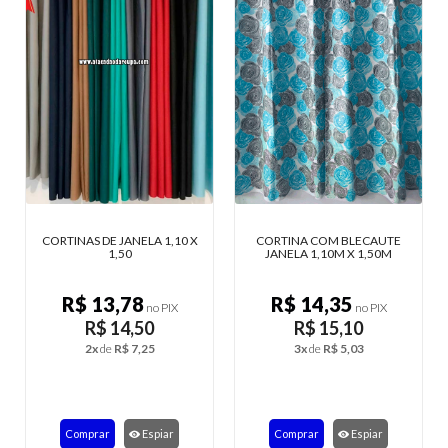
CORTINAS DE JANELA 1,10 X
CORTINA COM BLECAUTE
1,50
JANELA 1,10M X 1,50M
R$ 13,78
R$ 14,35
no PIX
no PIX
R$ 14,50
R$ 15,10
2x
de
R$ 7,25
3x
de
R$ 5,03
Comprar
Espiar
Comprar
Espiar