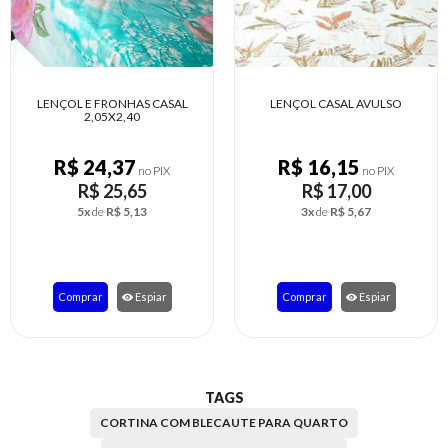
LENÇOL CASAL AVULSO
LENÇOL AVULSO CASAL COM
ELÁSTICO
R$ 16,15
R$ 16,15
no PIX
no PIX
R$ 17,00
R$ 17,00
3x
de
R$ 5,67
3x
de
R$ 5,67
Comprar
Espiar
Comprar
Espiar
TAGS
CORTINA COM BLECAUTE PARA QUARTO