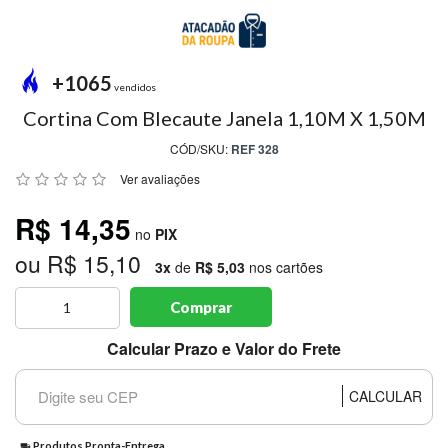
MODA
PRAIA
PREÇO
+1065
ÚNICO
vendidos
Cortina Com Blecaute Janela 1,10M X 1,50M
BLUSAS
CÓD/SKU:
REF 328
SALDO
Ver avaliações
NOSSAS
R$ 14,35
PROMOÇÕES
no
PIX
ou R$ 15,10
MARCAS
3x
de
R$ 5,03
nos cartões
Comprar
CENTRAL
Calcular Prazo e Valor do Frete
ATENDIMENTO
CALCULAR
(81)9
8188-
Produtos Pronta-Entrega