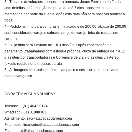
3 - Trocas e devoluções apenas para bermuda Jeans Feminina da fábrica
com defeitos de fabricação no prazo de até 7 dias. após recebimento da
mercadoria por parte do cliente. Após esta data não será possível realizar a
troca.
4 - Pedido mínimo para compras em atacado é de 200,00, abaixo de 200,00
será considerado varejo e cobrado preço de varejo. feira de roupas em
caruaru
5 - O pedido será Enviado de 1 à 3 dias úteis após confirmação do
pagamento (trabalhamos com estoque próprio). Prazo de entrega de 7 a 12
dias úteis por transportadoras e Correios e de 2 à 7 dias úteis via Aéreo
(exceto região norte). roupas barata
6 - As imagens são reais, porém estampas e cores irão sortidas. revender
moda evangelica
AINDA TEM ALGUMA DÚVIDA?
Telefone: (81) 4042-0174
Whatsapp: (81) 81888363
Atendimento:
sac@atacadaodaroupa.com
Financeiro:
financeiro@atacadaodaroupa.com
Estoque:
cd@atacadaodaroupa.com