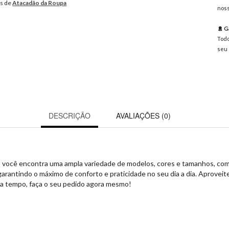
os de
Atacadão da Roupa
noss
Ga
Todo
seu 
DESCRIÇÃO
AVALIAÇÕES (0)
a, você encontra uma ampla variedade de modelos, cores e tamanhos, com
 garantindo o máximo de conforto e praticidade no seu dia a dia. Aprove
rca tempo, faça o seu pedido agora mesmo!