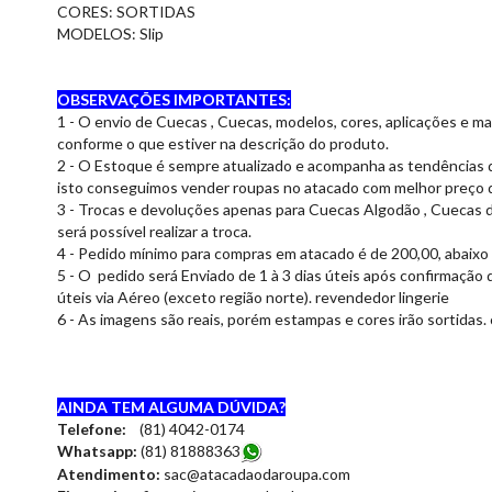
CORES: SORTIDAS
MODELOS: Slip
OBSERVAÇÕES IMPORTANTES:
1 - O envio de Cuecas , Cuecas, modelos, cores, aplicações e m
conforme o que estiver na descrição do produto.
2 - O Estoque é sempre atualizado e acompanha as tendências 
isto conseguimos vender roupas no atacado com melhor preço d
3 - Trocas e devoluções apenas para Cuecas Algodão , Cuecas de
será possível realizar a troca.
4 - Pedido mínimo para compras em atacado é de 200,00, abaixo
5 - O pedido será Enviado de 1 à 3 dias úteis após confirmação 
úteis via Aéreo (exceto região norte). revendedor lingerie
6 - As imagens são reais, porém estampas e cores irão sortidas.
AINDA TEM ALGUMA DÚVIDA?
Telefone:
(81) 4042-0174
Whatsapp:
(81) 81888363
Atendimento:
sac@atacadaodaroupa.com