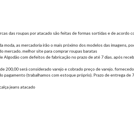
arcas das roupas por atacado são feitas de formas sortidas e de acordo 
da moda, as mercadoria irão o mais próximo dos modelos das imagens, po
o mercado. melhor site para comprar roupas baratas
 Algodão com defeitos de fabricação no prazo de até 7 dias. após receb
 de 200,00 será considerado varejo e cobrado preço de varejo. forneced
do pagamento (trabalhamos com estoque próprio). Prazo de entrega de 7 a
 calça jeans atacado