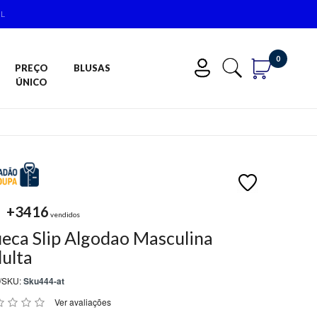
IL
0
PREÇO
BLUSAS
ÚNICO
+3416
vendidos
eca Slip Algodao Masculina
ulta
/SKU:
Sku444-at
Ver avaliações