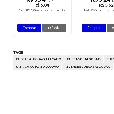
no PIX
no
R$ 6,04
R$ 5,52
1x
de
R$ 6,04
nos cartões de crédito
1x
de
R$ 5,52
nos cartõ
Comprar
Espiar
Comprar
TAGS
CUECAS ALGODÃO ATACADO
CUECAS DE ALGODÃO
CUE
FABRICA CUECAS ALGODÃO
REVENDER CUECAS ALGODÃO