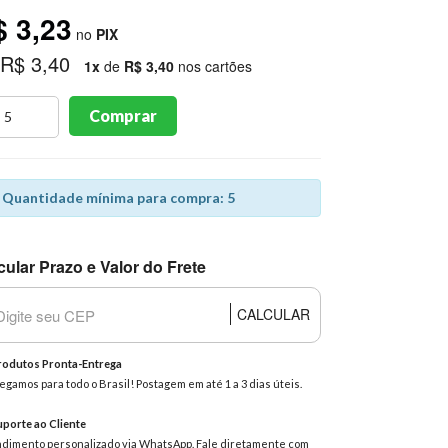
$ 3,23
no
PIX
 R$ 3,40
1x
de
R$ 3,40
nos cartões
Comprar
Quantidade mínima para compra: 5
cular Prazo e Valor do Frete
CALCULAR
odutos Pronta-Entrega
egamos para todo o Brasil! Postagem em até 1 a 3 dias úteis.
porte ao Cliente
dimento personalizado via WhatsApp. Fale diretamente com