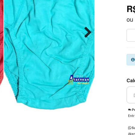
R
ou
Cal
Pr
Entr
Su
Aten