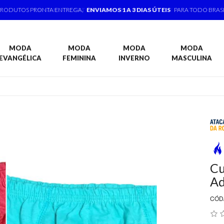
PRODUTOS PRONTA ENTREGA,
ENVIAMOS 1 A 3 DIAS ÚTEIS
PARA TODO BRAS
MODA
MODA
MODA
MODA
EVANGÉLICA
FEMININA
INVERNO
MASCULINA
Cu
Ad
CÓD