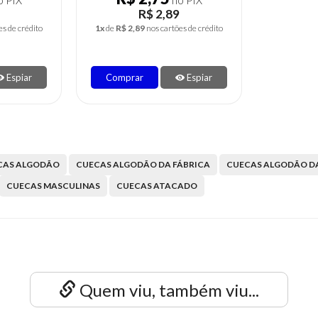
 PIX
no PIX
R$ 2,89
es de crédito
1x
de
R$ 2,89
nos cartões de crédito
Espiar
Comprar
Espiar
CAS ALGODÃO
CUECAS ALGODÃO DA FÁBRICA
CUECAS ALGODÃO DA
CUECAS MASCULINAS
CUECAS ATACADO
Quem viu, também viu...