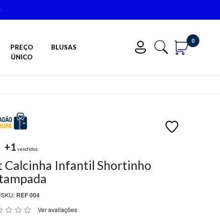
0
PREÇO
BLUSAS
ÚNICO
+1
vendidos
t Calcinha Infantil Shortinho
tampada
/SKU:
REF 004
Ver avaliações