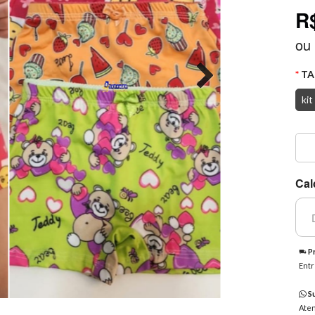
R
ou
TA
kit
Cal
Pr
Entr
Su
Aten