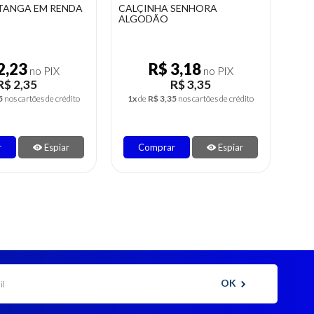
 SENHORA
CALCINHA ADULTO EM
CAL
MICROFIBRA LISA
MIC
3,18
R$ 2,82
no PIX
no PIX
R$ 3,35
R$ 2,97
5
nos cartões de crédito
1x
de
R$ 2,97
nos cartões de crédito
1x
r
Espiar
Comprar
Espiar
OK