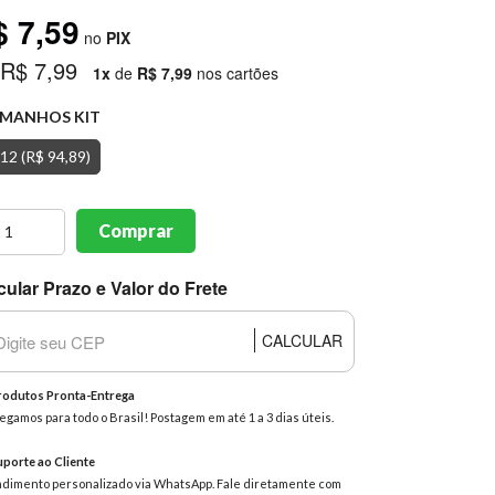
$ 7,59
no
PIX
 R$ 7,99
1x
de
R$ 7,99
nos cartões
MANHOS KIT
 12 (R$ 94,89)
Comprar
cular Prazo e Valor do Frete
CALCULAR
odutos Pronta-Entrega
egamos para todo o Brasil! Postagem em até 1 a 3 dias úteis.
porte ao Cliente
dimento personalizado via WhatsApp. Fale diretamente com