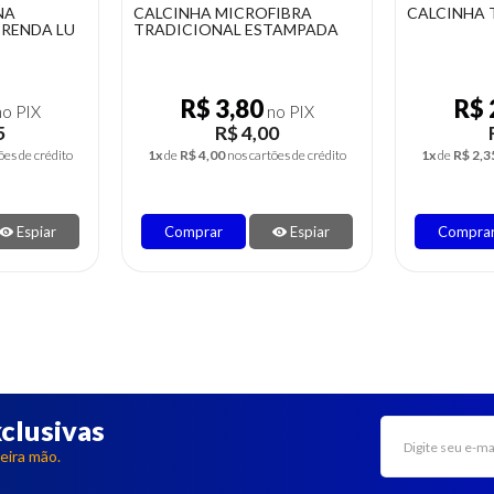
FIBRA
CALCINHA TANGA EM RENDA
CALÇINHA
TAMPADA
ALGODÃO
R$ 2,23
R$ 
o PIX
no PIX
0
R$ 2,35
ões de crédito
1x
de
R$ 2,35
nos cartões de crédito
1x
de
R$ 3,3
Espiar
Comprar
Espiar
Compra
clusivas
eira mão.