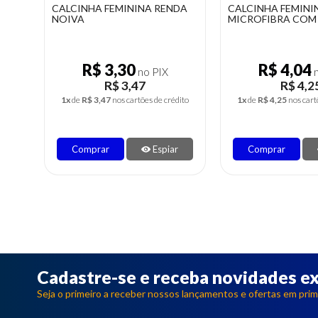
DA
CALCINHA FEMININA
CALCINHA MICRO
MICROFIBRA COM RENDA LU
TRADICIONAL ES
R$ 4,04
R$ 3,80
no PIX
n
R$ 4,25
R$ 4,0
dito
1x
de
R$ 4,25
nos cartões de crédito
1x
de
R$ 4,00
nos cart
r
Comprar
Espiar
Comprar
Cadastre-se e receba novidades ex
Seja o primeiro a receber nossos lançamentos e ofertas em prim