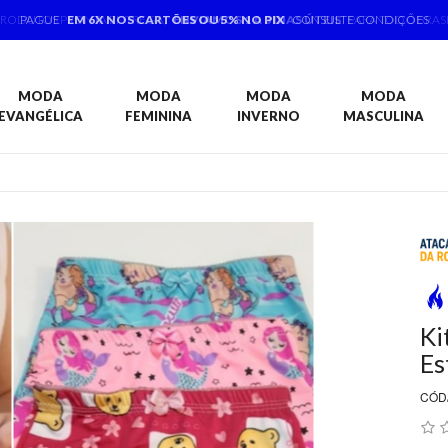
PAGUE
EM 6X NOS CARTÕES OU 5% NO PIX
CONSULTE CONDIÇÕES
MODA
MODA
MODA
MODA
EVANGÉLICA
FEMININA
INVERNO
MASCULINA
Ki
Es
CÓD