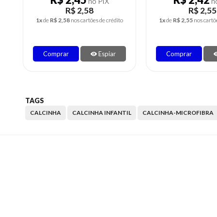
no PIX
no
R$ 2,58
R$ 2,58
1x
de
R$ 2,58
nos cartões de crédito
1x
de
R$ 2,58
nos cartõ
Comprar
Espiar
Comprar
TAGS
CALCINHA
CALCINHA INFANTIL
CALCINHA-MICROFIBRA