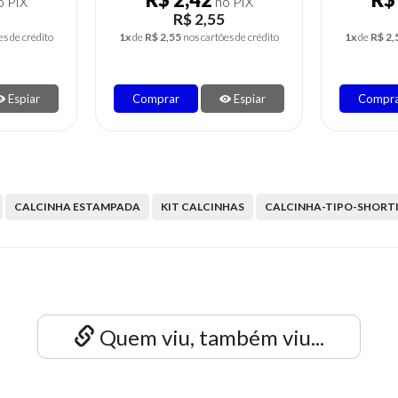
 PIX
no PIX
R$ 2,55
es de crédito
1x
de
R$ 2,55
nos cartões de crédito
1x
de
R$ 2,
Espiar
Comprar
Espiar
Compr
CALCINHA ESTAMPADA
KIT CALCINHAS
CALCINHA-TIPO-SHORT
Quem viu, também viu...