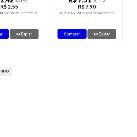
no PIX
no PIX
R$ 2,55
R$ 2,55
55
nos cartões de crédito
1x
de
R$ 2,55
nos cartões de crédito
ar
Espiar
Comprar
Espiar
INHO