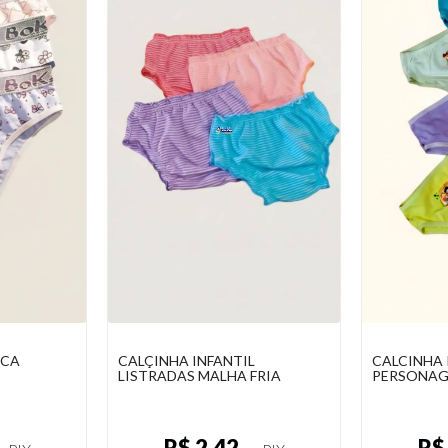
L MALHA
CALÇINHA BOKA LOCA
CALÇINHA 
INFANTIL
LISTRADAS
R$ 2,42
R$