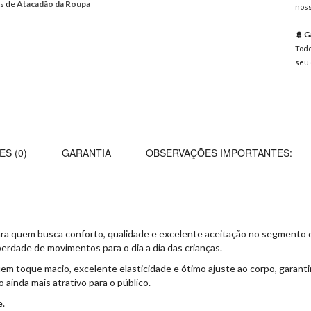
os de
Atacadão da Roupa
noss
Ga
Todo
seu 
ES (0)
GARANTIA
OBSERVAÇÕES IMPORTANTES:
para quem busca conforto, qualidade e excelente aceitação no segmento 
berdade de movimentos para o dia a dia das crianças.
em toque macio, excelente elasticidade e ótimo ajuste ao corpo, garant
ainda mais atrativo para o público.
e.