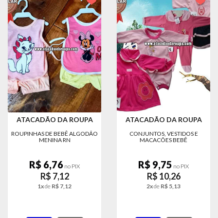
MODA
PRAIA
PREÇO
ÚNICO
BLUSAS
SALDO
NOSSAS
PROMOÇÕES
ATACADÃO DA ROUPA
ATACADÃO DA ROUPA
MARCAS
ROUPINHAS DE BEBÊ ALGODÃO
CONJUNTOS, VESTIDOS E
MENINA RN
MACACÕES BEBÊ
R$ 6,76
R$ 9,75
CENTRAL
no PIX
no PIX
ATENDIMENTO
R$ 7,12
R$ 10,26
1x
de
R$ 7,12
2x
de
R$ 5,13
(81)9
8188-