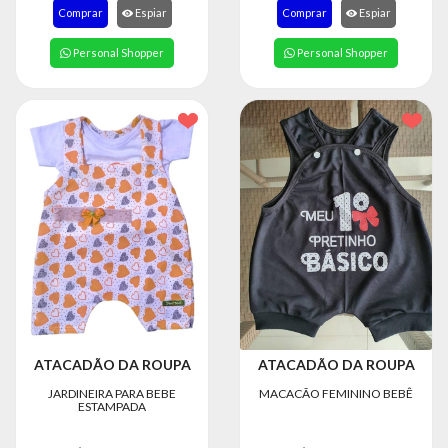
8363
Comprar
Espiar
Comprar
Espiar
Chat
Personal Shopper
Personal Shopper
WhatsApp
Envie-
nos uma
mensagem
ATACADÃO DA ROUPA
ATACADÃO DA ROUPA
JARDINEIRA PARA BEBE
MACACÃO FEMININO BEBÊ
ESTAMPADA