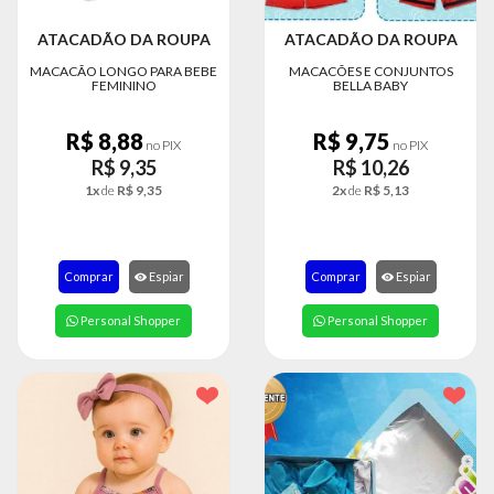
ATACADÃO DA ROUPA
ATACADÃO DA ROUPA
MACACÃO LONGO PARA BEBE
MACACÕES E CONJUNTOS
FEMININO
BELLA BABY
R$ 8,88
R$ 9,75
no PIX
no PIX
R$ 9,35
R$ 10,26
1x
de
R$ 9,35
2x
de
R$ 5,13
Comprar
Espiar
Comprar
Espiar
Personal Shopper
Personal Shopper