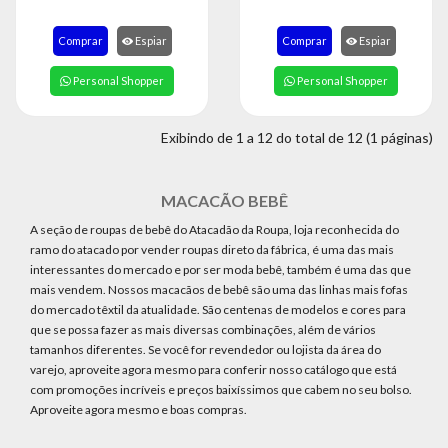
Comprar
Espiar
Comprar
Espiar
Personal Shopper
Personal Shopper
Exibindo de 1 a 12 do total de 12 (1 páginas)
MACACÃO BEBÊ
A seção de roupas de bebê do Atacadão da Roupa, loja reconhecida do
ramo do atacado por vender roupas direto da fábrica, é uma das mais
interessantes do mercado e por ser moda bebê, também é uma das que
mais vendem. Nossos macacãos de bebê são uma das linhas mais fofas
do mercado têxtil da atualidade. São centenas de modelos e cores para
que se possa fazer as mais diversas combinações, além de vários
tamanhos diferentes. Se você for revendedor ou lojista da área do
varejo, aproveite agora mesmo para conferir nosso catálogo que está
com promoções incríveis e preços baixíssimos que cabem no seu bolso.
Aproveite agora mesmo e boas compras.