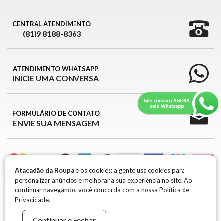
CENTRAL ATENDIMENTO
(81)9 8188-8363
ATENDIMENTO WHATSAPP
INICIE UMA CONVERSA
FORMULÁRIO DE CONTATO
ENVIE SUA MENSAGEM
Atacadão da Roupa
e os cookies: a gente usa cookies para
personalizar anúncios e melhorar a sua experiência no site. Ao
ATACADÃO DA ROUPA © 2026
continuar navegando, você concorda com a nossa
Política de
Privacidade.
ATACADÃO DA ROUPA © 2026 -
CNPJ 39.426.709/0001-99 / IE: 0917651-96
R. MARIA
Continuar e Fechar