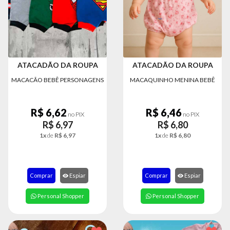
MODA
FITNESS
MODA
GRIFE
ATACADÃO DA ROUPA
ATACADÃO DA ROUPA
MODA
MACACÃO BEBÊ PERSONAGENS
MACAQUINHO MENINA BEBÊ
INFANTIL
MODA
R$ 6,62
R$ 6,46
INTIMA
no PIX
no PIX
R$ 6,97
R$ 6,80
MODA
1x
de
R$ 6,97
1x
de
R$ 6,80
INVERNO
MODA
MASCULINA
Comprar
Espiar
Comprar
Espiar
MODA
Personal Shopper
Personal Shopper
PLUS
SIZE