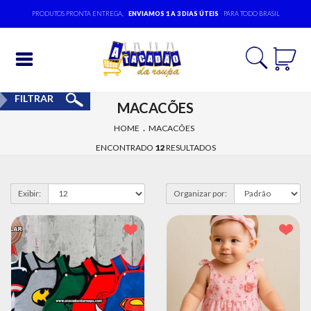
PRODUTOS PRONTA ENTREGA,
ENVIAMOS 1 A 3 DIAS ÚTEIS
PARA TODO BRASIL
Entrar
FILTRAR
MACACÕES
Cadastrar
.
HOME
MACACÕES
INÍCIO
ENCONTRADO
12
RESULTADOS
ACESSÓRIOS
Exibir:
Organizar por:
MODA
BEBÊ
MODA
EVANGÉLICA
MODA
FEMININA