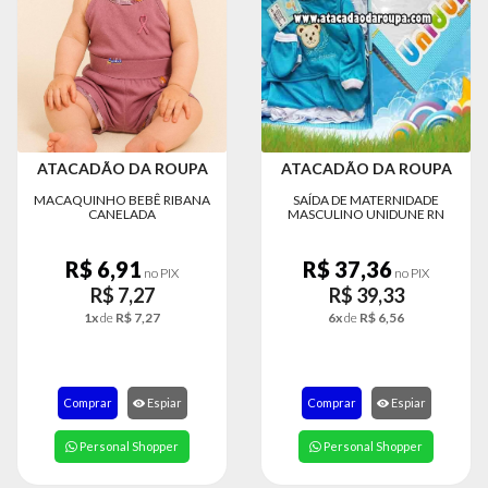
ATACADÃO DA ROUPA
ATACADÃO DA ROUPA
MACAQUINHO BEBÊ RIBANA
SAÍDA DE MATERNIDADE
CANELADA
MASCULINO UNIDUNE RN
R$ 6,91
R$ 37,36
no PIX
no PIX
R$ 7,27
R$ 39,33
1x
de
R$ 7,27
6x
de
R$ 6,56
Comprar
Espiar
Comprar
Espiar
Personal Shopper
Personal Shopper