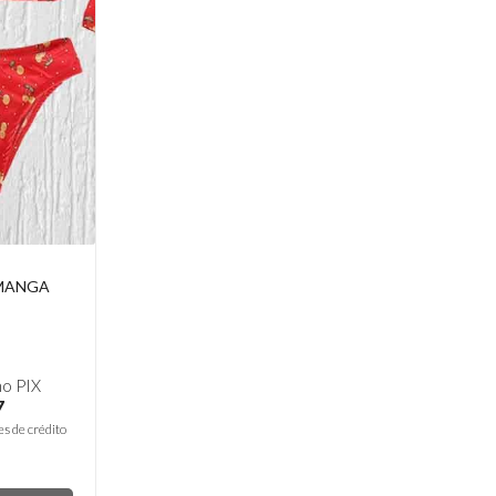
 MANGA
o PIX
7
es de crédito