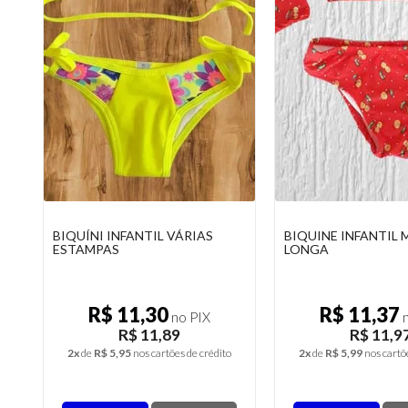
BIQUÍNI INFANTIL VÁRIAS
BIQUINE INFANTIL
ESTAMPAS
LONGA
R$ 11,30
R$ 11,37
no PIX
n
R$ 11,89
R$ 11,9
2x
de
R$ 5,95
nos cartões de crédito
2x
de
R$ 5,99
nos cartõ