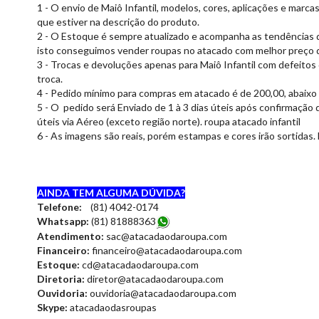
1 - O envio de Maiô Infantil, modelos, cores, aplicações e mar
que estiver na descrição do produto.
2 - O Estoque é sempre atualizado e acompanha as tendências 
isto conseguimos vender roupas no atacado com melhor preço d
3 - Trocas e devoluções apenas para Maiô Infantil com defeitos 
troca.
4 - Pedido mínimo para compras em atacado é de 200,00, abaixo 
5 - O pedido será Enviado de 1 à 3 dias úteis após confirmação 
úteis via Aéreo (exceto região norte). roupa atacado infantil
6 - As imagens são reais, porém estampas e cores irão sortidas. 
AINDA TEM ALGUMA DÚVIDA?
Telefone:
(81) 4042-0174
Whatsapp:
(81) 8188836
3
Atendimento:
sac@atacadaodaroupa.com
Financeiro:
financeiro@atacadaodaroupa.com
Estoque:
cd@atacadaodaroupa.com
Diretoria:
diretor@atacadaodaroupa.com
Ouvidoria:
ouvidoria@atacadaodaroupa.com
Skype:
atacadaodasroupas