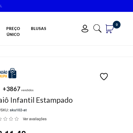
IL
0
PREÇO
BLUSAS
ÚNICO
+3867
vendidos
iô Infantil Estampado
/SKU:
sku102-at
Ver avaliações