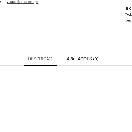
os de
Atacadão da Roupa
Ga
Todo
seu 
DESCRIÇÃO
AVALIAÇÕES (0)