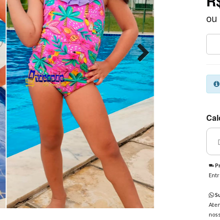
R
ou
Cal
Pr
Entr
Su
Aten
noss