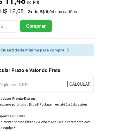
$ 11,48
no
PIX
 R$ 12,08
2x
de
R$ 6,04
nos cartões
Comprar
Quantidade mínima para compra: 5
cular Prazo e Valor do Frete
CALCULAR
odutos Pronta-Entrega
egamos para todo o Brasil! Postagem em até 1 a 3 dias úteis.
porte ao Cliente
dimento personalizado via WhatsApp. Fale diretamente com
a equipe!