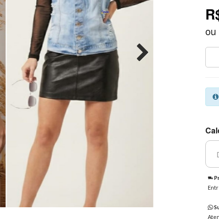
R
ou
Cal
Pr
Entr
Su
Aten