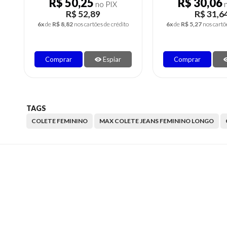
R$ 30,06
R$ 26,50
no PIX
n
R$ 31,64
R$ 27,8
6x
de
R$ 5,27
nos cartões de crédito
5x
de
R$ 5,58
nos cartõ
Comprar
Espiar
Comprar
TAGS
COLETE FEMININO
MAX COLETE JEANS FEMININO LONGO