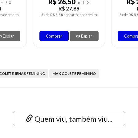
R$ 25,83
R$ 
o PIX
no PIX
9
R$ 27,19
es de crédito
5x
de
R$ 5,44
nos cartões de crédito
6x
de
R$ 8,
Espiar
Comprar
Espiar
Compr
COLETE JENAS FEMININO
MAX COLETE FEMININO
Quem viu, também viu...