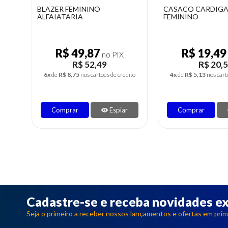
BLAZER FEMININO
CASACO CARDIGA
ALFAIATARIA
FEMININO
R$ 49,87
R$ 19,49
no PIX
R$ 52,49
R$ 20,
6x
de
R$ 8,75
nos cartões de crédito
4x
de
R$ 5,13
nos cart
Comprar
Espiar
Comprar
Cadastre-se e receba novidades ex
Seja o primeiro a receber nossos lançamentos e ofertas em prim