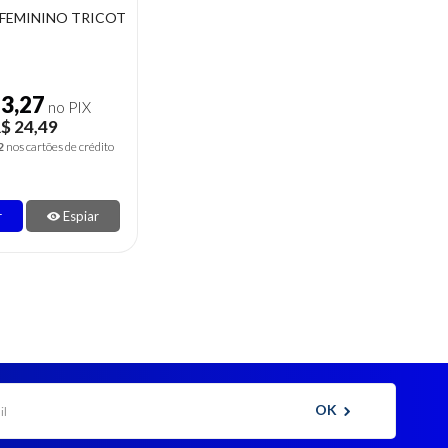
FEMININO TRICOT
23,27
no PIX
$ 24,49
2
nos cartões de crédito
r
Espiar
OK