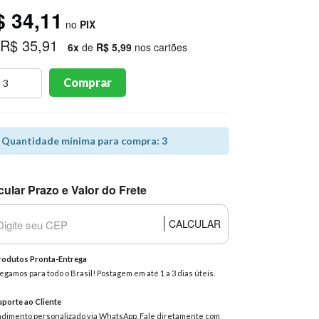
$ 34,11
no
PIX
 R$ 35,91
6x
de
R$ 5,99
nos cartões
Comprar
Quantidade mínima para compra: 3
cular Prazo e Valor do Frete
CALCULAR
odutos Pronta-Entrega
egamos para todo o Brasil! Postagem em até 1 a 3 dias úteis.
porte ao Cliente
dimento personalizado via WhatsApp. Fale diretamente com