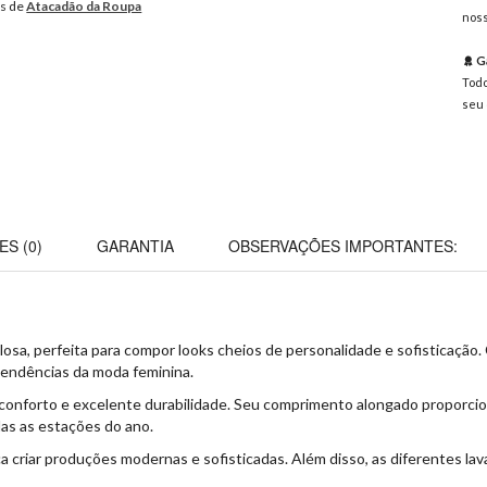
os de
Atacadão da Roupa
noss
Ga
Todo
seu 
ES (0)
GARANTIA
OBSERVAÇÕES IMPORTANTES:
sa, perfeita para compor looks cheios de personalidade e sofisticação
tendências da moda feminina.
, conforto e excelente durabilidade. Seu comprimento alongado proporci
das as estações do ano.
 criar produções modernas e sofisticadas. Além disso, as diferentes lav