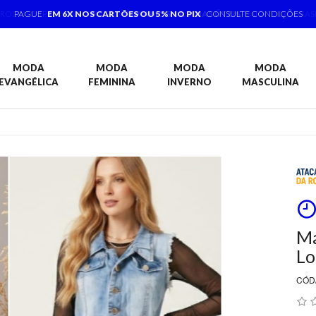
PRODUTOS PRONTA ENTREGA,
ENVIAMOS 1 A 3 DIAS ÚTEIS
PARA TODO BRAS
MODA
MODA
MODA
MODA
EVANGÉLICA
FEMININA
INVERNO
MASCULINA
Ma
Lo
CÓD