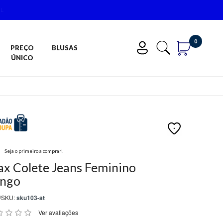
IL
0
PREÇO
BLUSAS
ÚNICO
Seja o primeiro a comprar!
x Colete Jeans Feminino
ngo
/SKU:
sku103-at
Ver avaliações