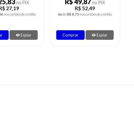
49,87
R$ 23,27
no PIX
no PIX
R$ 52,49
R$ 24,49
75
nos cartões de crédito
4x
de
R$ 6,12
nos cartões de crédito
ar
Espiar
Comprar
Espiar