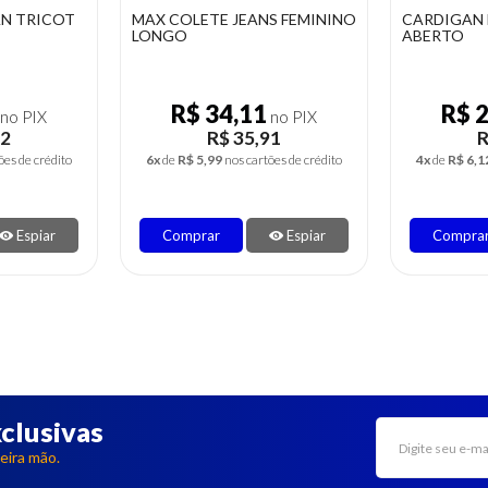
N TRICOT
MAX COLETE JEANS FEMININO
CARDIGAN 
LONGO
ABERTO
R$ 34,11
R$ 
no PIX
no PIX
52
R$ 35,91
R
ões de crédito
6x
de
R$ 5,99
nos cartões de crédito
4x
de
R$ 6,1
Espiar
Comprar
Espiar
Compra
clusivas
eira mão.