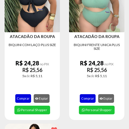
MODA
FITNESS
MODA
GRIFE
ATACADÃO DA ROUPA
ATACADÃO DA ROUPA
MODA
BIQUINI COM LAÇO PLUS SIZE
BIQUINI FRENTE UNICA PLUS
INFANTIL
SIZE
MODA
R$ 24,28
R$ 24,28
INTIMA
no PIX
no PIX
R$ 25,56
R$ 25,56
MODA
5x
de
R$ 5,11
5x
de
R$ 5,11
INVERNO
MODA
MASCULINA
Comprar
Espiar
Comprar
Espiar
MODA
Personal Shopper
Personal Shopper
PLUS
SIZE