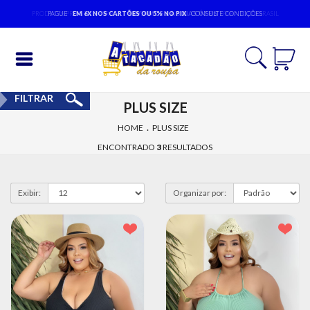
PRODUTOS PRONTA ENTREGA,
PAGUE
EM 6X NOS CARTÕES OU 5% NO PIX
ENVIAMOS 1 A 3 DIAS ÚTEIS
CONSULTE CONDIÇÕES
PARA TODO BRASIL
Entrar
FILTRAR
PLUS SIZE
Cadastrar
.
HOME
PLUS SIZE
INÍCIO
ENCONTRADO
3
RESULTADOS
ACESSÓRIOS
Exibir:
Organizar por:
MODA
BEBÊ
MODA
EVANGÉLICA
MODA
FEMININA