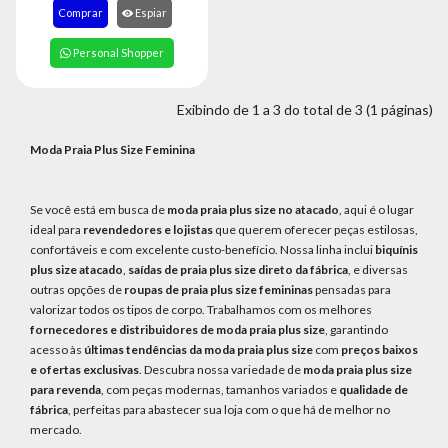
8363
Comprar
Espiar
Chat
Personal Shopper
WhatsApp
Envie-
Exibindo de 1 a 3 do total de 3 (1 páginas)
nos uma
mensagem
Moda Praia Plus Size Feminina
Se você está em busca de
moda praia plus size no atacado
, aqui é o lugar
ideal para
revendedores e lojistas
que querem oferecer peças estilosas,
confortáveis e com excelente custo-benefício. Nossa linha inclui
biquínis
plus size atacado
,
saídas de praia plus size direto da fábrica
, e diversas
outras opções de
roupas de praia plus size femininas
pensadas para
valorizar todos os tipos de corpo. Trabalhamos com os melhores
fornecedores e distribuidores de moda praia plus size
, garantindo
acesso às
últimas tendências da moda praia plus size
com
preços baixos
e ofertas exclusivas
. Descubra nossa variedade de
moda praia plus size
para revenda
, com peças modernas, tamanhos variados e
qualidade de
fábrica
, perfeitas para abastecer sua loja com o que há de melhor no
mercado.