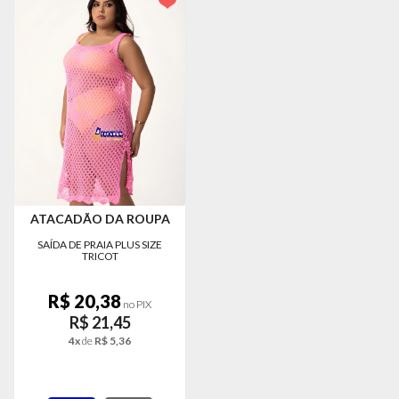
MODA
PRAIA
PREÇO
ÚNICO
BLUSAS
SALDO
NOSSAS
PROMOÇÕES
ATACADÃO DA ROUPA
MARCAS
SAÍDA DE PRAIA PLUS SIZE
TRICOT
R$ 20,38
CENTRAL
no PIX
ATENDIMENTO
R$ 21,45
4x
de
R$ 5,36
(81)9
8188-