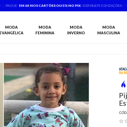
PAGUE
EM 6X NOS CARTÕES OU 5% NO PIX
CONSULTE CONDIÇÕES
MODA
MODA
MODA
MODA
EVANGÉLICA
FEMININA
INVERNO
MASCULINA
Pi
Es
CÓD