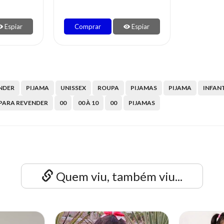
Espiar
Comprar
Espiar
NDER
PIJAMA
UNISSEX
ROUPA
PIJAMAS
PIJAMA
INFANT
PARA REVENDER
00
00 À 10
00
PIJAMAS
Quem viu, também viu...