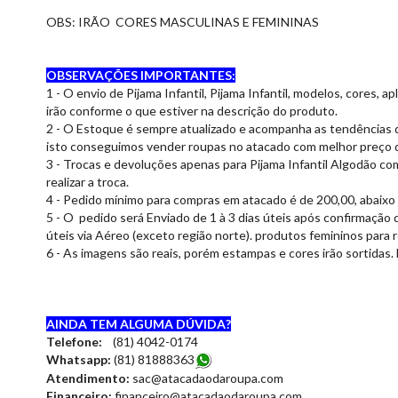
OBS: IRÃO CORES MASCULINAS E FEMININAS
OBSERVAÇÕES IMPORTANTES:
1 - O envio de Pijama Infantil, Pijama Infantil, modelos, cores
irão conforme o que estiver na descrição do produto.
2 - O Estoque é sempre atualizado e acompanha as tendências 
isto conseguimos vender roupas no atacado com melhor preço d
3 - Trocas e devoluções apenas para Pijama Infantil Algodão com
realizar a troca.
4 - Pedido mínimo para compras em atacado é de 200,00, abaixo
5 - O pedido será Enviado de 1 à 3 dias úteis após confirmação 
úteis via Aéreo (exceto região norte). produtos femininos para
6 - As imagens são reais, porém estampas e cores irão sortidas.
AINDA TEM ALGUMA DÚVIDA?
Telefone:
(81) 4042-0174
Whatsapp:
(81) 8188836
3
Atendimento:
sac@atacadaodaroupa.com
Financeiro:
financeiro@atacadaodaroupa.com