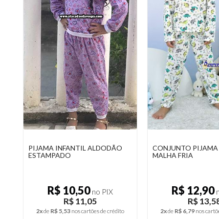
PIJAMA INFANTIL ALDODÃO
CONJUNTO PIJAMA 
ESTAMPADO
MALHA FRIA
R$ 10,50
R$ 12,90
no PIX
n
R$ 11,05
R$ 13,5
2x
de
R$ 5,53
nos cartões de crédito
2x
de
R$ 6,79
nos cartõ