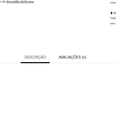
os de
Atacadão da Roupa
noss
Ga
Todo
seu 
DESCRIÇÃO
AVALIAÇÕES (0)