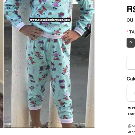
R
ou
TA
P
Cal
Pr
Entr
Su
Aten