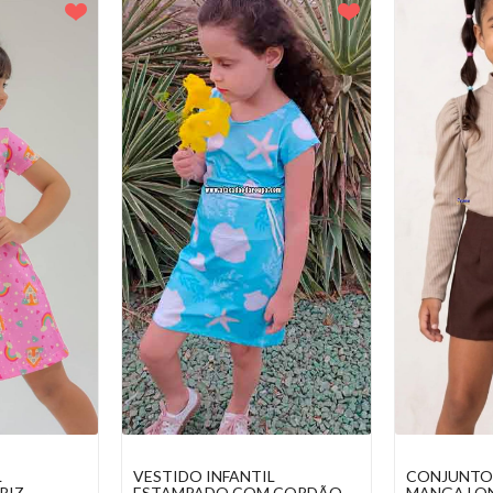
L
CONJUNTO INFANTIL BLUSA
BERMUDA I
 CORDÃO
MANGA LONGA PRINCESA E
ESTAMPAD