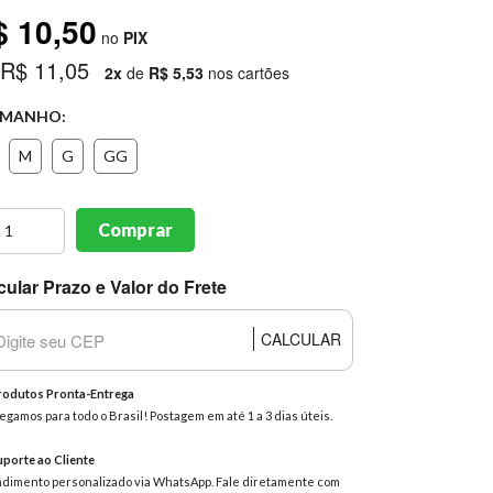
$ 10,50
no
PIX
 R$ 11,05
2x
de
R$ 5,53
nos cartões
MANHO:
M
G
GG
Comprar
cular Prazo e Valor do Frete
CALCULAR
odutos Pronta-Entrega
egamos para todo o Brasil! Postagem em até 1 a 3 dias úteis.
porte ao Cliente
dimento personalizado via WhatsApp. Fale diretamente com