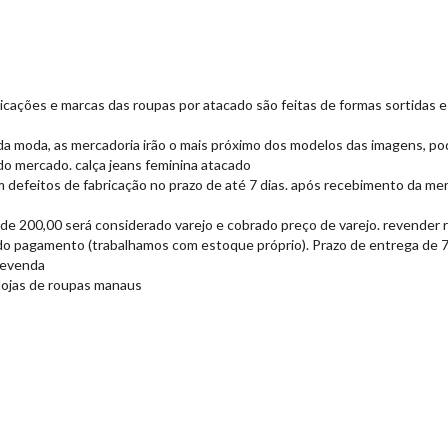
, aplicações e marcas das roupas por atacado são feitas de formas sortid
da moda, as mercadoria irão o mais próximo dos modelos das imagens, po
o mercado. calça jeans feminina atacado
 defeitos de fabricação no prazo de até 7 dias. após recebimento da mer
 de 200,00 será considerado varejo e cobrado preço de varejo. revender 
do pagamento (trabalhamos com estoque próprio). Prazo de entrega de 7 a
 revenda
 lojas de roupas manaus