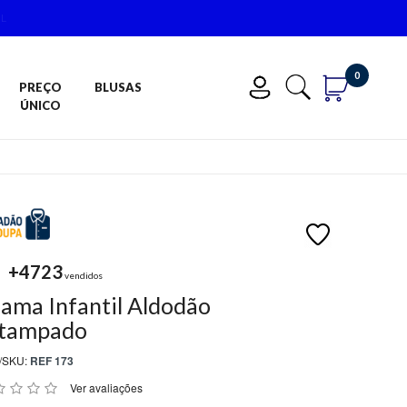
0
PREÇO
BLUSAS
ÚNICO
+4723
vendidos
jama Infantil Aldodão
tampado
/SKU:
REF 173
Ver avaliações