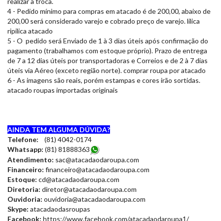
realizar a troca.
4 - Pedido mínimo para compras em atacado é de 200,00, abaixo de
200,00 será considerado varejo e cobrado preço de varejo. lilica
ripilica atacado
5 - O pedido será Enviado de 1 à 3 dias úteis após confirmação do
pagamento (trabalhamos com estoque próprio). Prazo de entrega
de 7 a 12 dias úteis por transportadoras e Correios e de 2 à 7 dias
úteis via Aéreo (exceto região norte). comprar roupa por atacado
6 - As imagens são reais, porém estampas e cores irão sortidas.
atacado roupas importadas originais
AINDA TEM ALGUMA DÚVIDA?
Telefone:
(81) 4042-0174
Whatsapp:
(81) 8188836
3
Atendimento:
sac@atacadaodaroupa.com
Financeiro:
financeiro@atacadaodaroupa.com
Estoque:
cd@atacadaodaroupa.com
Diretoria:
diretor@atacadaodaroupa.com
Ouvidoria:
ouvidoria@atacadaodaroupa.com
Skype:
atacadaodasroupas
Facebook:
https://www.facebook.com/atacadaodaroupa1/