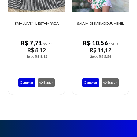
L ESTAMPADA
SAIA MIDI BABADO JUVENIL
SAIA INFANTIL BE
71
R$ 10,56
R$ 11,88
no PIX
no PIX
n
8,12
R$ 11,12
R$ 12,5
$ 8,12
2x
de
R$ 5,56
2x
de
R$ 6,2
Espiar
Comprar
Espiar
Comprar
E