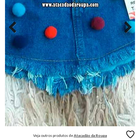
MODA
FITNESS
MODA
GRIFE
MODA
INFANTIL
MODA
INTIMA
MODA
INVERNO
MODA
MASCULINA
MODA
PLUS
SIZE
Veja outros produtos de
Atacadão da Roupa