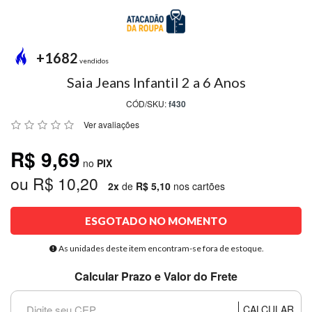
MODA
PRAIA
PREÇO
+1682
ÚNICO
vendidos
Saia Jeans Infantil 2 a 6 Anos
BLUSAS
CÓD/SKU:
f430
SALDO
Ver avaliações
NOSSAS
R$ 9,69
PROMOÇÕES
no
PIX
ou R$ 10,20
MARCAS
2x
de
R$ 5,10
nos cartões
ESGOTADO NO MOMENTO
CENTRAL
ATENDIMENTO
As unidades deste item encontram-se fora de estoque.
Calcular Prazo e Valor do Frete
(81)9
8188-
CALCULAR