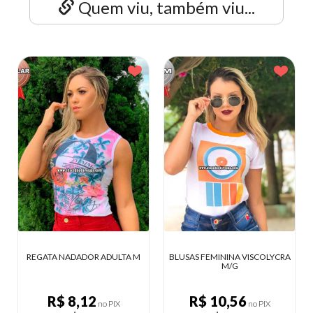
Quem viu, também viu...
 M
BLUSAS FEMININA VISCOLYCRA
VESTIDO PLUS SIZE VÁRIOS
M/G
MODELOS GG
R$ 10,56
R$ 35,09
no PIX
no PIX