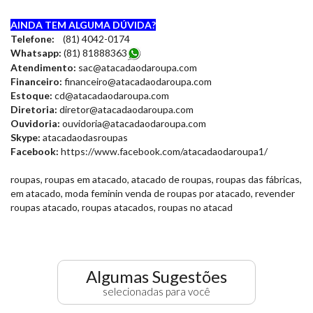
AINDA TEM ALGUMA DÚVIDA?
Telefone:
(81) 4042-0174
Whatsapp:
(81) 8188836
3
Atendimento:
sac@atacadaodaroupa.com
Financeiro:
financeiro@atacadaodaroupa.com
Estoque:
cd@atacadaodaroupa.com
Diretoria:
diretor@atacadaodaroupa.com
Ouvidoria:
ouvidoria@atacadaodaroupa.com
Skype:
atacadaodasroupas
Facebook:
https://www.facebook.com/atacadaodaroupa1/
roupas, roupas em atacado, atacado de roupas, roupas das fábricas,
em atacado, moda feminin venda de roupas por atacado, revender
roupas atacado, roupas atacados, roupas no atacad
Algumas Sugestões
selecionadas para você