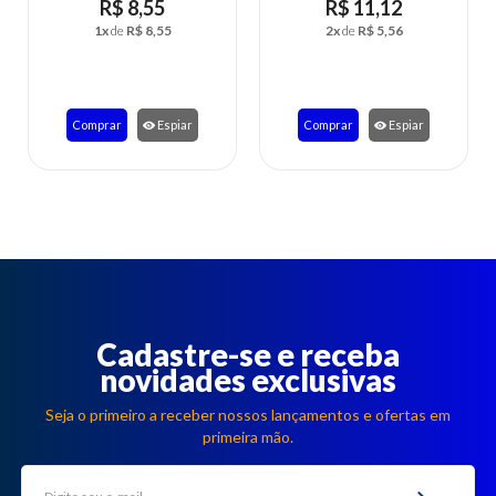
R$ 11,12
R$ 36,94
2x
de
R$ 5,56
6x
de
R$ 6,16
Comprar
Espiar
Comprar
Espiar
Cadastre-se e receba
novidades exclusivas
Seja o primeiro a receber nossos lançamentos e ofertas em
primeira mão.