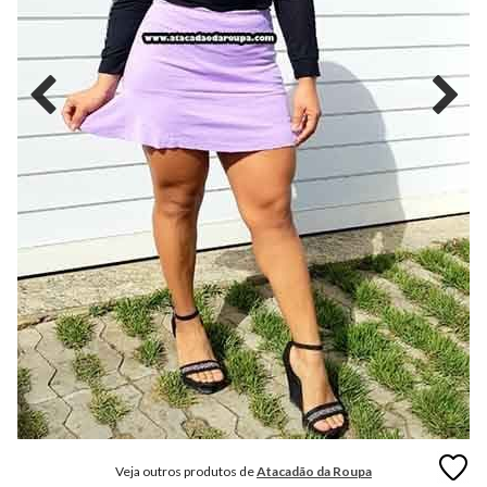
MODA
FITNESS
MODA
GRIFE
MODA
INFANTIL
MODA
INTIMA
MODA
INVERNO
MODA
MASCULINA
MODA
PLUS
SIZE
Veja outros produtos de
Atacadão da Roupa