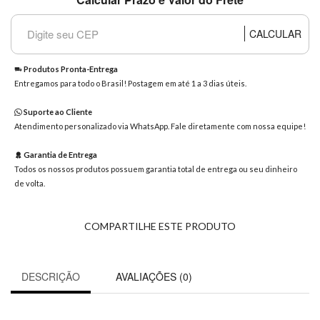
8363
Chat
CALCULAR
WhatsApp
Envie-
Produtos Pronta-Entrega
nos uma
Entregamos para todo o Brasil! Postagem em até 1 a 3 dias úteis.
mensagem
Suporte ao Cliente
Atendimento personalizado via WhatsApp. Fale diretamente com nossa equipe!
Garantia de Entrega
Todos os nossos produtos possuem garantia total de entrega ou seu dinheiro
de volta.
COMPARTILHE ESTE PRODUTO
DESCRIÇÃO
AVALIAÇÕES (0)