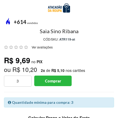
MODA
PRAIA
PREÇO
+614
ÚNICO
vendidos
Saia Sino Ribana
BLUSAS
CÓD/SKU:
ATR119-at
SALDO
Ver avaliações
NOSSAS
R$ 9,69
PROMOÇÕES
no
PIX
ou R$ 10,20
MARCAS
2x
de
R$ 5,10
nos cartões
Comprar
CENTRAL
ATENDIMENTO
Quantidade mínima para compra: 3
(81)9
8188-
Calcular Prazo e Valor do Frete