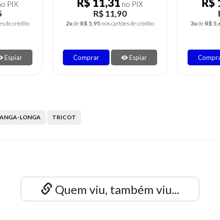
R$ 16,13
R$ 
o PIX
no PIX
0
R$ 16,98
es de crédito
3x
de
R$ 5,66
nos cartões de crédito
3x
de
R$ 6,
Espiar
Comprar
Espiar
Compr
MANGA-LONGA
TRICOT
Quem viu, também viu...