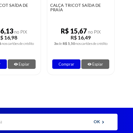
COT SAÍDA DE
SAÍDA DE PRAIA PLUS SIZE
CON
TRICOT
PRO
15,67
R$ 20,38
no PIX
no PIX
$ 16,49
R$ 21,45
0
nos cartões de crédito
4x
de
R$ 5,36
nos cartões de crédito
4x
r
Espiar
Comprar
Espiar
OK