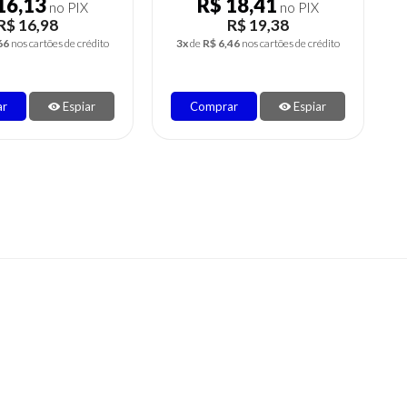
18,41
R$ 15,67
no PIX
no PIX
R$ 19,38
R$ 16,49
46
nos cartões de crédito
3x
de
R$ 5,50
nos cartões de crédito
ar
Espiar
Comprar
Espiar