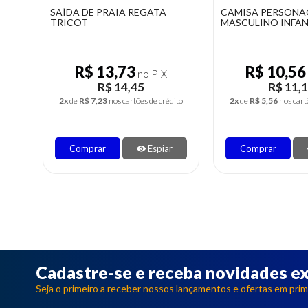
CAMISA PERSONAGENS
SHORT TACTEL FI
MASCULINO INFANTIL UV
SAÍDA PRAIA
R$ 10,56
R$ 11,31
no PIX
R$ 11,12
R$ 11,
dito
2x
de
R$ 5,56
nos cartões de crédito
2x
de
R$ 5,95
nos cart
r
Comprar
Espiar
Comprar
Cadastre-se e receba novidades ex
Seja o primeiro a receber nossos lançamentos e ofertas em prim