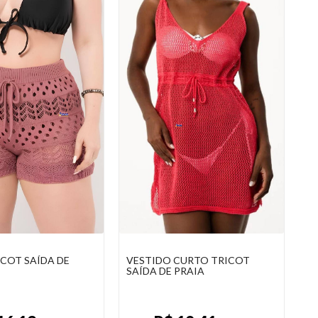
CURTO TRICOT
CALÇA TRICOT SAÍDA DE
VE
PRAIA
PRAIA
C