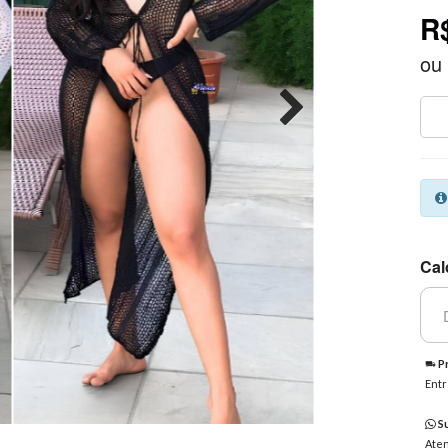
R
ou
Cal
Pr
Entr
Su
Aten