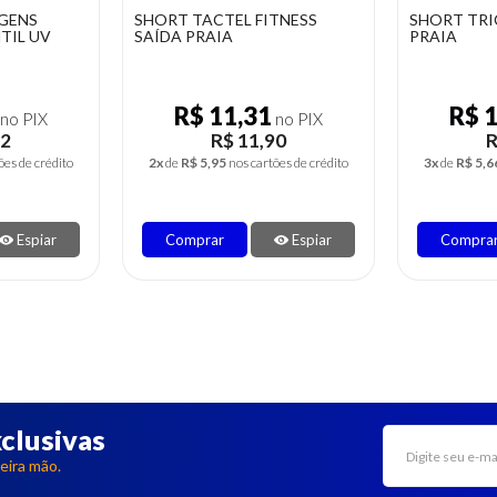
TNESS
SHORT TRICOT SAÍDA DE
CALÇA TRI
PRAIA
PRAIA
R$ 16,13
R$ 
no PIX
no PIX
90
R$ 16,98
R
ões de crédito
3x
de
R$ 5,66
nos cartões de crédito
3x
de
R$ 5,5
Espiar
Comprar
Espiar
Compra
clusivas
eira mão.