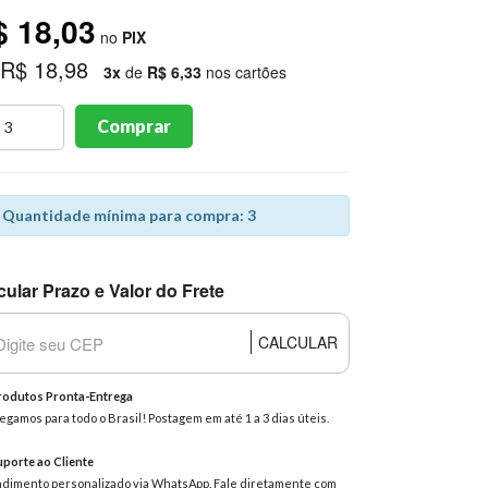
$ 18,03
no
PIX
 R$ 18,98
3x
de
R$ 6,33
nos cartões
Comprar
Quantidade mínima para compra: 3
cular Prazo e Valor do Frete
CALCULAR
odutos Pronta-Entrega
egamos para todo o Brasil! Postagem em até 1 a 3 dias úteis.
porte ao Cliente
dimento personalizado via WhatsApp. Fale diretamente com