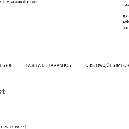
os de
Atacadão da Roupa
noss
Ga
Todo
seu 
ES (0)
TABELA DE TAMANHOS
OBSERVAÇÕES IMPOR
ot
mos variadas)