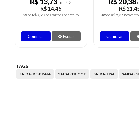
R$ 20,38
R$ 11,31
no PIX
n
R$ 21,45
R$ 11,9
4x
de
R$ 5,36
nos cartões de crédito
2x
de
R$ 5,95
nos cartõ
Comprar
Espiar
Comprar
TAGS
SAIDA-DE-PRAIA
SAIDA-TRICOT
SAIDA-LISA
SAIDA-