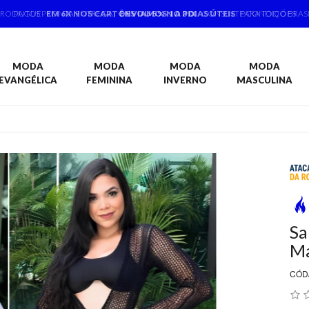
PRODUTOS PRONTA ENTREGA,
ENVIAMOS 1 A 3 DIAS ÚTEIS
PARA TODO BRAS
MODA
MODA
MODA
MODA
EVANGÉLICA
FEMININA
INVERNO
MASCULINA
Sa
Ma
CÓD