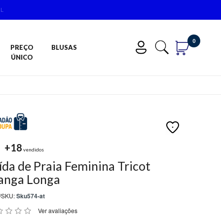
IL
0
PREÇO
BLUSAS
ÚNICO
+18
vendidos
ída de Praia Feminina Tricot
nga Longa
/SKU:
Sku574-at
Ver avaliações