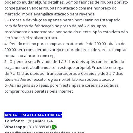
podendo mudar alguns detalhes. Somos fabricas de roupas por isto
conseguimos vender roupas no atacado com melhor preço do
mercado. moda evangélica atacado para revenda
3 - Trocas e devoluções apenas para Short Feminino Estampado
com defeitos de fabricação no prazo de até 7 dias. após
recebimento da mercadoria por parte do cliente. Após esta data não
será possível realizar a troca.
4 - Pedido mínimo para compras em atacado é de 200,00, abaixo de
200,00 será considerado varejo e cobrado preço de varejo. comprar
roupas no atacado com cnpj
5 - O pedido será Enviado de 1 à 3 dias úteis após confirmação do
pagamento (trabalhamos com estoque próprio). Prazo de entrega
de 7 a 12 dias úteis por transportadoras e Correios e de 2 à 7 dias
úteis via Aéreo (exceto região norte). fábrica roupas atacado
6 - As imagens são reais, porém estampas e cores irão sortidas.
comprar roupas baratas pela internet
AINDA TEM ALGUMA DÚVIDA?
Telefone:
(81) 4042-0174
Whatsapp:
(81) 8188836
3