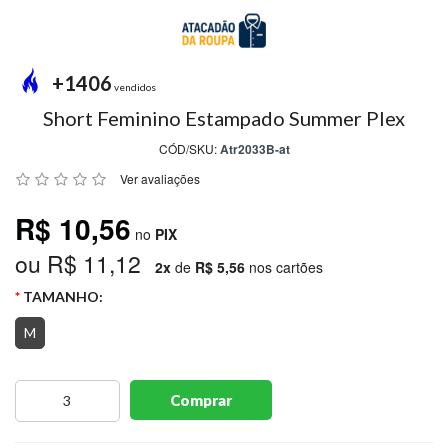
MODA
PRAIA
PREÇO
+1406
ÚNICO
vendidos
Short Feminino Estampado Summer Plex
BLUSAS
CÓD/SKU:
Atr2033B-at
SALDO
Ver avaliações
NOSSAS
R$ 10,56
PROMOÇÕES
no
PIX
ou R$ 11,12
MARCAS
2x
de
R$ 5,56
nos cartões
TAMANHO:
M
CENTRAL
ATENDIMENTO
Comprar
(81)9
8188-