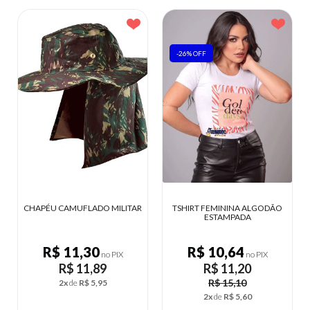
-26% OFF
AR
TSHIRT FEMININA ALGODÃO
CONJUNTO FITNESS CALÇA
ESTAMPADA
COM DETALHES
R$ 10,64
R$ 26,65
no PIX
no PIX
R$ 11,20
R$ 28,05
R$ 15,10
5x
de
R$ 5,61
2x
de
R$ 5,60