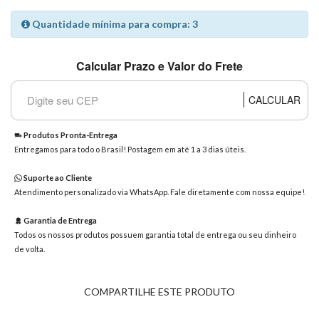
8363
Quantidade mínima para compra: 3
Chat
WhatsApp
Calcular Prazo e Valor do Frete
Envie-
nos uma
mensagem
CALCULAR
Produtos Pronta-Entrega
Entregamos para todo o Brasil! Postagem em até 1 a 3 dias úteis.
Suporte ao Cliente
Atendimento personalizado via WhatsApp. Fale diretamente com nossa equipe!
Garantia de Entrega
Todos os nossos produtos possuem garantia total de entrega ou seu dinheiro
de volta.
COMPARTILHE ESTE PRODUTO