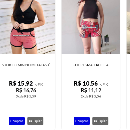
SHORTS MALHA LEILA
SHORT FEMININO CREPE
R$ 10,56
R$ 11,37
no PIX
no PIX
R$ 11,12
R$ 11,97
2x
de
R$ 5,56
2x
de
R$ 5,99
Comprar
Espiar
Comprar
Espiar