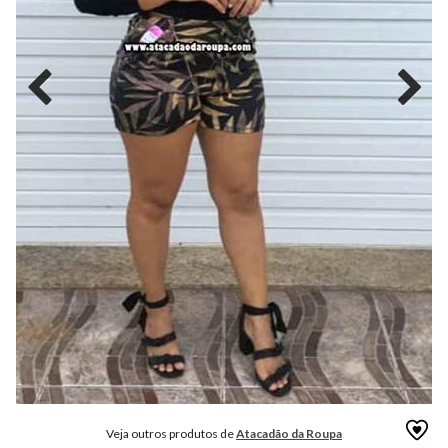
MODA
FITNESS
MODA
GRIFE
MODA
INFANTIL
MODA
INTIMA
MODA
INVERNO
MODA
MASCULINA
MODA
PLUS
SIZE
Veja outros produtos de
Atacadão da Roupa